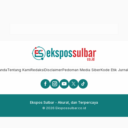
anda
Tentang Kami
Redaksi
Disclaimer
Pedoman Media Siber
Kode Etik Jurnal
Ekspos Sulbar - Akurat, dan Terpercaya
© 2026 Ekspossulbar.co.id