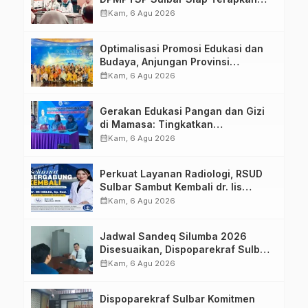
Aplikasi FLEKSI ASN
calendar_month
Kam, 6 Agu 2026
Optimalisasi Promosi Edukasi dan
Budaya, Anjungan Provinsi
Sulawesi Barat Perkuat Kolaborasi
calendar_month
Kam, 6 Agu 2026
Strategis Bersama Sky World TMII
Gerakan Edukasi Pangan dan Gizi
di Mamasa: Tingkatkan
Pengetahuan dan Keterampilan
calendar_month
Kam, 6 Agu 2026
Keluarga dalam Pemenuhan Gizi
Perkuat Layanan Radiologi, RSUD
Sulbar Sambut Kembali dr. Iis
Imelda, Sp.Rad
calendar_month
Kam, 6 Agu 2026
Jadwal Sandeq Silumba 2026
Disesuaikan, Dispoparekraf Sulbar
Pastikan Persiapan Tetap
calendar_month
Kam, 6 Agu 2026
Dimatangkan
Dispoparekraf Sulbar Komitmen