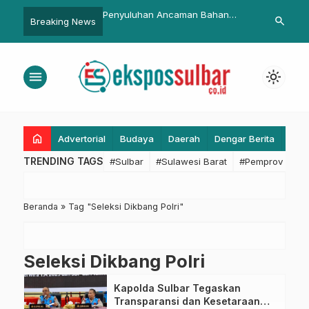
R RI Komisi IV Ajbar,
Penyuluhan Ancaman Bahan
Kemendagri D
search
Breaking News
u Pantai Mampie: Dorong
Kimia dan Radioaktif: Kolaborasi
Menetapkan 
n Abrasi Lewat
DLH Sulbar dan Satuan Brimob
Pasangkayu-
i Antarlembaga
Polda Sulbar
menu
light_mode
home
Advertorial
Budaya
Daerah
Dengar Berita
Eko
TRENDING TAGS
#Sulbar
#Sulawesi Barat
#Pemprov Sulba
Beranda
»
Tag "Seleksi Dikbang Polri"
Seleksi Dikbang Polri
Kapolda Sulbar Tegaskan
Transparansi dan Kesetaraan