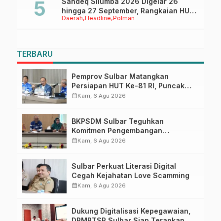
Sandeq Silumba 2026 Digelar 26
hingga 27 September, Rangkaian HUT
Daerah
Headline
Polman
Sulbar
TERBARU
Pemprov Sulbar Matangkan
Persiapan HUT Ke-81 RI, Puncak
Upacara di Lapangan Ahmad
calendar_month
Kam, 6 Agu 2026
Kirang
BKPSDM Sulbar Teguhkan
Komitmen Pengembangan
Kompetensi ASN melalui
calendar_month
Kam, 6 Agu 2026
Penandatanganan Perjanjian
Tugas Belajar 2026
Sulbar Perkuat Literasi Digital
Cegah Kejahatan Love Scamming
calendar_month
Kam, 6 Agu 2026
Dukung Digitalisasi Kepegawaian,
DPMPTSP Sulbar Siap Terapkan