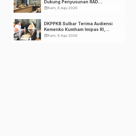
Dukung Penyusunan RAD
TPB/SDGs Sulawesi Barat
calendar_month
Kam, 6 Agu 2026
DKPPKB Sulbar Terima Audiensi
Kemenko Kumham Imipas RI,
Perkuat Pelayanan Kesehatan bagi
calendar_month
Kam, 6 Agu 2026
Kelompok Rentan