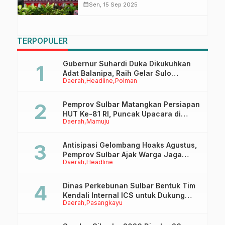
dalam Seleksi Dikbang Polri
calendar_month
Sen, 15 Sep 2025
TERPOPULER
Gubernur Suhardi Duka Dikukuhkan
Adat Balanipa, Raih Gelar Sulo
Daerah
Headline
Polman
Tappidena
Pemprov Sulbar Matangkan Persiapan
HUT Ke-81 RI, Puncak Upacara di
Daerah
Mamuju
Lapangan Ahmad Kirang
Antisipasi Gelombang Hoaks Agustus,
Pemprov Sulbar Ajak Warga Jaga
Daerah
Headline
Ruang Digital
Dinas Perkebunan Sulbar Bentuk Tim
Kendali Internal ICS untuk Dukung
Daerah
Pasangkayu
Sertifikasi ISPO Pekebun di
Pasangkayu