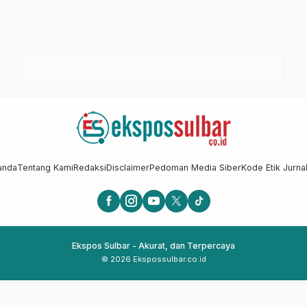
anda
Tentang Kami
Redaksi
Disclaimer
Pedoman Media Siber
Kode Etik Jurnal
Ekspos Sulbar - Akurat, dan Terpercaya
© 2026 Ekspossulbar.co.id