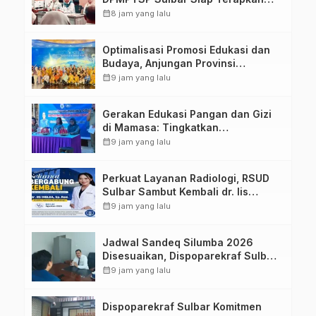
Aplikasi FLEKSI ASN
calendar_month
8 jam yang lalu
Optimalisasi Promosi Edukasi dan
Budaya, Anjungan Provinsi
Sulawesi Barat Perkuat Kolaborasi
calendar_month
9 jam yang lalu
Strategis Bersama Sky World TMII
Gerakan Edukasi Pangan dan Gizi
di Mamasa: Tingkatkan
Pengetahuan dan Keterampilan
calendar_month
9 jam yang lalu
Keluarga dalam Pemenuhan Gizi
Perkuat Layanan Radiologi, RSUD
Sulbar Sambut Kembali dr. Iis
Imelda, Sp.Rad
calendar_month
9 jam yang lalu
Jadwal Sandeq Silumba 2026
Disesuaikan, Dispoparekraf Sulbar
Pastikan Persiapan Tetap
calendar_month
9 jam yang lalu
Dimatangkan
Dispoparekraf Sulbar Komitmen