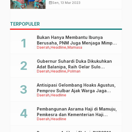
Dinikahkan
calendar_month
Sen, 13 Mar 2023
TERPOPULER
Bukan Hanya Membantu Ibunya
Berusaha, PNM Juga Menjaga Mimpi
Daerah
Headline
Mamasa
Anaknya Untuk Menggapai Cita-Cita
Gubernur Suhardi Duka Dikukuhkan
Adat Balanipa, Raih Gelar Sulo
Daerah
Headline
Polman
Tappidena
Antisipasi Gelombang Hoaks Agustus,
Pemprov Sulbar Ajak Warga Jaga
Daerah
Headline
Ruang Digital
Pembangunan Asrama Haji di Mamuju,
Pemkesra dan Kementerian Haji
Daerah
Headline
Sulbar Tinjau Lokasi