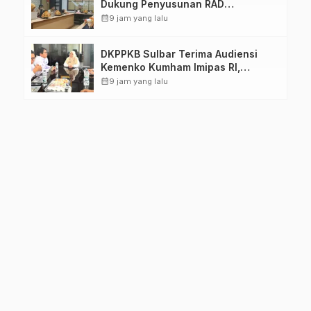
Dukung Penyusunan RAD
TPB/SDGs Sulawesi Barat
calendar_month
9 jam yang lalu
DKPPKB Sulbar Terima Audiensi
Kemenko Kumham Imipas RI,
Perkuat Pelayanan Kesehatan bagi
calendar_month
9 jam yang lalu
Kelompok Rentan