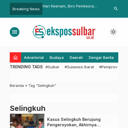
a Mamuju Pimpin
Hari Keenam, Biro Pemkesra
Suhardi Duka
search
Breaking News
an Unjuk Rasa
Sulbar Terima Mahasiswa
di RSUD Sulb
 Tambang Pasir di
Penerima Beasiswa untuk
Menyeluruh
bernur Sulbar
Pemberkasan
menu
light_mode
home
Advertorial
Budaya
Daerah
Dengar Berita
Eko
TRENDING TAGS
#Sulbar
#Sulawesi Barat
#Pemprov Sulba
Beranda
»
Tag "Selingkuh"
Selingkuh
Kasus Selingkuh Berujung
Pengeroyokan, Akhirnya