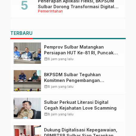
Penerapan Aplikasi Fleksi, BKPSDM
Sulbar Dorong Transformasi Digital
Pemerintahan
Sistem Kehadiran ASN
TERBARU
Pemprov Sulbar Matangkan
Persiapan HUT Ke-81 RI, Puncak
Upacara di Lapangan Ahmad
calendar_month
8 jam yang lalu
Kirang
BKPSDM Sulbar Teguhkan
Komitmen Pengembangan
Kompetensi ASN melalui
calendar_month
8 jam yang lalu
Penandatanganan Perjanjian
Tugas Belajar 2026
Sulbar Perkuat Literasi Digital
Cegah Kejahatan Love Scamming
calendar_month
8 jam yang lalu
Dukung Digitalisasi Kepegawaian,
DPMPTSP Sulbar Siap Terapkan