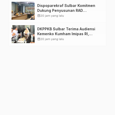
Dispoparekraf Sulbar Komitmen
Dukung Penyusunan RAD
TPB/SDGs Sulawesi Barat
calendar_month
20 jam yang lalu
DKPPKB Sulbar Terima Audiensi
Kemenko Kumham Imipas RI,
Perkuat Pelayanan Kesehatan bagi
calendar_month
20 jam yang lalu
Kelompok Rentan