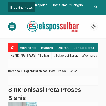
baran, Kemenag dan
Kapolda Sulbar Sambut Pangdam
Gembiranya 
search
Breaking News
n Terkait Monitoring
XXIII Palaka Wira di Mapolda,
Dikunjungi K
tong Hewan
Perkuat Sinergitas Jaga
Pasangkayu
Kondusivitas Daerah
menu
light_mode
home
Advertorial
Budaya
Daerah
Dengar Berita
Eko
TRENDING TAGS
#Sulbar
#Sulawesi Barat
#Pemprov Sulba
Beranda
»
Tag "Sinkronisasi Peta Proses Bisnis"
Sinkronisasi Peta Proses
Bisnis