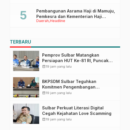
Pembangunan Asrama Haji di Mamuju,
Pemkesra dan Kementerian Haji
Daerah
Headline
Sulbar Tinjau Lokasi
TERBARU
Pemprov Sulbar Matangkan
Persiapan HUT Ke-81 RI, Puncak
Upacara di Lapangan Ahmad
calendar_month
19 jam yang lalu
Kirang
BKPSDM Sulbar Teguhkan
Komitmen Pengembangan
Kompetensi ASN melalui
calendar_month
19 jam yang lalu
Penandatanganan Perjanjian
Tugas Belajar 2026
Sulbar Perkuat Literasi Digital
Cegah Kejahatan Love Scamming
calendar_month
19 jam yang lalu