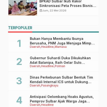
BPKAD Sulbar Ikuti Rakor
Sinkronisasi Peta Proses Bisnis
untuk Dukung RPJMD
calendar_month
Jum, 22 Mei 2026
TERPOPULER
Bukan Hanya Membantu Ibunya
Berusaha, PNM Juga Menjaga Mimpi
Daerah
Headline
Mamasa
Anaknya Untuk Menggapai Cita-Cita
Gubernur Suhardi Duka Dikukuhkan
Adat Balanipa, Raih Gelar Sulo
Daerah
Headline
Polman
Tappidena
Dinas Perkebunan Sulbar Bentuk Tim
Kendali Internal ICS untuk Dukung
Daerah
Pasangkayu
Sertifikasi ISPO Pekebun di
Pasangkayu
Antisipasi Gelombang Hoaks Agustus,
Pemprov Sulbar Ajak Warga Jaga
Daerah
Headline
Ruang Digital