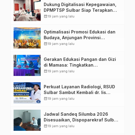
Dukung Digitalisasi Kepegawaian,
DPMPTSP Sulbar Siap Terapkan
Aplikasi FLEKSI ASN
calendar_month
19 jam yang lalu
Optimalisasi Promosi Edukasi dan
Budaya, Anjungan Provinsi
Sulawesi Barat Perkuat Kolaborasi
calendar_month
19 jam yang lalu
Strategis Bersama Sky World TMII
Gerakan Edukasi Pangan dan Gizi
di Mamasa: Tingkatkan
Pengetahuan dan Keterampilan
calendar_month
19 jam yang lalu
Keluarga dalam Pemenuhan Gizi
Perkuat Layanan Radiologi, RSUD
Sulbar Sambut Kembali dr. Iis
Imelda, Sp.Rad
calendar_month
19 jam yang lalu
Jadwal Sandeq Silumba 2026
Disesuaikan, Dispoparekraf Sulbar
Pastikan Persiapan Tetap
calendar_month
19 jam yang lalu
Dimatangkan