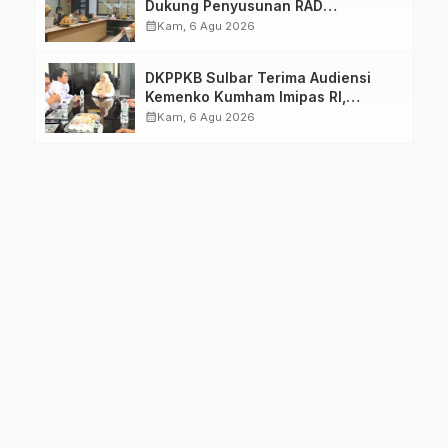
Dukung Penyusunan RAD
TPB/SDGs Sulawesi Barat
calendar_month
Kam, 6 Agu 2026
DKPPKB Sulbar Terima Audiensi
Kemenko Kumham Imipas RI,
Perkuat Pelayanan Kesehatan bagi
calendar_month
Kam, 6 Agu 2026
Kelompok Rentan