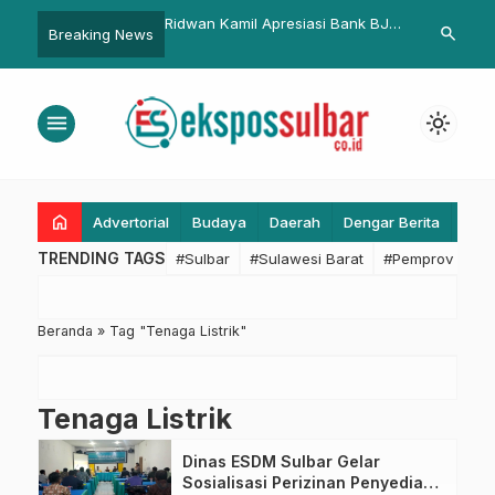
lbar Tekankan
Ridwan Kamil Apresiasi Bank BJB
Komitmen Tin
search
Breaking News
 ASN, Masyarakat
Raup Laba Bersih Masa Pandemi
Disbun Sulbar
ktif Mengawasi
COVID-19
Kinerja Peny
Pelayanan Pu
menu
light_mode
Daerah
home
Advertorial
Budaya
Daerah
Dengar Berita
Eko
TRENDING TAGS
#Sulbar
#Sulawesi Barat
#Pemprov Sulba
Beranda
»
Tag "Tenaga Listrik"
Tenaga Listrik
Dinas ESDM Sulbar Gelar
Sosialisasi Perizinan Penyediaan