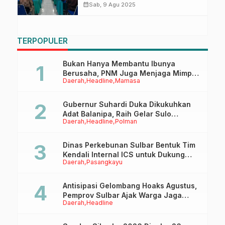
Tenaga Listrik : Dorong Pelaku
calendar_month
Sab, 9 Agu 2025
Usaha Patuhi Regulasi
TERPOPULER
Bukan Hanya Membantu Ibunya
Berusaha, PNM Juga Menjaga Mimpi
Daerah
Headline
Mamasa
Anaknya Untuk Menggapai Cita-Cita
Gubernur Suhardi Duka Dikukuhkan
Adat Balanipa, Raih Gelar Sulo
Daerah
Headline
Polman
Tappidena
Dinas Perkebunan Sulbar Bentuk Tim
Kendali Internal ICS untuk Dukung
Daerah
Pasangkayu
Sertifikasi ISPO Pekebun di
Pasangkayu
Antisipasi Gelombang Hoaks Agustus,
Pemprov Sulbar Ajak Warga Jaga
Daerah
Headline
Ruang Digital