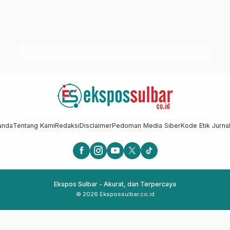
anda
Tentang Kami
Redaksi
Disclaimer
Pedoman Media Siber
Kode Etik Jurnal
Ekspos Sulbar - Akurat, dan Terpercaya
© 2026 Ekspossulbar.co.id