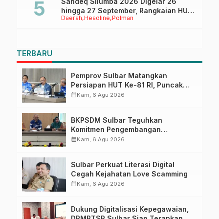
Sandeq Silumba 2026 Digelar 26
hingga 27 September, Rangkaian HUT
Daerah
Headline
Polman
Sulbar
TERBARU
Pemprov Sulbar Matangkan
Persiapan HUT Ke-81 RI, Puncak
Upacara di Lapangan Ahmad
calendar_month
Kam, 6 Agu 2026
Kirang
BKPSDM Sulbar Teguhkan
Komitmen Pengembangan
Kompetensi ASN melalui
calendar_month
Kam, 6 Agu 2026
Penandatanganan Perjanjian
Tugas Belajar 2026
Sulbar Perkuat Literasi Digital
Cegah Kejahatan Love Scamming
calendar_month
Kam, 6 Agu 2026
Dukung Digitalisasi Kepegawaian,
DPMPTSP Sulbar Siap Terapkan