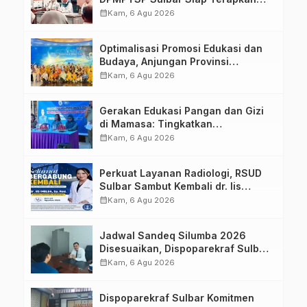
Aplikasi FLEKSI ASN
calendar_month
Kam, 6 Agu 2026
Optimalisasi Promosi Edukasi dan
Budaya, Anjungan Provinsi
Sulawesi Barat Perkuat Kolaborasi
calendar_month
Kam, 6 Agu 2026
Strategis Bersama Sky World TMII
Gerakan Edukasi Pangan dan Gizi
di Mamasa: Tingkatkan
Pengetahuan dan Keterampilan
calendar_month
Kam, 6 Agu 2026
Keluarga dalam Pemenuhan Gizi
Perkuat Layanan Radiologi, RSUD
Sulbar Sambut Kembali dr. Iis
Imelda, Sp.Rad
calendar_month
Kam, 6 Agu 2026
Jadwal Sandeq Silumba 2026
Disesuaikan, Dispoparekraf Sulbar
Pastikan Persiapan Tetap
calendar_month
Kam, 6 Agu 2026
Dimatangkan
Dispoparekraf Sulbar Komitmen