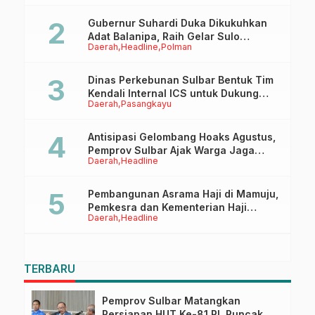
Gubernur Suhardi Duka Dikukuhkan
Adat Balanipa, Raih Gelar Sulo
Daerah
Headline
Polman
Tappidena
Dinas Perkebunan Sulbar Bentuk Tim
Kendali Internal ICS untuk Dukung
Daerah
Pasangkayu
Sertifikasi ISPO Pekebun di
Pasangkayu
Antisipasi Gelombang Hoaks Agustus,
Pemprov Sulbar Ajak Warga Jaga
Daerah
Headline
Ruang Digital
Pembangunan Asrama Haji di Mamuju,
Pemkesra dan Kementerian Haji
Daerah
Headline
Sulbar Tinjau Lokasi
TERBARU
Pemprov Sulbar Matangkan
Persiapan HUT Ke-81 RI, Puncak