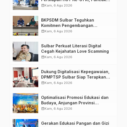
Upacara di Lapangan Ahmad
calendar_month
Kam, 6 Agu 2026
Kirang
BKPSDM Sulbar Teguhkan
Komitmen Pengembangan
Kompetensi ASN melalui
calendar_month
Kam, 6 Agu 2026
Penandatanganan Perjanjian
Tugas Belajar 2026
Sulbar Perkuat Literasi Digital
Cegah Kejahatan Love Scamming
calendar_month
Kam, 6 Agu 2026
Dukung Digitalisasi Kepegawaian,
DPMPTSP Sulbar Siap Terapkan
Aplikasi FLEKSI ASN
calendar_month
Kam, 6 Agu 2026
Optimalisasi Promosi Edukasi dan
Budaya, Anjungan Provinsi
Sulawesi Barat Perkuat Kolaborasi
calendar_month
Kam, 6 Agu 2026
Strategis Bersama Sky World TMII
Gerakan Edukasi Pangan dan Gizi