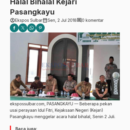
Halal Bihalal Kejari
Pasangkayu
account_circle
calendar_month
comment
Ekspos Sulbar
Sen, 2 Jul 2018
0 komentar
ekspossulbar.com, PASANGKAYU — Beberapa pekan
usai perayaan Idul Fitri, Kejaksaan Negeri (Kejari)
Pasangkayu menggelar acara halal bihalal, Senin 2 Juli.
Baca juga: