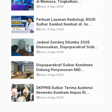
di Mamasa: Tingkatkan
Pengetahuan dan Keterampilan
calendar_month
Kam, 6 Agu 2026
Keluarga dalam Pemenuhan Gizi
Perkuat Layanan Radiologi, RSUD
Sulbar Sambut Kembali dr. Iis
Imelda, Sp.Rad
calendar_month
Kam, 6 Agu 2026
Jadwal Sandeq Silumba 2026
Disesuaikan, Dispoparekraf Sulbar
Pastikan Persiapan Tetap
calendar_month
Kam, 6 Agu 2026
Dimatangkan
Dispoparekraf Sulbar Komitmen
Dukung Penyusunan RAD
TPB/SDGs Sulawesi Barat
calendar_month
Kam, 6 Agu 2026
DKPPKB Sulbar Terima Audiensi
Kemenko Kumham Imipas RI,
Perkuat Pelayanan Kesehatan bagi
calendar_month
Kam, 6 Agu 2026
Kelompok Rentan