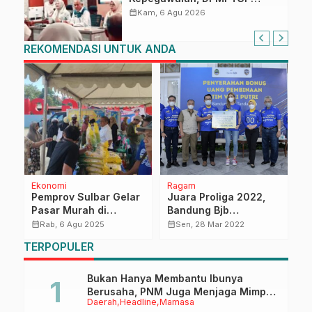
Sulbar Siap Terapkan Aplikasi
calendar_month
Kam, 6 Agu 2026
FLEKSI ASN
REKOMENDASI UNTUK ANDA
Ekonomi
Ragam
P
Pemprov Sulbar Gelar
Juara Proliga 2022,
R
Pasar Murah di
Bandung Bjb
D
Sekitaran Stadion
Tandamata Diguyur
A
calendar_month
calendar_month
calendar_month
Rab, 6 Agu 2025
Sen, 28 Mar 2022
Manakarra,
Bonus, Pemda Provinsi
a
TERPOPULER
Pergerakan Harga
Jabar Kucurkan
L
Beras Alami
Rp250 Juta
Penurunan
Bukan Hanya Membantu Ibunya
Berusaha, PNM Juga Menjaga Mimpi
Daerah
Headline
Mamasa
Anaknya Untuk Menggapai Cita-Cita