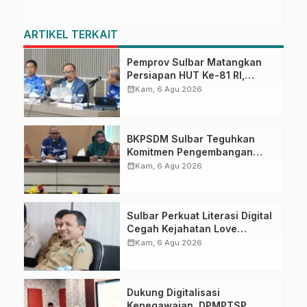
ARTIKEL TERKAIT
Pemprov Sulbar Matangkan
Persiapan HUT Ke-81 RI,
Puncak Upacara di Lapangan
calendar_month
Kam, 6 Agu 2026
Ahmad Kirang
BKPSDM Sulbar Teguhkan
Komitmen Pengembangan
Kompetensi ASN melalui
calendar_month
Kam, 6 Agu 2026
Penandatanganan Perjanjian
Tugas Belajar 2026
Sulbar Perkuat Literasi Digital
Cegah Kejahatan Love
Scamming
calendar_month
Kam, 6 Agu 2026
Dukung Digitalisasi
Kepegawaian, DPMPTSP