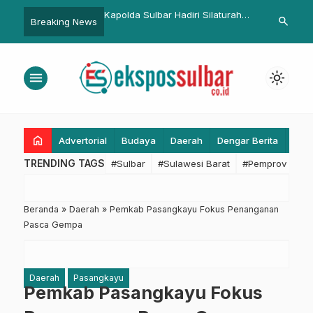
Sulbar Hadiri Silaturahmi
Bupati Pasangkayu Ajak Generasi
Pemkesra 
search
Breaking News
han Pj Gubernur Bahtiar
Milenial Taat Berlalulintas
Sinkronisa
din
Arah Pemb
Daerah
menu
light_mode
home
Advertorial
Budaya
Daerah
Dengar Berita
Eko
TRENDING TAGS
#Sulbar
#Sulawesi Barat
#Pemprov Sulba
Beranda
»
Daerah
»
Pemkab Pasangkayu Fokus Penanganan
Pasca Gempa
Daerah
Pasangkayu
Pemkab Pasangkayu Fokus