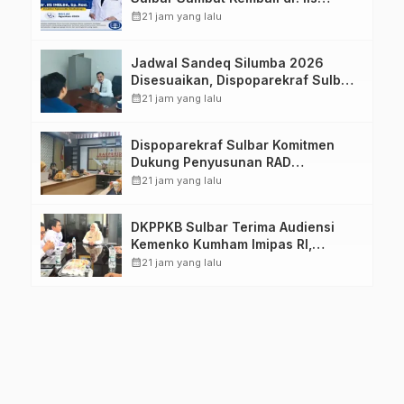
Imelda, Sp.Rad
calendar_month
21 jam yang lalu
Jadwal Sandeq Silumba 2026
Disesuaikan, Dispoparekraf Sulbar
Pastikan Persiapan Tetap
calendar_month
21 jam yang lalu
Dimatangkan
Dispoparekraf Sulbar Komitmen
Dukung Penyusunan RAD
TPB/SDGs Sulawesi Barat
calendar_month
21 jam yang lalu
DKPPKB Sulbar Terima Audiensi
Kemenko Kumham Imipas RI,
Perkuat Pelayanan Kesehatan bagi
calendar_month
21 jam yang lalu
Kelompok Rentan