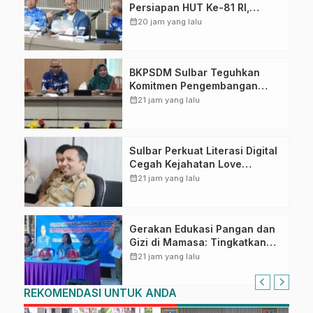
Persiapan HUT Ke-81 RI,
Puncak Upacara di Lapangan
calendar_month
20 jam yang lalu
Ahmad Kirang
BKPSDM Sulbar Teguhkan
Komitmen Pengembangan
Kompetensi ASN melalui
calendar_month
21 jam yang lalu
Penandatanganan Perjanjian
Tugas Belajar 2026
Sulbar Perkuat Literasi Digital
Cegah Kejahatan Love
Scamming
calendar_month
21 jam yang lalu
Gerakan Edukasi Pangan dan
Gizi di Mamasa: Tingkatkan
Pengetahuan dan
calendar_month
21 jam yang lalu
Keterampilan Keluarga dalam
Pemenuhan Gizi
REKOMENDASI UNTUK ANDA