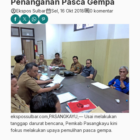
Penanganan Pasca Gempa
account_circle
calendar_month
comment
Ekspos Sulbar
Sel, 16 Okt 2018
0 komentar
ekspossulbar.com,PASANGKAYU,— Usai melakukan
tanggap darurat bencana, Pemkab Pasangkayu kini
fokus melakukan upaya pemulihan pasca gempa.