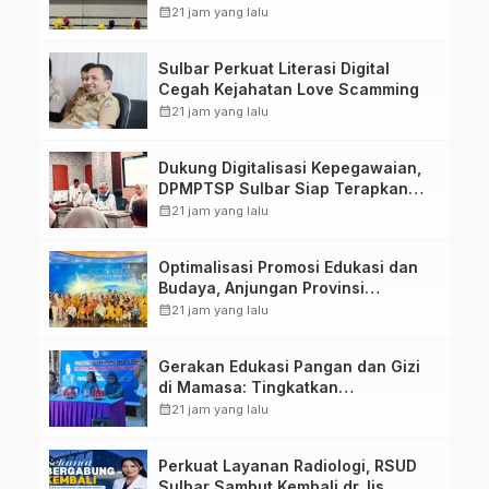
Kompetensi ASN melalui
calendar_month
21 jam yang lalu
Penandatanganan Perjanjian
Tugas Belajar 2026
Sulbar Perkuat Literasi Digital
Cegah Kejahatan Love Scamming
calendar_month
21 jam yang lalu
Dukung Digitalisasi Kepegawaian,
DPMPTSP Sulbar Siap Terapkan
Aplikasi FLEKSI ASN
calendar_month
21 jam yang lalu
Optimalisasi Promosi Edukasi dan
Budaya, Anjungan Provinsi
Sulawesi Barat Perkuat Kolaborasi
calendar_month
21 jam yang lalu
Strategis Bersama Sky World TMII
Gerakan Edukasi Pangan dan Gizi
di Mamasa: Tingkatkan
Pengetahuan dan Keterampilan
calendar_month
21 jam yang lalu
Keluarga dalam Pemenuhan Gizi
Perkuat Layanan Radiologi, RSUD
Sulbar Sambut Kembali dr. Iis