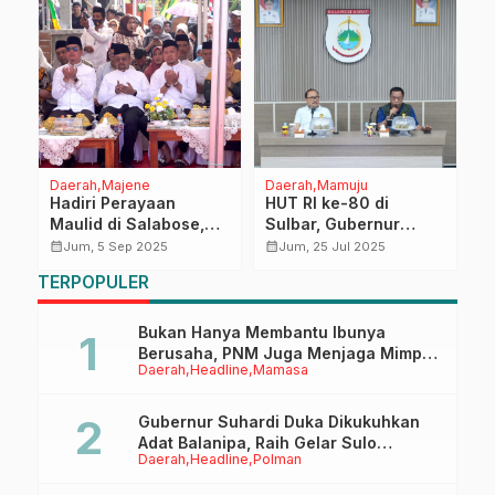
Daerah
Majene
Daerah
Mamuju
N
Hadiri Perayaan
HUT RI ke-80 di
B
Maulid di Salabose,
Sulbar, Gubernur
G
Kadis Koperindag
Suhardi Duka Ingin
P
calendar_month
calendar_month
calendar_month
Jum, 5 Sep 2025
Jum, 25 Jul 2025
b
Tegaskan Aksi untuk
Perayaan yang
P
TERPOPULER
UMKM
Sederhana tapi
I
Meriah
K
Bukan Hanya Membantu Ibunya
Berusaha, PNM Juga Menjaga Mimpi
Daerah
Headline
Mamasa
Anaknya Untuk Menggapai Cita-Cita
Gubernur Suhardi Duka Dikukuhkan
Adat Balanipa, Raih Gelar Sulo
Daerah
Headline
Polman
Tappidena