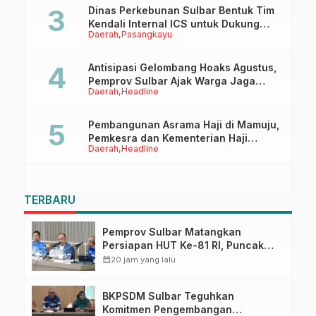
Dinas Perkebunan Sulbar Bentuk Tim
Kendali Internal ICS untuk Dukung
Daerah
Pasangkayu
Sertifikasi ISPO Pekebun di
Pasangkayu
Antisipasi Gelombang Hoaks Agustus,
Pemprov Sulbar Ajak Warga Jaga
Daerah
Headline
Ruang Digital
Pembangunan Asrama Haji di Mamuju,
Pemkesra dan Kementerian Haji
Daerah
Headline
Sulbar Tinjau Lokasi
TERBARU
Pemprov Sulbar Matangkan
Persiapan HUT Ke-81 RI, Puncak
Upacara di Lapangan Ahmad
calendar_month
20 jam yang lalu
Kirang
BKPSDM Sulbar Teguhkan
Komitmen Pengembangan