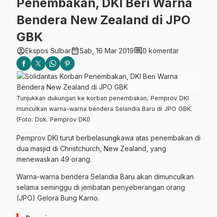
Penembakan, DKI Beri Warna
Bendera New Zealand di JPO
GBK
account_circle
calendar_month
comment
Ekspos Sulbar
Sab, 16 Mar 2019
0 komentar
Tunjukkan dukungan ke korban penembakan, Pemprov DKI
munculkan warna-warna bendera Selandia Baru di JPO GBK.
(Foto: Dok. Pemprov DKI)
Pemprov DKI turut berbelasungkawa atas penembakan di
dua masjid di Christchurch, New Zealand, yang
menewaskan 49 orang.
Warna-warna bendera Selandia Baru akan dimunculkan
selama seminggu di jembatan penyeberangan orang
(JPO) Gelora Bung Karno.