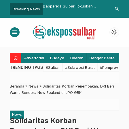
emkesra Sulbar:
Bapperida Sulbar Fokuskan
Bupati Pasan
search
Breaking News
ibah Rp100 Juta ke IHS
Anggaran 2026 untuk Percepatan
Pasangan Lan
ingkatkan Kualitas SDM
Penanganan Stunting dan
Kemiskinan Ekstrim
menu
light_mode
home
Advertorial
Budaya
Daerah
Dengar Berita
Eko
TRENDING TAGS
#Sulbar
#Sulawesi Barat
#Pemprov Sulba
Beranda
»
News
»
Solidaritas Korban Penembakan, DKI Beri
Warna Bendera New Zealand di JPO GBK
News
Solidaritas Korban