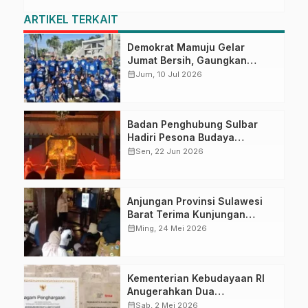
ARTIKEL TERKAIT
Demokrat Mamuju Gelar
Jumat Bersih, Gaungkan
Gerakan Langit Biru Indonesia
calendar_month
Jum, 10 Jul 2026
Asri
Badan Penghubung Sulbar
Hadiri Pesona Budaya
Kabupaten Sleman 2026,
calendar_month
Sen, 22 Jun 2026
Tegaskan Budaya sebagai
Pondasi Pembangunan
Anjungan Provinsi Sulawesi
Barat Terima Kunjungan
Edukasi Budaya Rombongan
calendar_month
Ming, 24 Mei 2026
‘Arek Suroboyo’ Mahasiswi
UNESA
Kementerian Kebudayaan RI
Anugerahkan Dua
Penghargaan untuk Anjungan
calendar_month
Sab, 2 Mei 2026