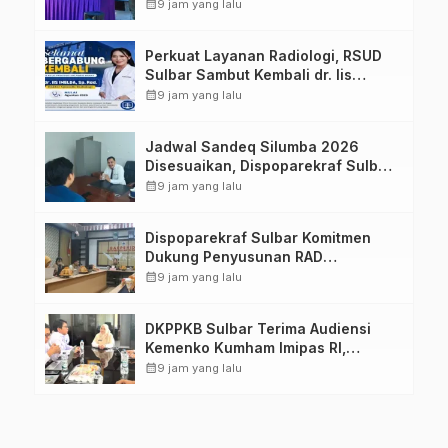
Pengetahuan dan Keterampilan
calendar_month
9 jam yang lalu
Keluarga dalam Pemenuhan Gizi
Perkuat Layanan Radiologi, RSUD
Sulbar Sambut Kembali dr. Iis
Imelda, Sp.Rad
calendar_month
9 jam yang lalu
Jadwal Sandeq Silumba 2026
Disesuaikan, Dispoparekraf Sulbar
Pastikan Persiapan Tetap
calendar_month
9 jam yang lalu
Dimatangkan
Dispoparekraf Sulbar Komitmen
Dukung Penyusunan RAD
TPB/SDGs Sulawesi Barat
calendar_month
9 jam yang lalu
DKPPKB Sulbar Terima Audiensi
Kemenko Kumham Imipas RI,
Perkuat Pelayanan Kesehatan bagi
calendar_month
9 jam yang lalu
Kelompok Rentan