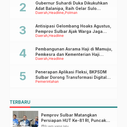
Gubernur Suhardi Duka Dikukuhkan
Adat Balanipa, Raih Gelar Sulo
Daerah
Headline
Polman
Tappidena
Antisipasi Gelombang Hoaks Agustus,
Pemprov Sulbar Ajak Warga Jaga
Daerah
Headline
Ruang Digital
Pembangunan Asrama Haji di Mamuju,
Pemkesra dan Kementerian Haji
Daerah
Headline
Sulbar Tinjau Lokasi
Penerapan Aplikasi Fleksi, BKPSDM
Sulbar Dorong Transformasi Digital
Pemerintahan
Sistem Kehadiran ASN
TERBARU
Pemprov Sulbar Matangkan
Persiapan HUT Ke-81 RI, Puncak
Upacara di Lapangan Ahmad
calendar_month
9 jam yang lalu