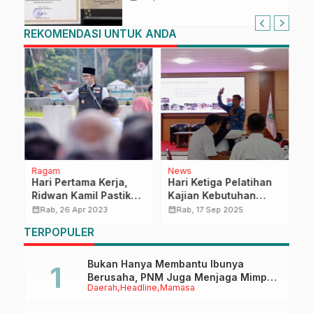
Sulawesi Barat di TMII
REKOMENDASI UNTUK ANDA
Ragam
News
D
r
Hari Pertama Kerja,
Hari Ketiga Pelatihan
D
Ridwan Kamil Pastikan
Kajian Kebutuhan
S
Pelayanan Publik 100
Pascabencana, Fokus
P
calendar_month
calendar_month
calendar_month
Rab, 26 Apr 2023
Rab, 17 Sep 2025
Persen
pada Sektor
K
TERPOPULER
Permukiman
P
Bukan Hanya Membantu Ibunya
Berusaha, PNM Juga Menjaga Mimpi
Daerah
Headline
Mamasa
Anaknya Untuk Menggapai Cita-Cita