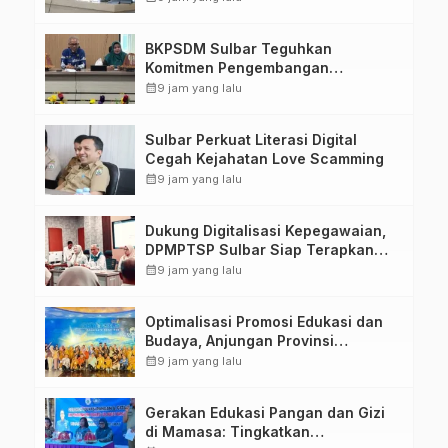
Kirang
BKPSDM Sulbar Teguhkan
Komitmen Pengembangan
Kompetensi ASN melalui
calendar_month
9 jam yang lalu
Penandatanganan Perjanjian
Tugas Belajar 2026
Sulbar Perkuat Literasi Digital
Cegah Kejahatan Love Scamming
calendar_month
9 jam yang lalu
Dukung Digitalisasi Kepegawaian,
DPMPTSP Sulbar Siap Terapkan
Aplikasi FLEKSI ASN
calendar_month
9 jam yang lalu
Optimalisasi Promosi Edukasi dan
Budaya, Anjungan Provinsi
Sulawesi Barat Perkuat Kolaborasi
calendar_month
9 jam yang lalu
Strategis Bersama Sky World TMII
Gerakan Edukasi Pangan dan Gizi
di Mamasa: Tingkatkan