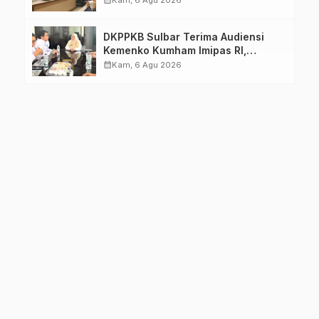
DKPPKB Sulbar Terima Audiensi
Kemenko Kumham Imipas RI,
Perkuat Pelayanan Kesehatan bagi
calendar_month
Kam, 6 Agu 2026
Kelompok Rentan