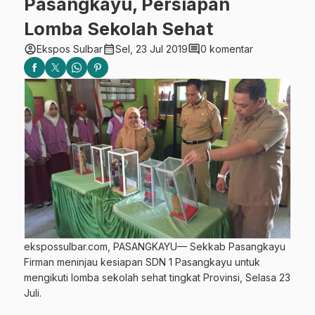
Pasangkayu, Persiapan
Lomba Sekolah Sehat
account_circle
calendar_month
comment
Ekspos Sulbar
Sel, 23 Jul 2019
0 komentar
ekspossulbar.com, PASANGKAYU— Sekkab Pasangkayu
Firman meninjau kesiapan SDN 1 Pasangkayu untuk
mengikuti lomba sekolah sehat tingkat Provinsi, Selasa 23
Juli.