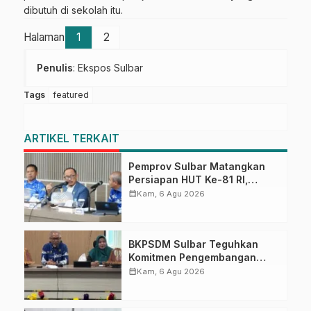
dibutuh di sekolah itu.
Halaman
1
2
Penulis
: Ekspos Sulbar
Tags
featured
ARTIKEL TERKAIT
Pemprov Sulbar Matangkan
Persiapan HUT Ke-81 RI,
Puncak Upacara di Lapangan
calendar_month
Kam, 6 Agu 2026
Ahmad Kirang
BKPSDM Sulbar Teguhkan
Komitmen Pengembangan
Kompetensi ASN melalui
calendar_month
Kam, 6 Agu 2026
Penandatanganan Perjanjian
Tugas Belajar 2026