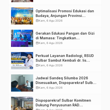
Optimalisasi Promosi Edukasi dan
Budaya, Anjungan Provinsi
Sulawesi Barat Perkuat Kolaborasi
calendar_month
Kam, 6 Agu 2026
Strategis Bersama Sky World TMII
Gerakan Edukasi Pangan dan Gizi
di Mamasa: Tingkatkan
Pengetahuan dan Keterampilan
calendar_month
Kam, 6 Agu 2026
Keluarga dalam Pemenuhan Gizi
Perkuat Layanan Radiologi, RSUD
Sulbar Sambut Kembali dr. Iis
Imelda, Sp.Rad
calendar_month
Kam, 6 Agu 2026
Jadwal Sandeq Silumba 2026
Disesuaikan, Dispoparekraf Sulbar
Pastikan Persiapan Tetap
calendar_month
Kam, 6 Agu 2026
Dimatangkan
Dispoparekraf Sulbar Komitmen
Dukung Penyusunan RAD
TPB/SDGs Sulawesi Barat
calendar_month
Kam, 6 Agu 2026