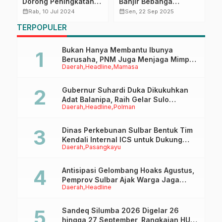
Dorong Peningkatan
Banjir Bebanga
K
Volume Ekspor Kopi
Segera Dimulai,
M
calendar_month
calendar_month
calendar_month
Rab, 10 Jul 2024
Sen, 22 Sep 2025
dan Kakao Jawa Barat
Perkimtan Sulbar
M
TERPOPULER
Awasi Ketat
P
Pengelolaan
Swakelola
Bukan Hanya Membantu Ibunya
Berusaha, PNM Juga Menjaga Mimpi
Daerah
Headline
Mamasa
Anaknya Untuk Menggapai Cita-Cita
Gubernur Suhardi Duka Dikukuhkan
Adat Balanipa, Raih Gelar Sulo
Daerah
Headline
Polman
Tappidena
Dinas Perkebunan Sulbar Bentuk Tim
Kendali Internal ICS untuk Dukung
Daerah
Pasangkayu
Sertifikasi ISPO Pekebun di
Pasangkayu
Antisipasi Gelombang Hoaks Agustus,
Pemprov Sulbar Ajak Warga Jaga
Daerah
Headline
Ruang Digital
Sandeq Silumba 2026 Digelar 26
hingga 27 September, Rangkaian HUT