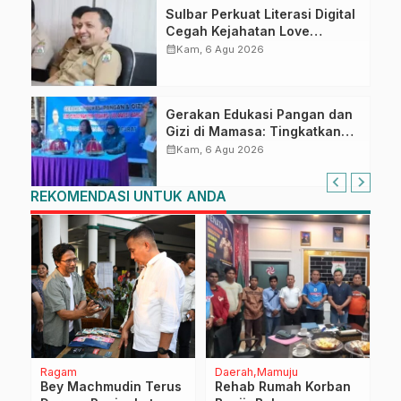
Sulbar Perkuat Literasi Digital
Cegah Kejahatan Love
Scamming
calendar_month
Kam, 6 Agu 2026
Gerakan Edukasi Pangan dan
Gizi di Mamasa: Tingkatkan
Pengetahuan dan
calendar_month
Kam, 6 Agu 2026
Keterampilan Keluarga dalam
Pemenuhan Gizi
REKOMENDASI UNTUK ANDA
Ragam
Daerah
Mamuju
N
Bey Machmudin Terus
Rehab Rumah Korban
H