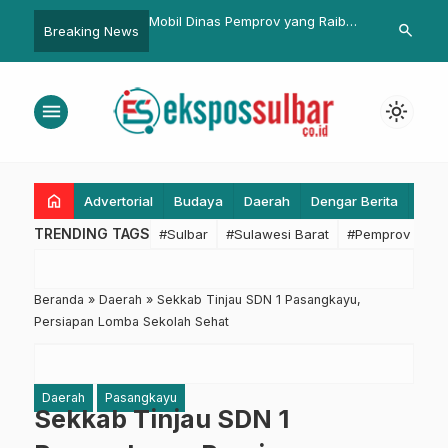
Dinas Pemprov yang Raib
Sosialisasi Peran Kuasa Hukum,
BPBD Sul
search
Breaking News
mbah Jadi 38 Unit, Wagub
PUPR Sulbar: Benteng Pertama
Bersama 
: Kita akan Terus Kejar
Hadapi Risiko Hukum
Penyelam
Pembangunan
menu
light_mode
home
Advertorial
Budaya
Daerah
Dengar Berita
Eko
TRENDING TAGS
#Sulbar
#Sulawesi Barat
#Pemprov Sulba
Beranda
»
Daerah
»
Sekkab Tinjau SDN 1 Pasangkayu,
Persiapan Lomba Sekolah Sehat
Daerah
Pasangkayu
Sekkab Tinjau SDN 1