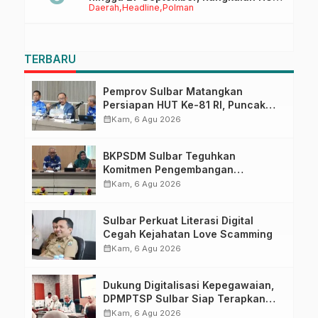
Daerah
Headline
Polman
Sulbar
TERBARU
Pemprov Sulbar Matangkan
Persiapan HUT Ke-81 RI, Puncak
Upacara di Lapangan Ahmad
calendar_month
Kam, 6 Agu 2026
Kirang
BKPSDM Sulbar Teguhkan
Komitmen Pengembangan
Kompetensi ASN melalui
calendar_month
Kam, 6 Agu 2026
Penandatanganan Perjanjian
Tugas Belajar 2026
Sulbar Perkuat Literasi Digital
Cegah Kejahatan Love Scamming
calendar_month
Kam, 6 Agu 2026
Dukung Digitalisasi Kepegawaian,
DPMPTSP Sulbar Siap Terapkan
Aplikasi FLEKSI ASN
calendar_month
Kam, 6 Agu 2026