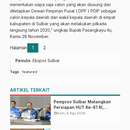
menentukan siapa saja calon yang akan diusung dan
ditetapkan Dewan Pimpinan Pusat ( DPP ) PDIP sebagai
calon kepala daerah dan wakil kepala daerah di empat
kabupaten di Sulbar yang akan melakukan pilkada
langsung tahun 2020,” ungkap Bupati Pasangkayu itu,
Kamis 28 November.
Halaman
1
2
Penulis
: Ekspos Sulbar
Tags
featured
ARTIKEL TERKAIT
Pemprov Sulbar Matangkan
Persiapan HUT Ke-81 RI,
Puncak Upacara di Lapangan
calendar_month
Kam, 6 Agu 2026
Ahmad Kirang