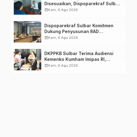
Disesuaikan, Dispoparekraf Sulbar
Pastikan Persiapan Tetap
calendar_month
Kam, 6 Agu 2026
Dimatangkan
Dispoparekraf Sulbar Komitmen
Dukung Penyusunan RAD
TPB/SDGs Sulawesi Barat
calendar_month
Kam, 6 Agu 2026
DKPPKB Sulbar Terima Audiensi
Kemenko Kumham Imipas RI,
Perkuat Pelayanan Kesehatan bagi
calendar_month
Kam, 6 Agu 2026
Kelompok Rentan