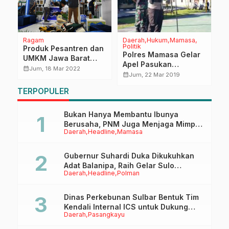
Ragam
Daerah
Hukum
Mamasa
P
Politik
Produk Pesantren dan
K
Polres Mamasa Gelar
UMKM Jawa Barat
P
Apel Pasukan
Dipamerkan di
D
calendar_month
calendar_month
Jum, 18 Mar 2022
Pengamanan Pemilu
calendar_month
Jum, 22 Mar 2019
ar
Mandalika, Sejumlah
G
2019
produk ludes terjual
R
TERPOPULER
Bukan Hanya Membantu Ibunya
Berusaha, PNM Juga Menjaga Mimpi
Daerah
Headline
Mamasa
Anaknya Untuk Menggapai Cita-Cita
Gubernur Suhardi Duka Dikukuhkan
Adat Balanipa, Raih Gelar Sulo
Daerah
Headline
Polman
Tappidena
Dinas Perkebunan Sulbar Bentuk Tim
Kendali Internal ICS untuk Dukung
Daerah
Pasangkayu
Sertifikasi ISPO Pekebun di
Pasangkayu