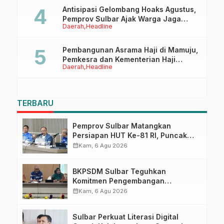
Antisipasi Gelombang Hoaks Agustus,
Pemprov Sulbar Ajak Warga Jaga
Daerah
Headline
Ruang Digital
Pembangunan Asrama Haji di Mamuju,
Pemkesra dan Kementerian Haji
Daerah
Headline
Sulbar Tinjau Lokasi
TERBARU
Pemprov Sulbar Matangkan
Persiapan HUT Ke-81 RI, Puncak
Upacara di Lapangan Ahmad
calendar_month
Kam, 6 Agu 2026
Kirang
BKPSDM Sulbar Teguhkan
Komitmen Pengembangan
Kompetensi ASN melalui
calendar_month
Kam, 6 Agu 2026
Penandatanganan Perjanjian
Tugas Belajar 2026
Sulbar Perkuat Literasi Digital