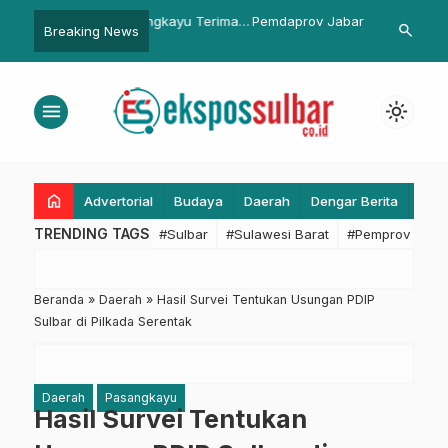
ati Pasangkayu Terima
Pemdaprov Jabar Kembangkan
Bangun Tekno
search
Breaking News
an KDI 2018
Pola Mitra Strategis Aktivasi
Pemkab Pas
Bandara Kertajati
PT. Telkom
menu
light_mode
home
Advertorial
Budaya
Daerah
Dengar Berita
Eko
TRENDING TAGS
#Sulbar
#Sulawesi Barat
#Pemprov Sulba
Beranda
»
Daerah
»
Hasil Survei Tentukan Usungan PDIP
Sulbar di Pilkada Serentak
Daerah
Pasangkayu
Hasil Survei Tentukan