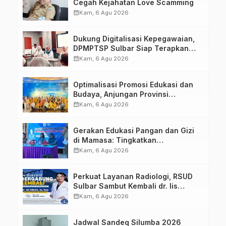
Cegah Kejahatan Love Scamming
calendar_month
Kam, 6 Agu 2026
Dukung Digitalisasi Kepegawaian,
DPMPTSP Sulbar Siap Terapkan
Aplikasi FLEKSI ASN
calendar_month
Kam, 6 Agu 2026
Optimalisasi Promosi Edukasi dan
Budaya, Anjungan Provinsi
Sulawesi Barat Perkuat Kolaborasi
calendar_month
Kam, 6 Agu 2026
Strategis Bersama Sky World TMII
Gerakan Edukasi Pangan dan Gizi
di Mamasa: Tingkatkan
Pengetahuan dan Keterampilan
calendar_month
Kam, 6 Agu 2026
Keluarga dalam Pemenuhan Gizi
Perkuat Layanan Radiologi, RSUD
Sulbar Sambut Kembali dr. Iis
Imelda, Sp.Rad
calendar_month
Kam, 6 Agu 2026
Jadwal Sandeq Silumba 2026