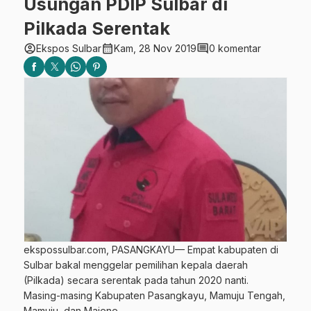
Usungan PDIP Sulbar di
Pilkada Serentak
account_circle
calendar_month
comment
Ekspos Sulbar
Kam, 28 Nov 2019
0 komentar
ekspossulbar.com, PASANGKAYU— Empat kabupaten di
Sulbar bakal menggelar pemilihan kepala daerah
(Pilkada) secara serentak pada tahun 2020 nanti.
Masing-masing Kabupaten Pasangkayu, Mamuju Tengah,
Mamuju, dan Majene.