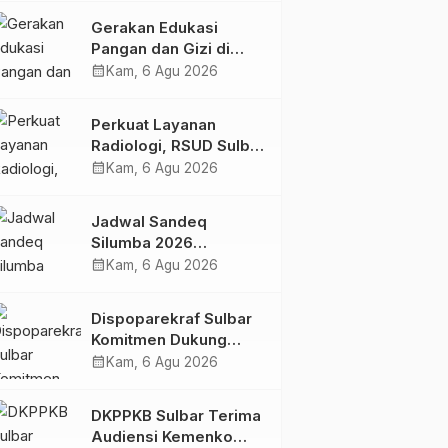
Kolaborasi Strategis
Gerakan Edukasi
Bersama Sky World
Pangan dan Gizi di
TMII
Mamasa: Tingkatkan
calendar_month
Kam, 6 Agu 2026
Pengetahuan dan
Keterampilan Keluarga
Perkuat Layanan
dalam Pemenuhan Gizi
Radiologi, RSUD Sulbar
Sambut Kembali dr. Iis
calendar_month
Kam, 6 Agu 2026
Imelda, Sp.Rad
Jadwal Sandeq
Silumba 2026
Disesuaikan,
calendar_month
Kam, 6 Agu 2026
Dispoparekraf Sulbar
Pastikan Persiapan
Dispoparekraf Sulbar
Tetap Dimatangkan
Komitmen Dukung
Penyusunan RAD
calendar_month
Kam, 6 Agu 2026
TPB/SDGs Sulawesi
Barat
DKPPKB Sulbar Terima
Audiensi Kemenko