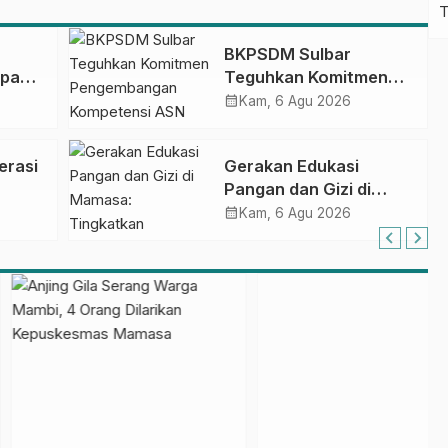
BKPSDM Sulbar
apan
Teguhkan Komitmen
ncak
Pengembangan
calendar_month
Kam, 6 Agu 2026
gan
Kompetensi ASN
melalui
erasi
Gerakan Edukasi
Penandatanganan
Pangan dan Gizi di
Perjanjian Tugas
Mamasa: Tingkatkan
calendar_month
Belajar 2026
Kam, 6 Agu 2026
Pengetahuan dan
Keterampilan Keluarga
dalam Pemenuhan Gizi