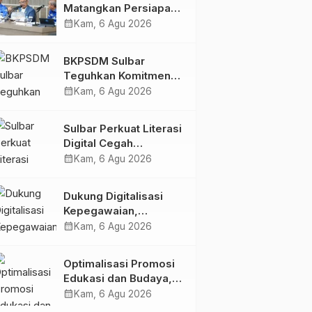
Matangkan Persiapan
HUT Ke-81 RI, Puncak
calendar_month
Kam, 6 Agu 2026
Upacara di Lapangan
Ahmad Kirang
BKPSDM Sulbar
Teguhkan Komitmen
Pengembangan
calendar_month
Kam, 6 Agu 2026
Kompetensi ASN
melalui
Sulbar Perkuat Literasi
Penandatanganan
Digital Cegah
Perjanjian Tugas
Kejahatan Love
calendar_month
Kam, 6 Agu 2026
Belajar 2026
Scamming
Dukung Digitalisasi
Kepegawaian,
DPMPTSP Sulbar Siap
calendar_month
Kam, 6 Agu 2026
Terapkan Aplikasi
FLEKSI ASN
Optimalisasi Promosi
Edukasi dan Budaya,
Anjungan Provinsi
calendar_month
Kam, 6 Agu 2026
Sulawesi Barat Perkuat