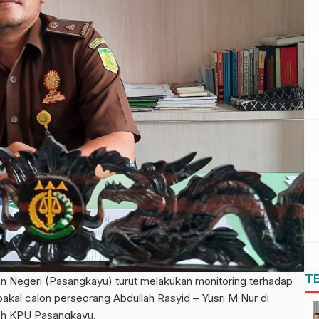
T
Negeri (Pasangkayu) turut melakukan monitoring terhadap
 bakal calon perseorang Abdullah Rasyid – Yusri M Nur di
leh KPU Pasangkayu.