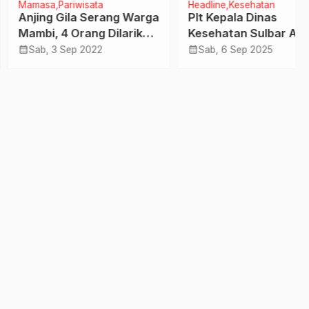
sa
Pariwisata
Headline
Kesehatan
ng Gila Serang Warga
Plt Kepala Dinas
i, 4 Orang Dilarikan
Kesehatan Sulbar Ajak
uskesmas Mamasa
Masyarakat Manfaatkan
calendar_month
, 3 Sep 2022
Sab, 6 Sep 2025
PKG di Puskesmas