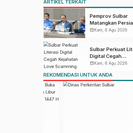
ARTIKEL TERKAIT
Pemprov Sulbar
Matangkan Persi
HUT Ke-81 RI, Pu
calendar_month
Kam, 6 Agu 2026
Upacara di Lapan
Ahmad Kirang
Sulbar Perkuat Lit
Digital Cegah
Kejahatan Love
calendar_month
Kam, 6 Agu 2026
Scamming
REKOMENDASI UNTUK ANDA