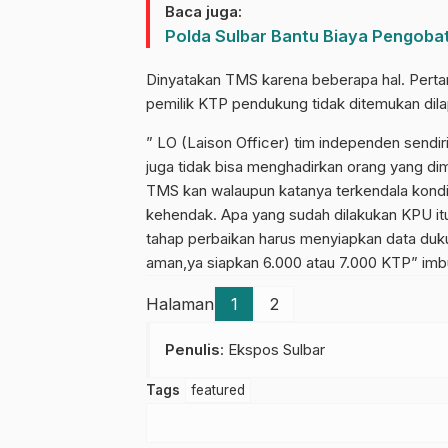
Baca juga:
Polda Sulbar Bantu Biaya Pengob
Dinyatakan TMS karena beberapa hal. Perta
pemilik KTP pendukung tidak ditemukan dila
” LO (Laison Officer) tim independen sendir
juga tidak bisa menghadirkan orang yang d
TMS kan walaupun katanya terkendala kond
kehendak. Apa yang sudah dilakukan KPU itul
tahap perbaikan harus menyiapkan data duku
aman,ya siapkan 6.000 atau 7.000 KTP” imbu
Halaman
1
2
Penulis
: Ekspos Sulbar
Tags
featured