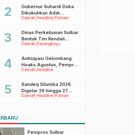
Menggapai Cita-Cita
Gubernur Suhardi Duka
Dikukuhkan Adat
Daerah
Headline
Polman
Balanipa, Raih Gelar Sulo
Tappidena
Dinas Perkebunan Sulbar
Bentuk Tim Kendali
Daerah
Pasangkayu
Internal ICS untuk Dukung
Sertifikasi ISPO Pekebun
di Pasangkayu
Antisipasi Gelombang
Hoaks Agustus, Pemprov
Daerah
Headline
Sulbar Ajak Warga Jaga
Ruang Digital
Sandeq Silumba 2026
Digelar 26 hingga 27
Daerah
Headline
Polman
September, Rangkaian
HUT Sulbar
ERBARU
Pemprov Sulbar