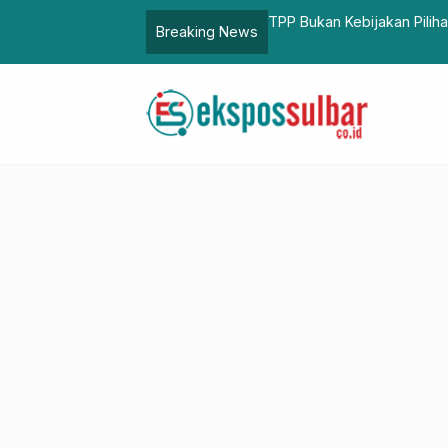
 Insentif Pajak Wajib Masuk APBD: Penegasan
DockFestRun 2
Breaking News
gelolaan Keuangan