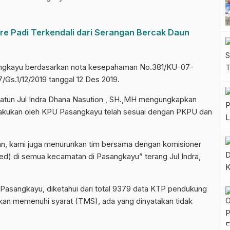
e Padi Terkendali dari Serangan Bercak Daun
angkayu berdasarkan nota kesepahaman No.381/KU-07-
Gs.1/12/2019 tanggal 12 Des 2019.
Datun Jul Indra Dhana Nasution , SH.,MH mengungkapkan
akukan oleh KPU Pasangkayu telah sesuai dengan PKPU dan
ekan, kami juga menurunkan tim bersama dengan komisioner
ed) di semua kecamatan di Pasangkayu” terang Jul Indra,
U Pasangkayu, diketahui dari total 9379 data KTP pendukung
akan memenuhi syarat (TMS), ada yang dinyatakan tidak