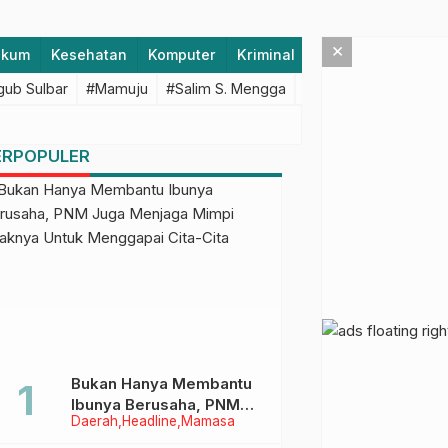
×
ukum
Kesehatan
Komputer
Kriminal
Lifestyle
Majen
ub Sulbar
#Mamuju
#Salim S. Mengga
#featured
#Polda S
ERPOPULER
Bukan Hanya Membantu
Ibunya Berusaha, PNM
Daerah
Headline
Mamasa
Juga Menjaga Mimpi
Anaknya Untuk