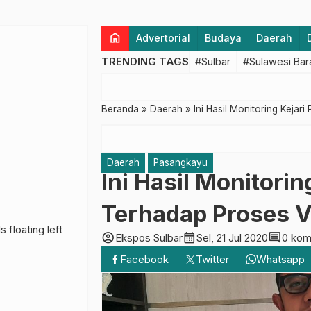
home
Advertorial
Budaya
Daerah
TRENDING TAGS
#Sulbar
#Sulawesi Bar
Beranda
»
Daerah
»
Ini Hasil Monitoring Keja
Daerah
Pasangkayu
Ini Hasil Monitori
Terhadap Proses V
account_circle
calendar_month
comment
Ekspos Sulbar
Sel, 21 Jul 2020
0 kom
Facebook
Twitter
Whatsapp