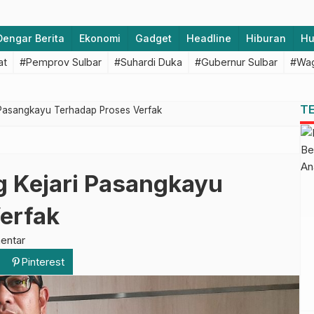
Dengar Berita
Ekonomi
Gadget
Headline
Hiburan
H
at
#Pemprov Sulbar
#Suhardi Duka
#Gubernur Sulbar
#Wag
T
ri Pasangkayu Terhadap Proses Verfak
ng Kejari Pasangkayu
erfak
entar
Pinterest