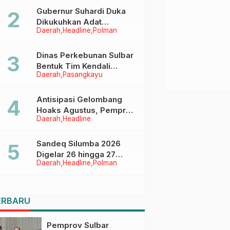
Menggapai Cita-Cita
Gubernur Suhardi Duka
Dikukuhkan Adat
Daerah
Headline
Polman
Balanipa, Raih Gelar Sulo
Tappidena
Dinas Perkebunan Sulbar
Bentuk Tim Kendali
Daerah
Pasangkayu
Internal ICS untuk Dukung
Sertifikasi ISPO Pekebun
di Pasangkayu
Antisipasi Gelombang
Hoaks Agustus, Pemprov
Daerah
Headline
Sulbar Ajak Warga Jaga
Ruang Digital
Sandeq Silumba 2026
Digelar 26 hingga 27
Daerah
Headline
Polman
September, Rangkaian
HUT Sulbar
ERBARU
Pemprov Sulbar