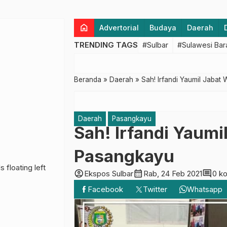
home
Advertorial
Budaya
Daerah
TRENDING TAGS
#Sulbar
#Sulawesi Bar
Beranda
»
Daerah
»
Sah! Irfandi Yaumil Jabat
Daerah
Pasangkayu
Sah! Irfandi Yaumi
Pasangkayu
account_circle
calendar_month
comment
Ekspos Sulbar
Rab, 24 Feb 2021
0 k
Facebook
Twitter
Whatsapp