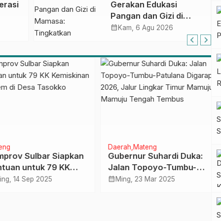
erasi
Gerakan Edukasi
Penandatanganan
Pangan dan Gizi di
Perjanjian Tugas
Mamasa: Tingkatkan
calendar_month
Belajar 2026
Kam, 6 Agu 2026
Pengetahuan dan
Keterampilan Keluarga
dalam Pemenuhan Gizi
ng
Daerah
Mateng
rov Sulbar Siapkan
Gubernur Suhardi Duka:
uan untuk 79 KK
Jalan Topoyo-Tumbu-
skinan Ekstrem di
Patulana Digarap 2026,
calendar_month
g, 14 Sep 2025
Ming, 23 Mar 2025
 Tasokko
Jalur Lingkar Timur
Mamuju-Mamuju Tengah
Tembus