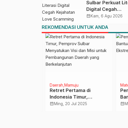
Sulbar Perkuat Lit
Digital Cegah
Kejahatan Love
calendar_month
Kam, 6 Agu 2026
Scamming
REKOMENDASI UNTUK ANDA
erintahan
Daerah
Mamuju
Mate
Beban Fiskal
Retret Pertama di
Pemp
ar, Sulbar
Indonesia Timur,
Bant
a
Pemprov Sulbar
Kemi
calendar_month
calendar_month
n 2025
Ming, 20 Jul 2025
Min
an Prioritas
Menyatukan Visi dan Misi
Desa
ng Baru
untuk Pembangunan
Daerah yang