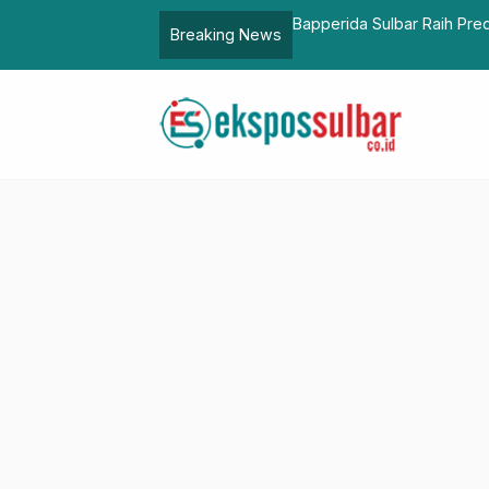
dikat “Informatif” di KI Award 2025
Pjs Bupati
Breaking News