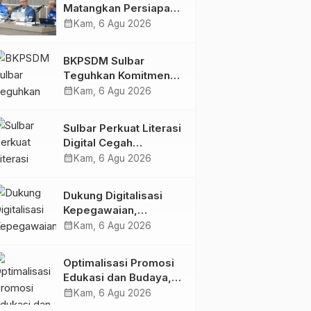
Matangkan Persiapan
HUT Ke-81 RI, Puncak
calendar_month
Kam, 6 Agu 2026
Upacara di Lapangan
Ahmad Kirang
BKPSDM Sulbar
Teguhkan Komitmen
Pengembangan
calendar_month
Kam, 6 Agu 2026
Kompetensi ASN
melalui
Sulbar Perkuat Literasi
Penandatanganan
Digital Cegah
Perjanjian Tugas
Kejahatan Love
calendar_month
Kam, 6 Agu 2026
Belajar 2026
Scamming
Dukung Digitalisasi
Kepegawaian,
DPMPTSP Sulbar Siap
calendar_month
Kam, 6 Agu 2026
Terapkan Aplikasi
FLEKSI ASN
Optimalisasi Promosi
Edukasi dan Budaya,
Anjungan Provinsi
calendar_month
Kam, 6 Agu 2026
Sulawesi Barat Perkuat