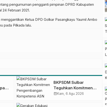
tentang pengumuman pengganti pimpinan DPRD Kabupaten
 24 Februari 2021.
a I, menggantikan Ketua DPD Golkar Pasangkayu Yaumil Ambo
u pada Pilkada lalu.
BKPSDM Sulbar
apan
Teguhkan Komitmen
ncak
Pengembangan
calendar_month
Kam, 6 Agu 2026
gan
Kompetensi ASN
melalui