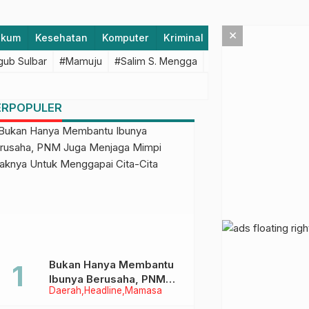
×
ukum
Kesehatan
Komputer
Kriminal
Lifestyle
Majen
ub Sulbar
#Mamuju
#Salim S. Mengga
#featured
#Polda S
ERPOPULER
Bukan Hanya Membantu
Ibunya Berusaha, PNM
Daerah
Headline
Mamasa
Juga Menjaga Mimpi
Anaknya Untuk