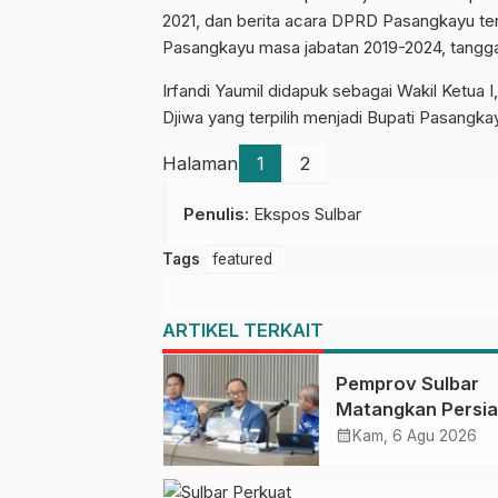
2021, dan berita acara DPRD Pasangkayu 
Pasangkayu masa jabatan 2019-2024, tanggal
Irfandi Yaumil didapuk sebagai Wakil Ketu
Djiwa yang terpilih menjadi Bupati Pasangkay
Halaman
1
2
Penulis
: Ekspos Sulbar
Tags
featured
ARTIKEL TERKAIT
Pemprov Sulbar
Matangkan Persi
HUT Ke-81 RI, Pu
calendar_month
Kam, 6 Agu 2026
Upacara di Lapan
Ahmad Kirang