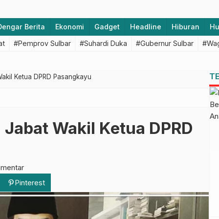
Dengar Berita
Ekonomi
Gadget
Headline
Hiburan
H
at
#Pemprov Sulbar
#Suhardi Duka
#Gubernur Sulbar
#Wag
T
 Wakil Ketua DPRD Pasangkayu
l Jabat Wakil Ketua DPRD
omentar
Pinterest