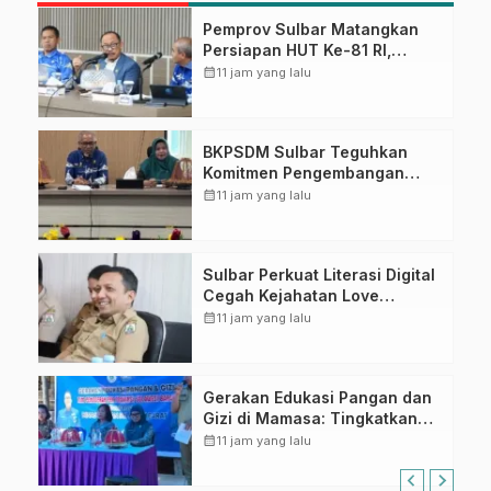
Pemprov Sulbar Matangkan
Persiapan HUT Ke-81 RI,
Puncak Upacara di Lapangan
calendar_month
11 jam yang lalu
Ahmad Kirang
BKPSDM Sulbar Teguhkan
Komitmen Pengembangan
Kompetensi ASN melalui
calendar_month
11 jam yang lalu
Penandatanganan Perjanjian
Tugas Belajar 2026
Sulbar Perkuat Literasi Digital
Cegah Kejahatan Love
Scamming
calendar_month
11 jam yang lalu
Gerakan Edukasi Pangan dan
Gizi di Mamasa: Tingkatkan
Pengetahuan dan
calendar_month
11 jam yang lalu
Keterampilan Keluarga dalam
Pemenuhan Gizi