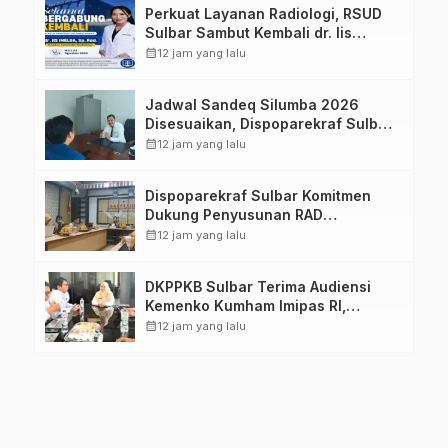
Perkuat Layanan Radiologi, RSUD
Sulbar Sambut Kembali dr. Iis
Imelda, Sp.Rad
calendar_month
12 jam yang lalu
Jadwal Sandeq Silumba 2026
Disesuaikan, Dispoparekraf Sulbar
Pastikan Persiapan Tetap
calendar_month
12 jam yang lalu
Dimatangkan
Dispoparekraf Sulbar Komitmen
Dukung Penyusunan RAD
TPB/SDGs Sulawesi Barat
calendar_month
12 jam yang lalu
DKPPKB Sulbar Terima Audiensi
Kemenko Kumham Imipas RI,
Perkuat Pelayanan Kesehatan bagi
calendar_month
12 jam yang lalu
Kelompok Rentan