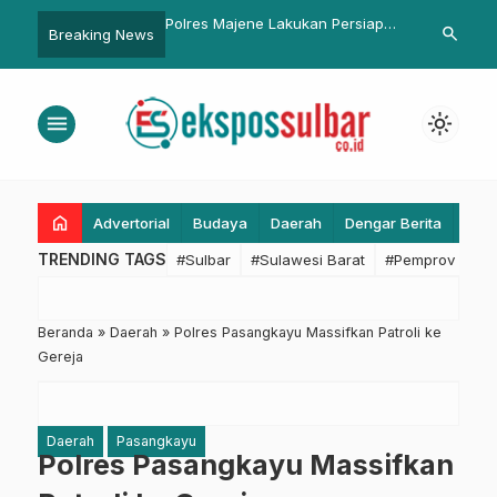
ahkan Ranperda APBD
Polres Majene Lakukan Persiapan
Temui Kemenp
search
Breaking News
PRD Pasangkayu
Operasi Ketupat Marano, Jaga
Duka: Sande
Keamanan Mudik Lebaran
Tampil di Pa
menu
light_mode
home
Advertorial
Budaya
Daerah
Dengar Berita
Eko
TRENDING TAGS
#Sulbar
#Sulawesi Barat
#Pemprov Sulba
Beranda
»
Daerah
»
Polres Pasangkayu Massifkan Patroli ke
Gereja
Daerah
Pasangkayu
Polres Pasangkayu Massifkan