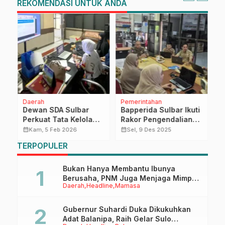
REKOMENDASI UNTUK ANDA
Daerah
Pemerintahan
P
Dewan SDA Sulbar
Bapperida Sulbar Ikuti
S
Perkuat Tata Kelola
Rakor Pengendalian
H
Sumber Daya Air
Inflasi dan
B
calendar_month
calendar_month
calendar_month
Kam, 5 Feb 2026
Sel, 9 Des 2025
Tahun 2026
Inventarisasi
M
TERPOPULER
Jembatan Pejalan Kaki
P
B
Bukan Hanya Membantu Ibunya
Berusaha, PNM Juga Menjaga Mimpi
Daerah
Headline
Mamasa
Anaknya Untuk Menggapai Cita-Cita
Gubernur Suhardi Duka Dikukuhkan
Adat Balanipa, Raih Gelar Sulo