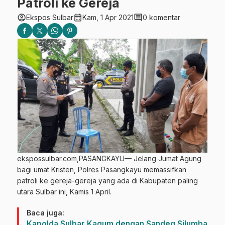
Patroli ke Gereja
account_circle
calendar_month
comment
Ekspos Sulbar
Kam, 1 Apr 2021
0 komentar
ekspossulbar.com,PASANGKAYU— Jelang Jumat Agung
bagi umat Kristen, Polres Pasangkayu memassifkan
patroli ke gereja-gereja yang ada di Kabupaten paling
utara Sulbar ini, Kamis 1 April.
Baca juga:
Kapolda Sulbar Kagum dengan Sandeq Silumba