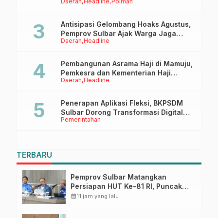
Daerah
Headline
Polman
Tappidena
Antisipasi Gelombang Hoaks Agustus,
Pemprov Sulbar Ajak Warga Jaga
Daerah
Headline
Ruang Digital
Pembangunan Asrama Haji di Mamuju,
Pemkesra dan Kementerian Haji
Daerah
Headline
Sulbar Tinjau Lokasi
Penerapan Aplikasi Fleksi, BKPSDM
Sulbar Dorong Transformasi Digital
Pemerintahan
Sistem Kehadiran ASN
TERBARU
Pemprov Sulbar Matangkan
Persiapan HUT Ke-81 RI, Puncak
Upacara di Lapangan Ahmad
calendar_month
11 jam yang lalu
Kirang