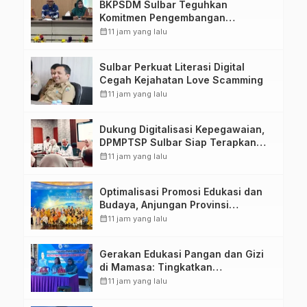
BKPSDM Sulbar Teguhkan
Komitmen Pengembangan
Kompetensi ASN melalui
calendar_month
11 jam yang lalu
Penandatanganan Perjanjian
Tugas Belajar 2026
Sulbar Perkuat Literasi Digital
Cegah Kejahatan Love Scamming
calendar_month
11 jam yang lalu
Dukung Digitalisasi Kepegawaian,
DPMPTSP Sulbar Siap Terapkan
Aplikasi FLEKSI ASN
calendar_month
11 jam yang lalu
Optimalisasi Promosi Edukasi dan
Budaya, Anjungan Provinsi
Sulawesi Barat Perkuat Kolaborasi
calendar_month
11 jam yang lalu
Strategis Bersama Sky World TMII
Gerakan Edukasi Pangan dan Gizi
di Mamasa: Tingkatkan
Pengetahuan dan Keterampilan
calendar_month
11 jam yang lalu
Keluarga dalam Pemenuhan Gizi