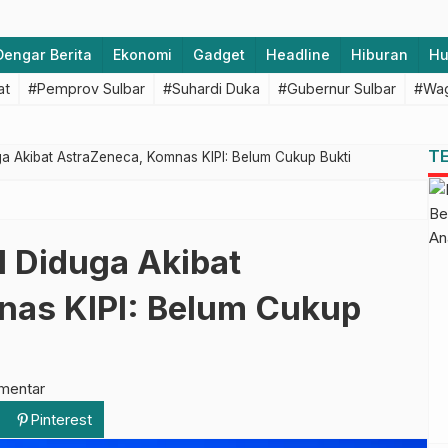
Dengar Berita
Ekonomi
Gadget
Headline
Hiburan
H
at
#Pemprov Sulbar
#Suhardi Duka
#Gubernur Sulbar
#Wag
T
 Akibat AstraZeneca, Komnas KIPI: Belum Cukup Bukti
 Diduga Akibat
nas KIPI: Belum Cukup
mentar
Pinterest