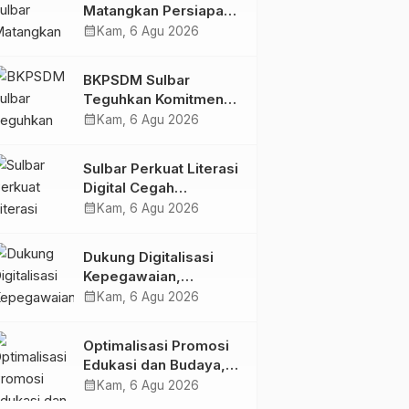
Matangkan Persiapan
HUT Ke-81 RI, Puncak
calendar_month
Kam, 6 Agu 2026
Upacara di Lapangan
Ahmad Kirang
BKPSDM Sulbar
Teguhkan Komitmen
Pengembangan
calendar_month
Kam, 6 Agu 2026
Kompetensi ASN
melalui
Sulbar Perkuat Literasi
Penandatanganan
Digital Cegah
Perjanjian Tugas
Kejahatan Love
calendar_month
Kam, 6 Agu 2026
Belajar 2026
Scamming
Dukung Digitalisasi
Kepegawaian,
DPMPTSP Sulbar Siap
calendar_month
Kam, 6 Agu 2026
Terapkan Aplikasi
FLEKSI ASN
Optimalisasi Promosi
Edukasi dan Budaya,
Anjungan Provinsi
calendar_month
Kam, 6 Agu 2026
Sulawesi Barat Perkuat