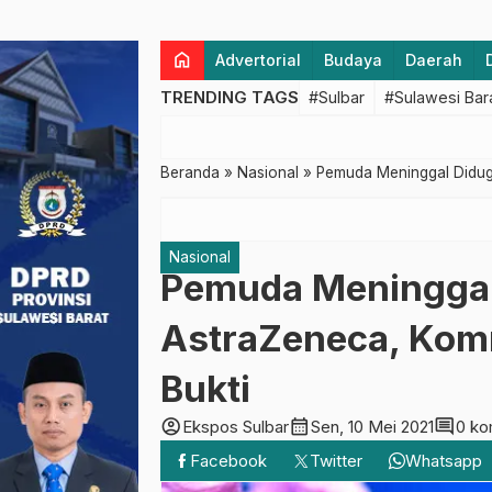
home
Advertorial
Budaya
Daerah
TRENDING TAGS
#Sulbar
#Sulawesi Bar
Beranda
»
Nasional
»
Pemuda Meninggal Diduga
Nasional
Pemuda Meninggal
AstraZeneca, Kom
Bukti
account_circle
calendar_month
comment
Ekspos Sulbar
Sen, 10 Mei 2021
0 ko
Facebook
Twitter
Whatsapp