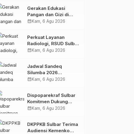
Kolaborasi Strategis
Gerakan Edukasi
Bersama Sky World
Pangan dan Gizi di
TMII
Mamasa: Tingkatkan
calendar_month
Kam, 6 Agu 2026
Pengetahuan dan
Keterampilan Keluarga
Perkuat Layanan
dalam Pemenuhan Gizi
Radiologi, RSUD Sulbar
Sambut Kembali dr. Iis
calendar_month
Kam, 6 Agu 2026
Imelda, Sp.Rad
Jadwal Sandeq
Silumba 2026
Disesuaikan,
calendar_month
Kam, 6 Agu 2026
Dispoparekraf Sulbar
Pastikan Persiapan
Dispoparekraf Sulbar
Tetap Dimatangkan
Komitmen Dukung
Penyusunan RAD
calendar_month
Kam, 6 Agu 2026
TPB/SDGs Sulawesi
Barat
DKPPKB Sulbar Terima
Audiensi Kemenko