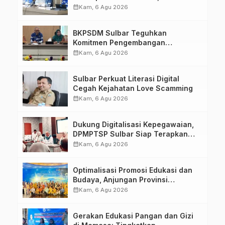
Upacara di Lapangan Ahmad
calendar_month
Kam, 6 Agu 2026
Kirang
BKPSDM Sulbar Teguhkan
Komitmen Pengembangan
Kompetensi ASN melalui
calendar_month
Kam, 6 Agu 2026
Penandatanganan Perjanjian
Tugas Belajar 2026
Sulbar Perkuat Literasi Digital
Cegah Kejahatan Love Scamming
calendar_month
Kam, 6 Agu 2026
Dukung Digitalisasi Kepegawaian,
DPMPTSP Sulbar Siap Terapkan
Aplikasi FLEKSI ASN
calendar_month
Kam, 6 Agu 2026
Optimalisasi Promosi Edukasi dan
Budaya, Anjungan Provinsi
Sulawesi Barat Perkuat Kolaborasi
calendar_month
Kam, 6 Agu 2026
Strategis Bersama Sky World TMII
Gerakan Edukasi Pangan dan Gizi