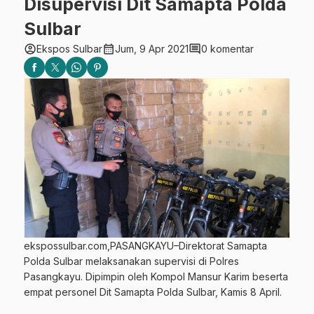
Disupervisi Dit Samapta Polda
Sulbar
account_circle
calendar_month
comment
Ekspos Sulbar
Jum, 9 Apr 2021
0 komentar
ekspossulbar.com,PASANGKAYU–Direktorat Samapta
Polda Sulbar melaksanakan supervisi di Polres
Pasangkayu. Dipimpin oleh Kompol Mansur Karim beserta
empat personel Dit Samapta Polda Sulbar, Kamis 8 April.