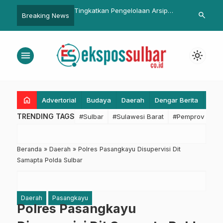
n Pengelolaan Arsip
Hari kedua, Animo Pendaftaran
Dana PUPR Rp
search
Breaking News
ngelola Arsip Biro
Panwascam di Mamasa Tinggi
Dikucurkan u
Ikuti Sosialisasi
Termasuk Pe
IKN dan JIKN
Karema Senil
menu
light_mode
home
Advertorial
Budaya
Daerah
Dengar Berita
Eko
TRENDING TAGS
#Sulbar
#Sulawesi Barat
#Pemprov Sulba
Beranda
»
Daerah
»
Polres Pasangkayu Disupervisi Dit
Samapta Polda Sulbar
Daerah
Pasangkayu
Polres Pasangkayu