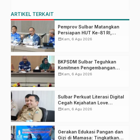
ARTIKEL TERKAIT
Pemprov Sulbar Matangkan
Persiapan HUT Ke-81 RI,
Puncak Upacara di Lapangan
calendar_month
Kam, 6 Agu 2026
Ahmad Kirang
BKPSDM Sulbar Teguhkan
Komitmen Pengembangan
Kompetensi ASN melalui
calendar_month
Kam, 6 Agu 2026
Penandatanganan Perjanjian
Tugas Belajar 2026
Sulbar Perkuat Literasi Digital
Cegah Kejahatan Love
Scamming
calendar_month
Kam, 6 Agu 2026
Gerakan Edukasi Pangan dan
Gizi di Mamasa: Tingkatkan