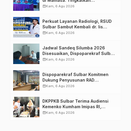
di Mamasa: Tingkatkan
Pengetahuan dan Keterampilan
calendar_month
Kam, 6 Agu 2026
Keluarga dalam Pemenuhan Gizi
Perkuat Layanan Radiologi, RSUD
Sulbar Sambut Kembali dr. Iis
Imelda, Sp.Rad
calendar_month
Kam, 6 Agu 2026
Jadwal Sandeq Silumba 2026
Disesuaikan, Dispoparekraf Sulbar
Pastikan Persiapan Tetap
calendar_month
Kam, 6 Agu 2026
Dimatangkan
Dispoparekraf Sulbar Komitmen
Dukung Penyusunan RAD
TPB/SDGs Sulawesi Barat
calendar_month
Kam, 6 Agu 2026
DKPPKB Sulbar Terima Audiensi
Kemenko Kumham Imipas RI,
Perkuat Pelayanan Kesehatan bagi
calendar_month
Kam, 6 Agu 2026
Kelompok Rentan