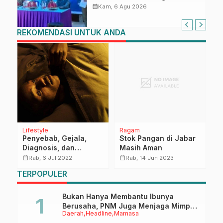
Pengetahuan dan
calendar_month
Kam, 6 Agu 2026
Keterampilan Keluarga dalam
Pemenuhan Gizi
REKOMENDASI UNTUK ANDA
Lifestyle
Ragam
D
Penyebab, Gejala,
Stok Pangan di Jabar
D
Diagnosis, dan
Masih Aman
S
d
Pengobatan Insomnia
S
calendar_month
calendar_month
calendar_month
Rab, 6 Jul 2022
Rab, 14 Jun 2023
P
TERPOPULER
P
P
Bukan Hanya Membantu Ibunya
Berusaha, PNM Juga Menjaga Mimpi
Daerah
Headline
Mamasa
Anaknya Untuk Menggapai Cita-Cita