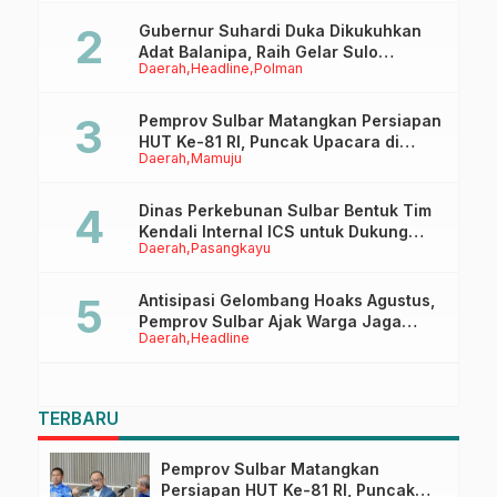
Gubernur Suhardi Duka Dikukuhkan
Adat Balanipa, Raih Gelar Sulo
Daerah
Headline
Polman
Tappidena
Pemprov Sulbar Matangkan Persiapan
HUT Ke-81 RI, Puncak Upacara di
Daerah
Mamuju
Lapangan Ahmad Kirang
Dinas Perkebunan Sulbar Bentuk Tim
Kendali Internal ICS untuk Dukung
Daerah
Pasangkayu
Sertifikasi ISPO Pekebun di
Pasangkayu
Antisipasi Gelombang Hoaks Agustus,
Pemprov Sulbar Ajak Warga Jaga
Daerah
Headline
Ruang Digital
TERBARU
Pemprov Sulbar Matangkan
Persiapan HUT Ke-81 RI, Puncak