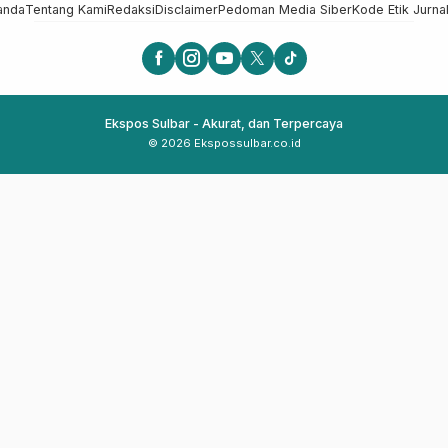
anda
Tentang Kami
Redaksi
Disclaimer
Pedoman Media Siber
Kode Etik Jurnal
Ekspos Sulbar - Akurat, dan Terpercaya
© 2026 Ekspossulbar.co.id