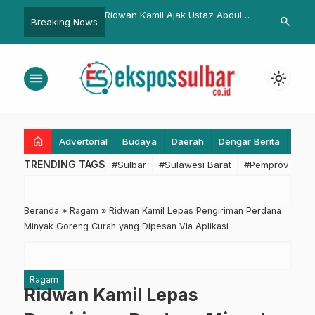
ize Habiskan BBM
Ridwan Kamil Ajak Ustaz Abdul
Dua Koramil 
search
Breaking News
00 Ribu untuk Rute
Somad Kunjungi Galeri Rasulullah
Pasangkayu 
-Polman–Makassar
SAW di Masjid Raya Al Jabbar
Dekat ke Rak
menu
light_mode
home
Advertorial
Budaya
Daerah
Dengar Berita
Eko
TRENDING TAGS
#Sulbar
#Sulawesi Barat
#Pemprov Sulba
Beranda
»
Ragam
»
Ridwan Kamil Lepas Pengiriman Perdana
Minyak Goreng Curah yang Dipesan Via Aplikasi
Ragam
Ridwan Kamil Lepas