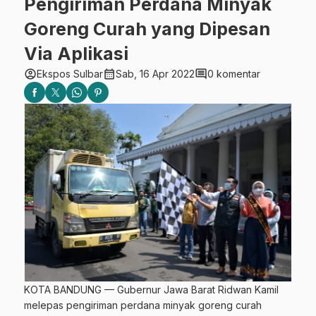
Pengiriman Perdana Minyak
Goreng Curah yang Dipesan
Via Aplikasi
account_circle
calendar_month
comment
Ekspos Sulbar
Sab, 16 Apr 2022
0 komentar
KOTA BANDUNG — Gubernur Jawa Barat Ridwan Kamil
melepas pengiriman perdana minyak goreng curah