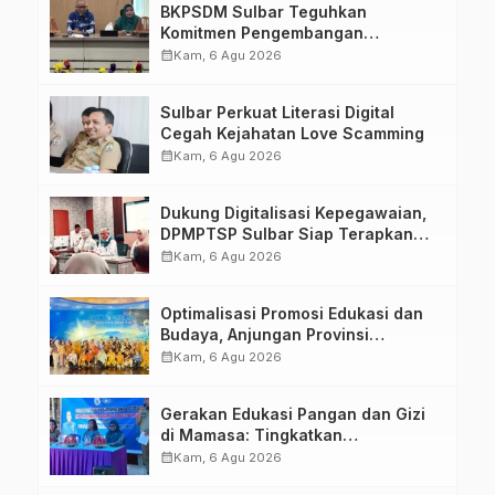
BKPSDM Sulbar Teguhkan
Komitmen Pengembangan
Kompetensi ASN melalui
calendar_month
Kam, 6 Agu 2026
Penandatanganan Perjanjian
Tugas Belajar 2026
Sulbar Perkuat Literasi Digital
Cegah Kejahatan Love Scamming
calendar_month
Kam, 6 Agu 2026
Dukung Digitalisasi Kepegawaian,
DPMPTSP Sulbar Siap Terapkan
Aplikasi FLEKSI ASN
calendar_month
Kam, 6 Agu 2026
Optimalisasi Promosi Edukasi dan
Budaya, Anjungan Provinsi
Sulawesi Barat Perkuat Kolaborasi
calendar_month
Kam, 6 Agu 2026
Strategis Bersama Sky World TMII
Gerakan Edukasi Pangan dan Gizi
di Mamasa: Tingkatkan
Pengetahuan dan Keterampilan
calendar_month
Kam, 6 Agu 2026
Keluarga dalam Pemenuhan Gizi