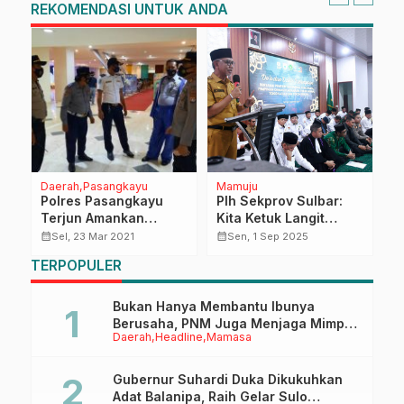
REKOMENDASI UNTUK ANDA
Daerah
Pasangkayu
Mamuju
H
Polres Pasangkayu
Plh Sekprov Sulbar:
P
Terjun Amankan
Kita Ketuk Langit
T
Pembukaan STQH ke
Melalui Doa untuk
A
calendar_month
calendar_month
calendar_month
Sel, 23 Mar 2021
Sen, 1 Sep 2025
IX
Wujudkan Sulbar yang
P
TERPOPULER
Aman dan Tentram
M
Bukan Hanya Membantu Ibunya
Berusaha, PNM Juga Menjaga Mimpi
Daerah
Headline
Mamasa
Anaknya Untuk Menggapai Cita-Cita
Gubernur Suhardi Duka Dikukuhkan
Adat Balanipa, Raih Gelar Sulo