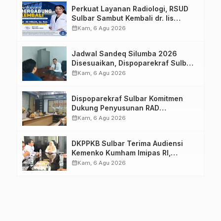
Perkuat Layanan Radiologi, RSUD
Sulbar Sambut Kembali dr. Iis
Imelda, Sp.Rad
calendar_month
Kam, 6 Agu 2026
Jadwal Sandeq Silumba 2026
Disesuaikan, Dispoparekraf Sulbar
Pastikan Persiapan Tetap
calendar_month
Kam, 6 Agu 2026
Dimatangkan
Dispoparekraf Sulbar Komitmen
Dukung Penyusunan RAD
TPB/SDGs Sulawesi Barat
calendar_month
Kam, 6 Agu 2026
DKPPKB Sulbar Terima Audiensi
Kemenko Kumham Imipas RI,
Perkuat Pelayanan Kesehatan bagi
calendar_month
Kam, 6 Agu 2026
Kelompok Rentan