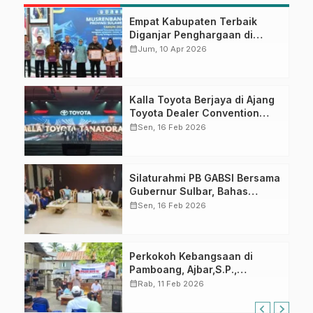
Empat Kabupaten Terbaik
Diganjar Penghargaan di
Musrenbang Sulbar 2027
calendar_month
Jum, 10 Apr 2026
Kalla Toyota Berjaya di Ajang
Toyota Dealer Convention
2026
calendar_month
Sen, 16 Feb 2026
Silaturahmi PB GABSI Bersama
Gubernur Sulbar, Bahas
Persiapan Kejurnas Bridge ke-
calendar_month
Sen, 16 Feb 2026
60 dan Kongres GABSI XXVII
Tahun 2026
Perkokoh Kebangsaan di
Pamboang, Ajbar,S.P.,
Sosialisasi Empat Pilar di Desa
calendar_month
Rab, 11 Feb 2026
Bonde