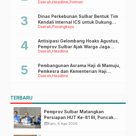
Daerah
Headline
Polman
Tappidena
Dinas Perkebunan Sulbar Bentuk Tim
Kendali Internal ICS untuk Dukung
Daerah
Pasangkayu
Sertifikasi ISPO Pekebun di
Pasangkayu
Antisipasi Gelombang Hoaks Agustus,
Pemprov Sulbar Ajak Warga Jaga
Daerah
Headline
Ruang Digital
Pembangunan Asrama Haji di Mamuju,
Pemkesra dan Kementerian Haji
Daerah
Headline
Sulbar Tinjau Lokasi
TERBARU
Pemprov Sulbar Matangkan
Persiapan HUT Ke-81 RI, Puncak
Upacara di Lapangan Ahmad
calendar_month
Kam, 6 Agu 2026
Kirang