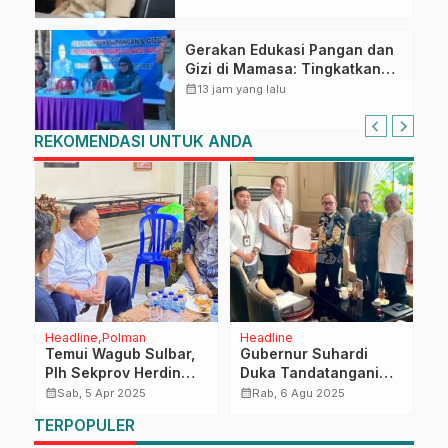
Gerakan Edukasi Pangan dan
Gizi di Mamasa: Tingkatkan
Pengetahuan dan
calendar_month
13 jam yang lalu
Keterampilan Keluarga dalam
Pemenuhan Gizi
REKOMENDASI UNTUK ANDA
Headline
Polman
Headline
M
Temui Wagub Sulbar,
Gubernur Suhardi
K
n
Plh Sekprov Herdin
Duka Tandatangani
G
Ismail Laporkan
BAST, Siap Jalankan
M
calendar_month
calendar_month
calendar_month
Sab, 5 Apr 2025
Rab, 6 Agu 2025
Beberapa Hal
Sekolah Rakyat
E
TERPOPULER
R