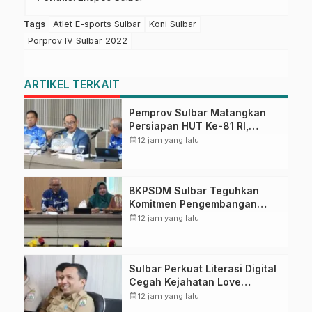
Tags
Atlet E-sports Sulbar
Koni Sulbar
Porprov IV Sulbar 2022
ARTIKEL TERKAIT
Pemprov Sulbar Matangkan
Persiapan HUT Ke-81 RI,
Puncak Upacara di Lapangan
calendar_month
12 jam yang lalu
Ahmad Kirang
BKPSDM Sulbar Teguhkan
Komitmen Pengembangan
Kompetensi ASN melalui
calendar_month
12 jam yang lalu
Penandatanganan Perjanjian
Tugas Belajar 2026
Sulbar Perkuat Literasi Digital
Cegah Kejahatan Love
Scamming
calendar_month
12 jam yang lalu