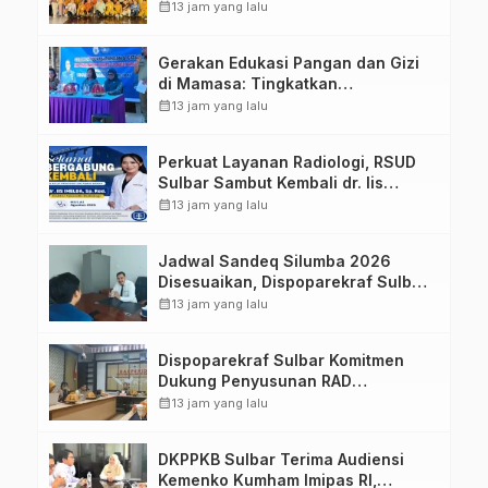
Sulawesi Barat Perkuat Kolaborasi
calendar_month
13 jam yang lalu
Strategis Bersama Sky World TMII
Gerakan Edukasi Pangan dan Gizi
di Mamasa: Tingkatkan
Pengetahuan dan Keterampilan
calendar_month
13 jam yang lalu
Keluarga dalam Pemenuhan Gizi
Perkuat Layanan Radiologi, RSUD
Sulbar Sambut Kembali dr. Iis
Imelda, Sp.Rad
calendar_month
13 jam yang lalu
Jadwal Sandeq Silumba 2026
Disesuaikan, Dispoparekraf Sulbar
Pastikan Persiapan Tetap
calendar_month
13 jam yang lalu
Dimatangkan
Dispoparekraf Sulbar Komitmen
Dukung Penyusunan RAD
TPB/SDGs Sulawesi Barat
calendar_month
13 jam yang lalu
DKPPKB Sulbar Terima Audiensi
Kemenko Kumham Imipas RI,