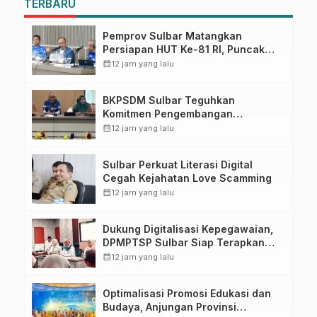
TERBARU
Pemprov Sulbar Matangkan
Persiapan HUT Ke-81 RI, Puncak
Upacara di Lapangan Ahmad
calendar_month
12 jam yang lalu
Kirang
BKPSDM Sulbar Teguhkan
Komitmen Pengembangan
Kompetensi ASN melalui
calendar_month
12 jam yang lalu
Penandatanganan Perjanjian
Tugas Belajar 2026
Sulbar Perkuat Literasi Digital
Cegah Kejahatan Love Scamming
calendar_month
12 jam yang lalu
Dukung Digitalisasi Kepegawaian,
DPMPTSP Sulbar Siap Terapkan
Aplikasi FLEKSI ASN
calendar_month
12 jam yang lalu
Optimalisasi Promosi Edukasi dan
Budaya, Anjungan Provinsi