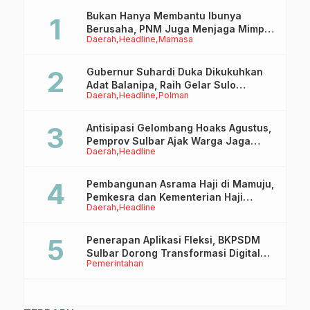
Bukan Hanya Membantu Ibunya
Berusaha, PNM Juga Menjaga Mimpi
Daerah
Headline
Mamasa
Anaknya Untuk Menggapai Cita-Cita
Gubernur Suhardi Duka Dikukuhkan
Adat Balanipa, Raih Gelar Sulo
Daerah
Headline
Polman
Tappidena
Antisipasi Gelombang Hoaks Agustus,
Pemprov Sulbar Ajak Warga Jaga
Daerah
Headline
Ruang Digital
Pembangunan Asrama Haji di Mamuju,
Pemkesra dan Kementerian Haji
Daerah
Headline
Sulbar Tinjau Lokasi
Penerapan Aplikasi Fleksi, BKPSDM
Sulbar Dorong Transformasi Digital
Pemerintahan
Sistem Kehadiran ASN