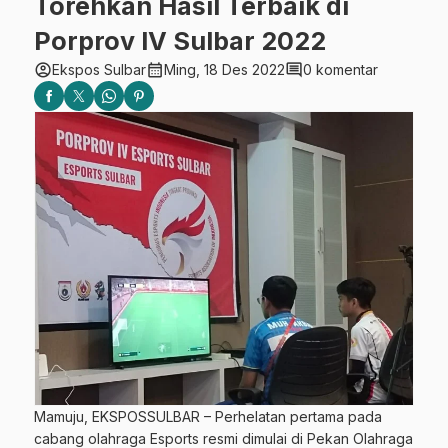
Torehkan Hasil Terbaik di
Porprov IV Sulbar 2022
account_circle
calendar_month
comment
Ekspos Sulbar
Ming, 18 Des 2022
0 komentar
Mamuju, EKSPOSSULBAR – Perhelatan pertama pada
cabang olahraga Esports resmi dimulai di Pekan Olahraga