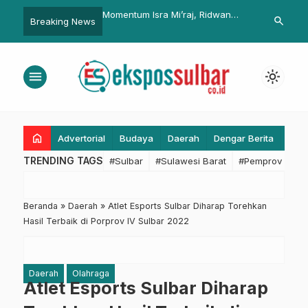
Isra Mi’raj, Ridwan
Ridwan Kamil Imbau Warga
Sulbar Jadi S
search
Breaking News
k Ulama Senantiasa
Gunakan Kebebasan Ini Dengan
Provinsi yang
usivitas di Jawa Barat
Tanggung Jawab
Transmigrasi,
Perhatian K
menu
light_mode
home
Advertorial
Budaya
Daerah
Dengar Berita
Eko
TRENDING TAGS
#Sulbar
#Sulawesi Barat
#Pemprov Sulba
Beranda
»
Daerah
»
Atlet Esports Sulbar Diharap Torehkan
Hasil Terbaik di Porprov IV Sulbar 2022
Daerah
Olahraga
Atlet Esports Sulbar Diharap