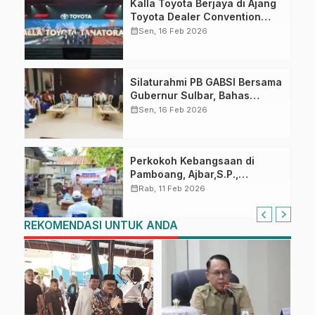
Kalla Toyota Berjaya di Ajang
Toyota Dealer Convention
2026
calendar_month
Sen, 16 Feb 2026
Silaturahmi PB GABSI Bersama
Gubernur Sulbar, Bahas
Persiapan Kejurnas Bridge ke-
calendar_month
Sen, 16 Feb 2026
60 dan Kongres GABSI XXVII
Tahun 2026
Perkokoh Kebangsaan di
Pamboang, Ajbar,S.P.,
Sosialisasi Empat Pilar di Desa
calendar_month
Rab, 11 Feb 2026
Bonde
REKOMENDASI UNTUK ANDA