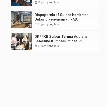
Pastikan Persiapan Tetap
calendar_month
18 jam yang lalu
Dimatangkan
Dispoparekraf Sulbar Komitmen
Dukung Penyusunan RAD
TPB/SDGs Sulawesi Barat
calendar_month
19 jam yang lalu
DKPPKB Sulbar Terima Audiensi
Kemenko Kumham Imipas RI,
Perkuat Pelayanan Kesehatan bagi
calendar_month
19 jam yang lalu
Kelompok Rentan