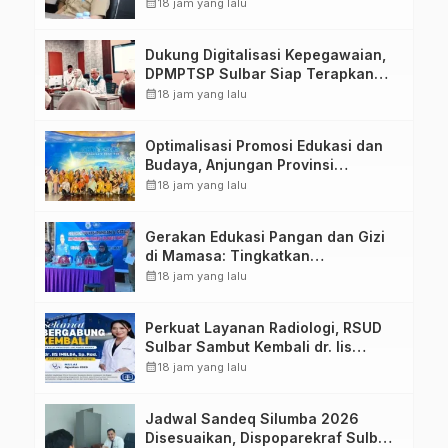
calendar_month
18 jam yang lalu
Dukung Digitalisasi Kepegawaian,
DPMPTSP Sulbar Siap Terapkan
Aplikasi FLEKSI ASN
calendar_month
18 jam yang lalu
Optimalisasi Promosi Edukasi dan
Budaya, Anjungan Provinsi
Sulawesi Barat Perkuat Kolaborasi
calendar_month
18 jam yang lalu
Strategis Bersama Sky World TMII
Gerakan Edukasi Pangan dan Gizi
di Mamasa: Tingkatkan
Pengetahuan dan Keterampilan
calendar_month
18 jam yang lalu
Keluarga dalam Pemenuhan Gizi
Perkuat Layanan Radiologi, RSUD
Sulbar Sambut Kembali dr. Iis
Imelda, Sp.Rad
calendar_month
18 jam yang lalu
Jadwal Sandeq Silumba 2026
Disesuaikan, Dispoparekraf Sulbar