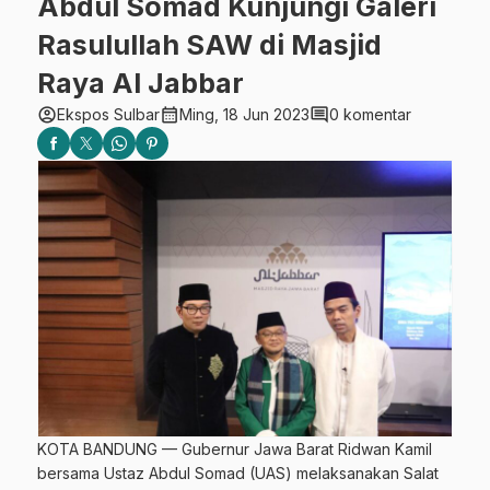
Abdul Somad Kunjungi Galeri
Rasulullah SAW di Masjid
Raya Al Jabbar
account_circle
calendar_month
comment
Ekspos Sulbar
Ming, 18 Jun 2023
0 komentar
KOTA BANDUNG — Gubernur Jawa Barat Ridwan Kamil
bersama Ustaz Abdul Somad (UAS) melaksanakan Salat