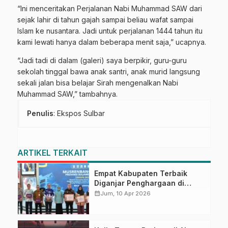
“Ini menceritakan Perjalanan Nabi Muhammad SAW dari
sejak lahir di tahun gajah sampai beliau wafat sampai
Islam ke nusantara. Jadi untuk perjalanan 1444 tahun itu
kami lewati hanya dalam beberapa menit saja,” ucapnya.
“Jadi tadi di dalam (galeri) saya berpikir, guru-guru
sekolah tinggal bawa anak santri, anak murid langsung
sekali jalan bisa belajar Sirah mengenalkan Nabi
Muhammad SAW,” tambahnya.
Penulis
: Ekspos Sulbar
ARTIKEL TERKAIT
Empat Kabupaten Terbaik
Diganjar Penghargaan di
Musrenbang Sulbar 2027
calendar_month
Jum, 10 Apr 2026