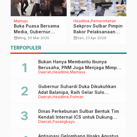
Mamuju
Headline
Pemerintahan
P
Buka Puasa Bersama
Sekprov Sulbar Pimpin
B
a
Media, Gubernur
Rakor Pelaksanaan
P
Sulbar Kutuk Kasus
Kegiatan Strategis
C
calendar_month
calendar_month
calendar_month
Ming, 30 Mar 2025
Sen, 27 Apr 2026
Teror ke Tempo: Pers
T
TERPOPULER
Tidak Boleh
V
Dibungkam
P
S
Bukan Hanya Membantu Ibunya
G
Berusaha, PNM Juga Menjaga Mimpi
Daerah
Headline
Mamasa
Anaknya Untuk Menggapai Cita-Cita
Gubernur Suhardi Duka Dikukuhkan
Adat Balanipa, Raih Gelar Sulo
Daerah
Headline
Polman
Tappidena
Dinas Perkebunan Sulbar Bentuk Tim
Kendali Internal ICS untuk Dukung
Daerah
Pasangkayu
Sertifikasi ISPO Pekebun di
Pasangkayu
Antisipasi Gelombang Hoaks Agustus,