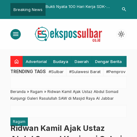
ukti Nyata 100 Hari Kerja SDK-
Bapperida Sulbar Kawal
Ridw
search
Breaking News
SM, Mamasa Rasakan
Pembahasan RTRW, Bahas
Satg
erubahan
Peluang Bisnis Sektor
Pada
Perkebunan Kelapa Sawit
menu
light_mode
home
Advertorial
Budaya
Daerah
Dengar Berita
Eko
TRENDING TAGS
#Sulbar
#Sulawesi Barat
#Pemprov Sulba
Beranda
»
Ragam
»
Ridwan Kamil Ajak Ustaz Abdul Somad
Kunjungi Galeri Rasulullah SAW di Masjid Raya Al Jabbar
Ragam
Ridwan Kamil Ajak Ustaz