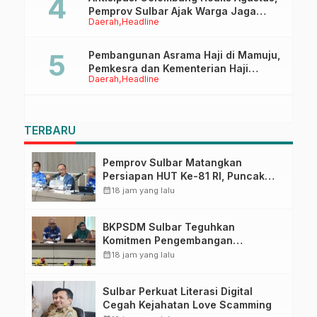
Pemprov Sulbar Ajak Warga Jaga
Daerah
Headline
Ruang Digital
Pembangunan Asrama Haji di Mamuju,
Pemkesra dan Kementerian Haji
Daerah
Headline
Sulbar Tinjau Lokasi
TERBARU
Pemprov Sulbar Matangkan
Persiapan HUT Ke-81 RI, Puncak
Upacara di Lapangan Ahmad
calendar_month
18 jam yang lalu
Kirang
BKPSDM Sulbar Teguhkan
Komitmen Pengembangan
Kompetensi ASN melalui
calendar_month
18 jam yang lalu
Penandatanganan Perjanjian
Tugas Belajar 2026
Sulbar Perkuat Literasi Digital
Cegah Kejahatan Love Scamming