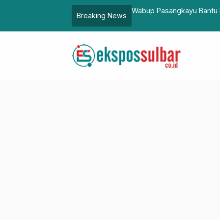
asjid di Tanjung Parappa
Kapolda Sulbar dan PMII P
Breaking News