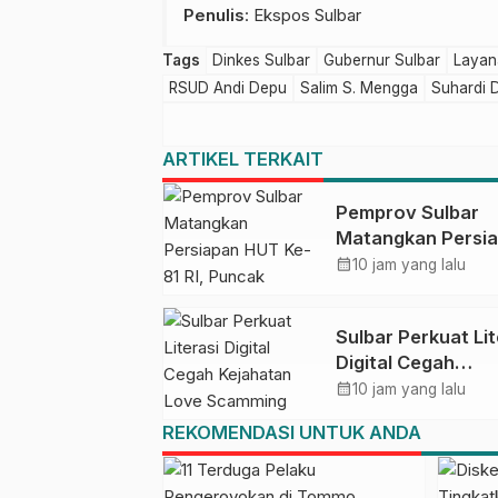
Penulis
: Ekspos Sulbar
Tags
Dinkes Sulbar
Gubernur Sulbar
Layana
RSUD Andi Depu
Salim S. Mengga
Suhardi 
ARTIKEL TERKAIT
Pemprov Sulbar
Matangkan Persi
HUT Ke-81 RI, Pu
calendar_month
10 jam yang lalu
Upacara di Lapan
Ahmad Kirang
Sulbar Perkuat Lit
Digital Cegah
Kejahatan Love
calendar_month
10 jam yang lalu
Scamming
REKOMENDASI UNTUK ANDA