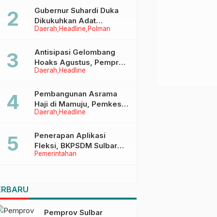
Menggapai Cita-Cita
Gubernur Suhardi Duka
Dikukuhkan Adat
Daerah
Headline
Polman
Balanipa, Raih Gelar Sulo
Tappidena
Antisipasi Gelombang
Hoaks Agustus, Pemprov
Daerah
Headline
Sulbar Ajak Warga Jaga
Ruang Digital
Pembangunan Asrama
Haji di Mamuju, Pemkesra
Daerah
Headline
dan Kementerian Haji
Sulbar Tinjau Lokasi
Penerapan Aplikasi
Fleksi, BKPSDM Sulbar
Pemerintahan
Dorong Transformasi
Digital Sistem Kehadiran
ASN
ERBARU
Pemprov Sulbar