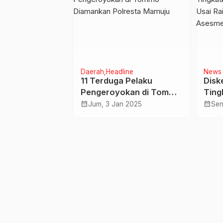
Daerah
Headline
News
ati, Plt
11 Terduga Pelaku
Disk
o Mamuju
Pengeroyokan di Tommo
Ting
ga Agar
Diamankan Polresta
Kese
calendar_month
calendar_month
u 2025
Jum, 3 Jan 2025
Sen
 Bendera
Mamuju
Skor
ih
Ases