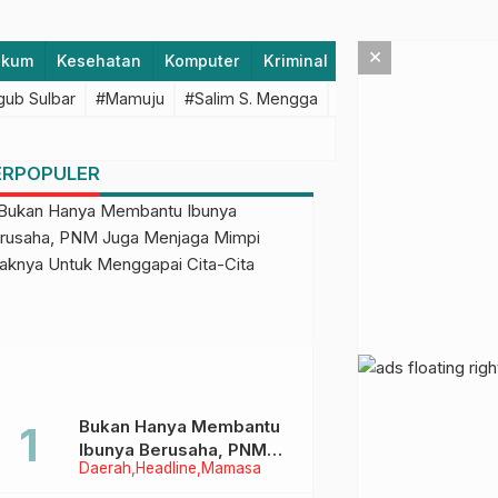
×
ukum
Kesehatan
Komputer
Kriminal
Lifestyle
Majen
ub Sulbar
#Mamuju
#Salim S. Mengga
#featured
#Polda S
ERPOPULER
Bukan Hanya Membantu
Ibunya Berusaha, PNM
Daerah
Headline
Mamasa
Juga Menjaga Mimpi
Anaknya Untuk