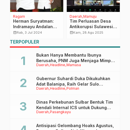
Ragam
Daerah
Mamuju
H
Herman Suryatman:
Tim Perluasan Desa
P
Indramayu Andalan
Antikorupsi Sulawesi
P
Jabar dalam
Barat Gelar Validasi
P
calendar_month
calendar_month
calendar_month
Rab, 3 Jul 2024
Kam, 28 Agu 2025
Ketahanan Pangan
Desa Antikorupsi
TERPOPULER
D
Batch 3
Bukan Hanya Membantu Ibunya
Berusaha, PNM Juga Menjaga Mimpi
Daerah
Headline
Mamasa
Anaknya Untuk Menggapai Cita-Cita
Gubernur Suhardi Duka Dikukuhkan
Adat Balanipa, Raih Gelar Sulo
Daerah
Headline
Polman
Tappidena
Dinas Perkebunan Sulbar Bentuk Tim
Kendali Internal ICS untuk Dukung
Daerah
Pasangkayu
Sertifikasi ISPO Pekebun di
Pasangkayu
Antisipasi Gelombang Hoaks Agustus,