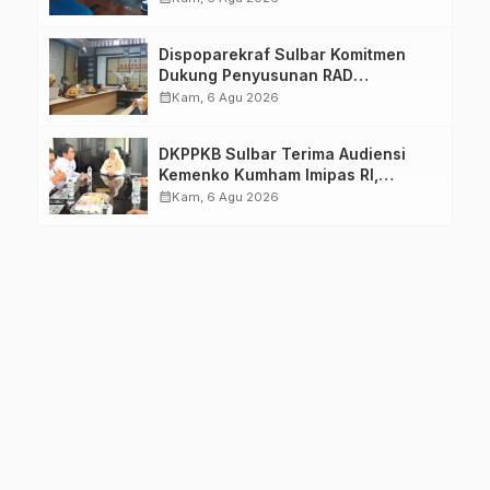
Dimatangkan
Dispoparekraf Sulbar Komitmen
Dukung Penyusunan RAD
TPB/SDGs Sulawesi Barat
calendar_month
Kam, 6 Agu 2026
DKPPKB Sulbar Terima Audiensi
Kemenko Kumham Imipas RI,
Perkuat Pelayanan Kesehatan bagi
calendar_month
Kam, 6 Agu 2026
Kelompok Rentan