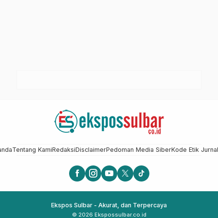
anda
Tentang Kami
Redaksi
Disclaimer
Pedoman Media Siber
Kode Etik Jurnal
Ekspos Sulbar - Akurat, dan Terpercaya
© 2026 Ekspossulbar.co.id