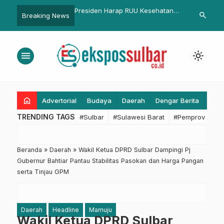
Harap RUU Kesehatan
Pembenahan Aspuri di Makassar
Gubernur Su
search
Breaking News
ormasi Pelayanan
Jadi Atensi Wakil Ketua DPRD
Alokasikan 
 di Indonesia
Pasangkayu
2025 dan Re
2026 untuk
menu
light_mode
home
Advertorial
Budaya
Daerah
Dengar Berita
Eko
TRENDING TAGS
#Sulbar
#Sulawesi Barat
#Pemprov Sulba
Beranda
»
Daerah
»
Wakil Ketua DPRD Sulbar Dampingi Pj
Gubernur Bahtiar Pantau Stabilitas Pasokan dan Harga Pangan
serta Tinjau GPM
Daerah
Headline
Mamuju
Wakil Ketua DPRD Sulbar