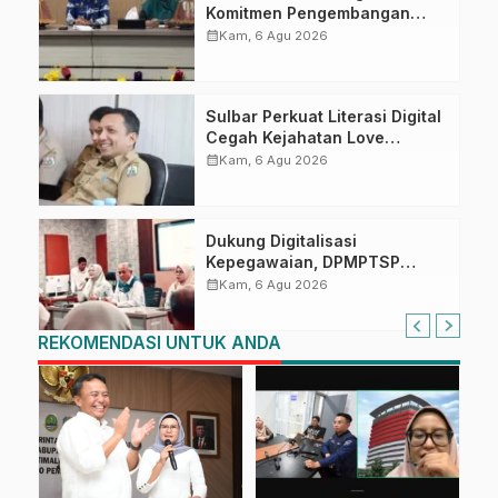
Komitmen Pengembangan
Kompetensi ASN melalui
calendar_month
Kam, 6 Agu 2026
Penandatanganan Perjanjian
Tugas Belajar 2026
Sulbar Perkuat Literasi Digital
Cegah Kejahatan Love
Scamming
calendar_month
Kam, 6 Agu 2026
Dukung Digitalisasi
Kepegawaian, DPMPTSP
Sulbar Siap Terapkan Aplikasi
calendar_month
Kam, 6 Agu 2026
FLEKSI ASN
REKOMENDASI UNTUK ANDA