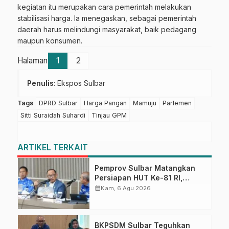
kegiatan itu merupakan cara pemerintah melakukan
stabilisasi harga. Ia menegaskan, sebagai pemerintah
daerah harus melindungi masyarakat, baik pedagang
maupun konsumen.
Halaman
1
2
Penulis
: Ekspos Sulbar
Tags
DPRD Sulbar
Harga Pangan
Mamuju
Parlemen
Sitti Suraidah Suhardi
Tinjau GPM
ARTIKEL TERKAIT
Pemprov Sulbar Matangkan
Persiapan HUT Ke-81 RI,
Puncak Upacara di Lapangan
calendar_month
Kam, 6 Agu 2026
Ahmad Kirang
BKPSDM Sulbar Teguhkan