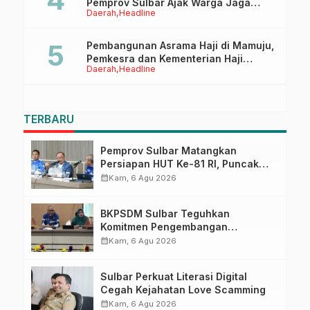
Pemprov Sulbar Ajak Warga Jaga
Daerah
Headline
Ruang Digital
Pembangunan Asrama Haji di Mamuju,
Pemkesra dan Kementerian Haji
Daerah
Headline
Sulbar Tinjau Lokasi
TERBARU
Pemprov Sulbar Matangkan
Persiapan HUT Ke-81 RI, Puncak
Upacara di Lapangan Ahmad
calendar_month
Kam, 6 Agu 2026
Kirang
BKPSDM Sulbar Teguhkan
Komitmen Pengembangan
Kompetensi ASN melalui
calendar_month
Kam, 6 Agu 2026
Penandatanganan Perjanjian
Tugas Belajar 2026
Sulbar Perkuat Literasi Digital
Cegah Kejahatan Love Scamming
calendar_month
Kam, 6 Agu 2026