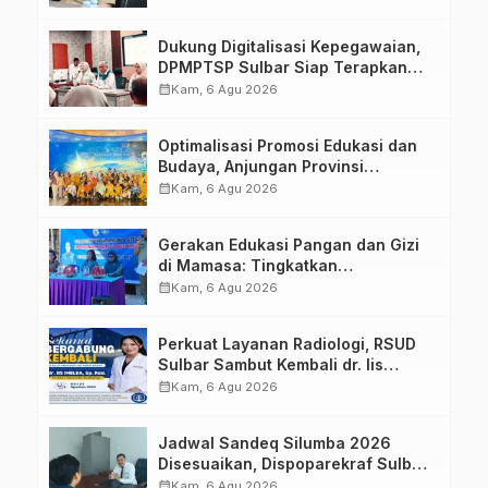
Dukung Digitalisasi Kepegawaian,
DPMPTSP Sulbar Siap Terapkan
Aplikasi FLEKSI ASN
calendar_month
Kam, 6 Agu 2026
Optimalisasi Promosi Edukasi dan
Budaya, Anjungan Provinsi
Sulawesi Barat Perkuat Kolaborasi
calendar_month
Kam, 6 Agu 2026
Strategis Bersama Sky World TMII
Gerakan Edukasi Pangan dan Gizi
di Mamasa: Tingkatkan
Pengetahuan dan Keterampilan
calendar_month
Kam, 6 Agu 2026
Keluarga dalam Pemenuhan Gizi
Perkuat Layanan Radiologi, RSUD
Sulbar Sambut Kembali dr. Iis
Imelda, Sp.Rad
calendar_month
Kam, 6 Agu 2026
Jadwal Sandeq Silumba 2026
Disesuaikan, Dispoparekraf Sulbar
Pastikan Persiapan Tetap
calendar_month
Kam, 6 Agu 2026