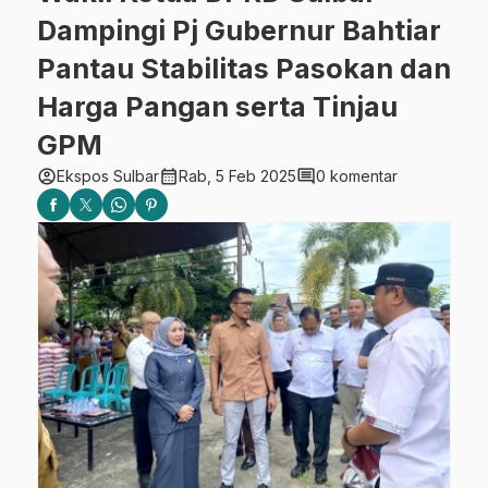
Dampingi Pj Gubernur Bahtiar
Pantau Stabilitas Pasokan dan
Harga Pangan serta Tinjau
GPM
account_circle
calendar_month
comment
Ekspos Sulbar
Rab, 5 Feb 2025
0 komentar