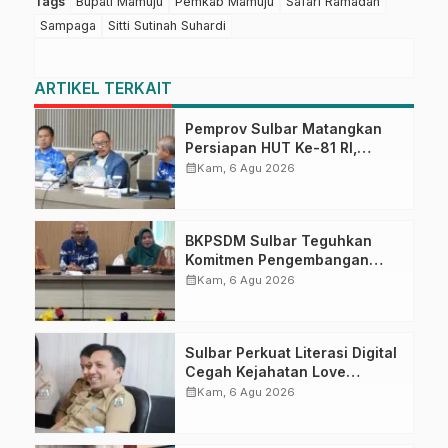
Tags
Bupati Mamuju
Pemkab Mamuju
Safari Ramadan
Sampaga
Sitti Sutinah Suhardi
ARTIKEL TERKAIT
Pemprov Sulbar Matangkan
Persiapan HUT Ke-81 RI,
Puncak Upacara di Lapangan
calendar_month
Kam, 6 Agu 2026
Ahmad Kirang
BKPSDM Sulbar Teguhkan
Komitmen Pengembangan
Kompetensi ASN melalui
calendar_month
Kam, 6 Agu 2026
Penandatanganan Perjanjian
Tugas Belajar 2026
Sulbar Perkuat Literasi Digital
Cegah Kejahatan Love
Scamming
calendar_month
Kam, 6 Agu 2026