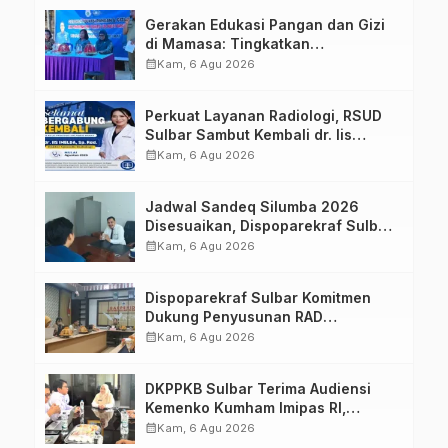
Gerakan Edukasi Pangan dan Gizi
di Mamasa: Tingkatkan
Pengetahuan dan Keterampilan
calendar_month
Kam, 6 Agu 2026
Keluarga dalam Pemenuhan Gizi
Perkuat Layanan Radiologi, RSUD
Sulbar Sambut Kembali dr. Iis
Imelda, Sp.Rad
calendar_month
Kam, 6 Agu 2026
Jadwal Sandeq Silumba 2026
Disesuaikan, Dispoparekraf Sulbar
Pastikan Persiapan Tetap
calendar_month
Kam, 6 Agu 2026
Dimatangkan
Dispoparekraf Sulbar Komitmen
Dukung Penyusunan RAD
TPB/SDGs Sulawesi Barat
calendar_month
Kam, 6 Agu 2026
DKPPKB Sulbar Terima Audiensi
Kemenko Kumham Imipas RI,
Perkuat Pelayanan Kesehatan bagi
calendar_month
Kam, 6 Agu 2026
Kelompok Rentan