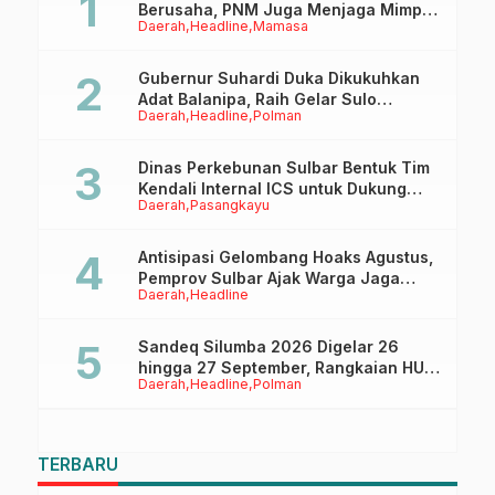
Berusaha, PNM Juga Menjaga Mimpi
Daerah
Headline
Mamasa
Anaknya Untuk Menggapai Cita-Cita
Gubernur Suhardi Duka Dikukuhkan
Adat Balanipa, Raih Gelar Sulo
Daerah
Headline
Polman
Tappidena
Dinas Perkebunan Sulbar Bentuk Tim
Kendali Internal ICS untuk Dukung
Daerah
Pasangkayu
Sertifikasi ISPO Pekebun di
Pasangkayu
Antisipasi Gelombang Hoaks Agustus,
Pemprov Sulbar Ajak Warga Jaga
Daerah
Headline
Ruang Digital
Sandeq Silumba 2026 Digelar 26
hingga 27 September, Rangkaian HUT
Daerah
Headline
Polman
Sulbar
TERBARU