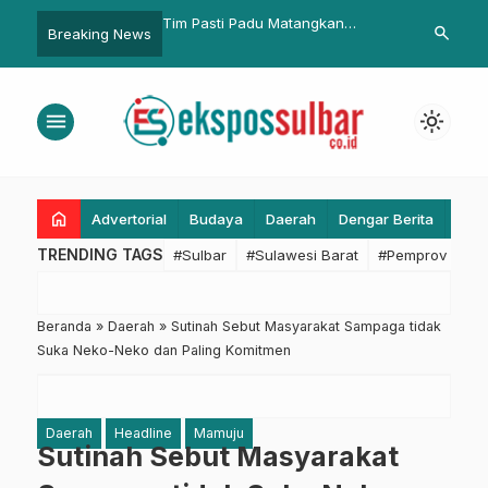
 Padu Matangkan
Maulid Nabi di Sapota, Suhardi
‘KPU Goes to 
search
Breaking News
…
 Peluncuran Pos
Duka Ingatkan Guru Wujudkan
Tujuanya
tunting di RSUD Mamuju
Pendidikan Tanpa Kekerasan
menu
light_mode
home
Advertorial
Budaya
Daerah
Dengar Berita
Eko
TRENDING TAGS
#Sulbar
#Sulawesi Barat
#Pemprov Sulba
Beranda
»
Daerah
»
Sutinah Sebut Masyarakat Sampaga tidak
Suka Neko-Neko dan Paling Komitmen
Daerah
Headline
Mamuju
Sutinah Sebut Masyarakat