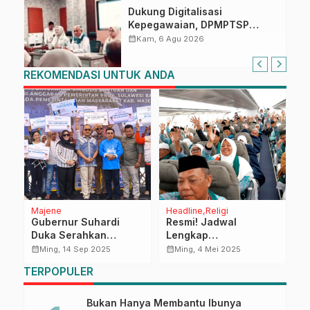
Dukung Digitalisasi
Kepegawaian, DPMPTSP
Sulbar Siap Terapkan Aplikasi
calendar_month
Kam, 6 Agu 2026
FLEKSI ASN
REKOMENDASI UNTUK ANDA
Majene
Headline
Religi
P
Gubernur Suhardi
Resmi! Jadwal
W
Duka Serahkan
Lengkap
T
Bantuan Rp1,23 Miliar
Pemberangkatan Haji
A
calendar_month
calendar_month
calendar_month
Ming, 14 Sep 2025
Ming, 4 Mei 2025
untuk Jaminan
2025 Polewali Mandar
A
TERPOPULER
Kesehatan 3.644 Jiwa
Ditetapkan
d
di Majene
M
C
Bukan Hanya Membantu Ibunya