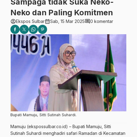
Sampaga tidak Suka Neko-
Neko dan Paling Komitmen
account_circle
calendar_month
comment
Ekspos Sulbar
Sab, 15 Mar 2025
0 komentar
Bupati Mamuju, Sitti Sutinah Suhardi.
Mamuju (ekspossulbar.co.id) – Bupati Mamuju, Sitti
Sutinah Suhardi menghadiri safari Ramadan di Kecamatan