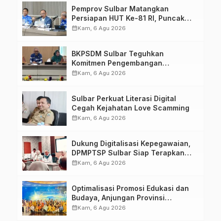
Pemprov Sulbar Matangkan
Persiapan HUT Ke-81 RI, Puncak
Upacara di Lapangan Ahmad
calendar_month
Kam, 6 Agu 2026
Kirang
BKPSDM Sulbar Teguhkan
Komitmen Pengembangan
Kompetensi ASN melalui
calendar_month
Kam, 6 Agu 2026
Penandatanganan Perjanjian
Tugas Belajar 2026
Sulbar Perkuat Literasi Digital
Cegah Kejahatan Love Scamming
calendar_month
Kam, 6 Agu 2026
Dukung Digitalisasi Kepegawaian,
DPMPTSP Sulbar Siap Terapkan
Aplikasi FLEKSI ASN
calendar_month
Kam, 6 Agu 2026
Optimalisasi Promosi Edukasi dan
Budaya, Anjungan Provinsi
Sulawesi Barat Perkuat Kolaborasi
calendar_month
Kam, 6 Agu 2026
Strategis Bersama Sky World TMII