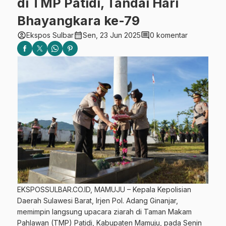
di TMP Patidi, Tandai Hari
Bhayangkara ke-79
account_circle
calendar_month
comment
Ekspos Sulbar
Sen, 23 Jun 2025
0 komentar
EKSPOSSULBAR.CO.ID, MAMUJU – Kepala Kepolisian
Daerah Sulawesi Barat, Irjen Pol. Adang Ginanjar,
memimpin langsung upacara ziarah di Taman Makam
Pahlawan (TMP) Patidi, Kabupaten Mamuju, pada Senin