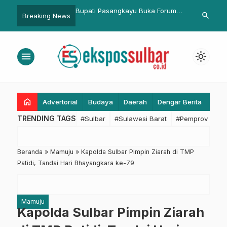
tariat DPRD
Bupati Pasangkayu Buka Forum
Visitasi KJSU di RSUD H
search
Breaking News
ar Dorong
OPD
Depu Polman, Upaya P
 Beretika
Layanan Penyakit Priori
menu
light_mode
home
Advertorial
Budaya
Daerah
Dengar Berita
Eko
TRENDING TAGS
#Sulbar
#Sulawesi Barat
#Pemprov Sulba
Beranda
»
Mamuju
»
Kapolda Sulbar Pimpin Ziarah di TMP
Patidi, Tandai Hari Bhayangkara ke-79
Mamuju
Kapolda Sulbar Pimpin Ziarah