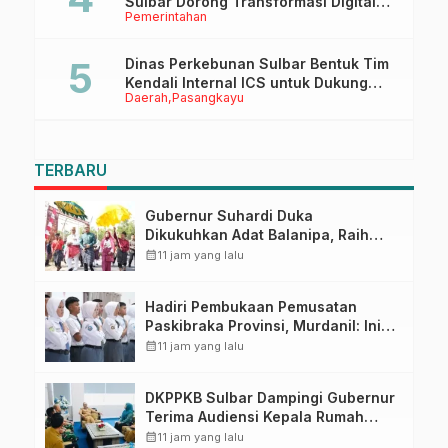
Sulbar Dorong Transformasi Digital
Pemerintahan
Sistem Kehadiran ASN
Dinas Perkebunan Sulbar Bentuk Tim
Kendali Internal ICS untuk Dukung
Daerah
Pasangkayu
Sertifikasi ISPO Pekebun di
Pasangkayu
TERBARU
Gubernur Suhardi Duka
Dikukuhkan Adat Balanipa, Raih
Gelar Sulo Tappidena
calendar_month
11 jam yang lalu
Hadiri Pembukaan Pemusatan
Paskibraka Provinsi, Murdanil: Ini
Membentuk Karakter Hingga
calendar_month
11 jam yang lalu
Kedisiplinannya
DKPPKB Sulbar Dampingi Gubernur
Terima Audiensi Kepala Rumah
Sakit TK. III Punggawa Malolo
calendar_month
11 jam yang lalu