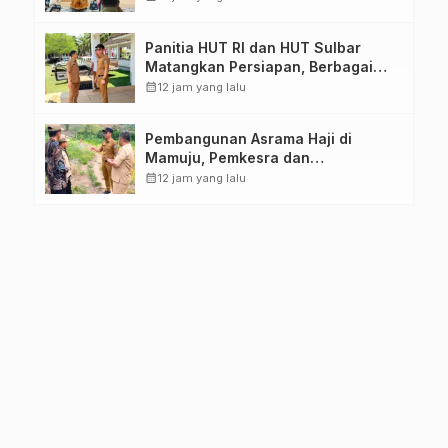
Sulawesi Barat
Panitia HUT RI dan HUT Sulbar
Matangkan Persiapan, Berbagai
Lomba Akan Dilaksanakan Pemprov
calendar_month
12 jam yang lalu
Sulbar
Pembangunan Asrama Haji di
Mamuju, Pemkesra dan
Kementerian Haji Sulbar Tinjau
calendar_month
12 jam yang lalu
Lokasi