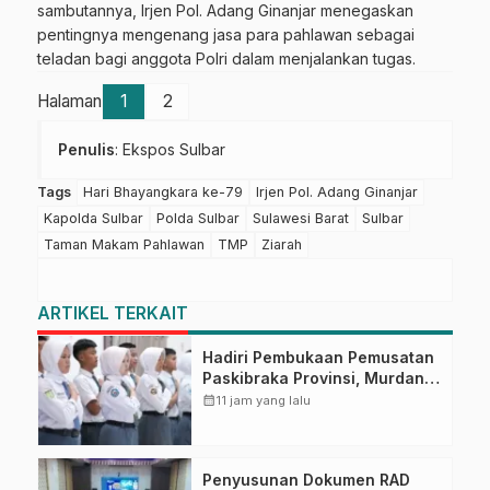
sambutannya, Irjen Pol. Adang Ginanjar menegaskan
pentingnya mengenang jasa para pahlawan sebagai
teladan bagi anggota Polri dalam menjalankan tugas.
Halaman
1
2
Penulis
: Ekspos Sulbar
Tags
Hari Bhayangkara ke-79
Irjen Pol. Adang Ginanjar
Kapolda Sulbar
Polda Sulbar
Sulawesi Barat
Sulbar
Taman Makam Pahlawan
TMP
Ziarah
ARTIKEL TERKAIT
Hadiri Pembukaan Pemusatan
Paskibraka Provinsi, Murdanil:
Ini Membentuk Karakter
calendar_month
11 jam yang lalu
Hingga Kedisiplinannya
Penyusunan Dokumen RAD