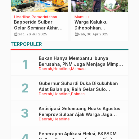
Headline
Pemerintahan
Mamuju
Na
Bapperida Sulbar
Warga Kalukku
P
ar
Gelar Seminar Akhir
Dihebohkan
d
RIPJPID, Tekankan
Penemuan Pria
P
calendar_month
calendar_month
calendar_month
Sab, 26 Jul 2025
Rab, 30 Apr 2025
Pentingnya
Gantung Diri di Kebun
M
TERPOPULER
Perencanaan Berbasis
S
Bukti
Bukan Hanya Membantu Ibunya
Berusaha, PNM Juga Menjaga Mimpi
Daerah
Headline
Mamasa
Anaknya Untuk Menggapai Cita-Cita
Gubernur Suhardi Duka Dikukuhkan
Adat Balanipa, Raih Gelar Sulo
Daerah
Headline
Polman
Tappidena
Antisipasi Gelombang Hoaks Agustus,
Pemprov Sulbar Ajak Warga Jaga
Daerah
Headline
Ruang Digital
Penerapan Aplikasi Fleksi, BKPSDM