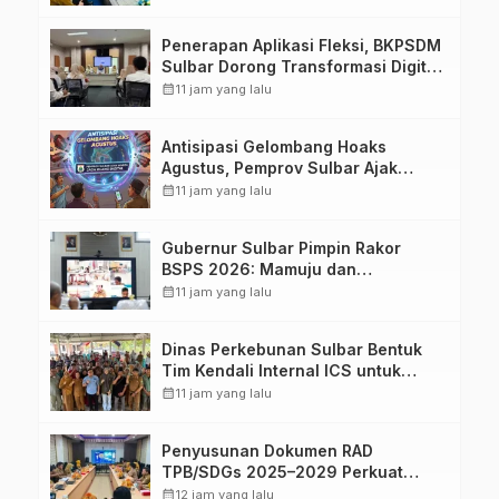
Penerapan Aplikasi Fleksi, BKPSDM
Sulbar Dorong Transformasi Digital
Sistem Kehadiran ASN
calendar_month
11 jam yang lalu
Antisipasi Gelombang Hoaks
Agustus, Pemprov Sulbar Ajak
Warga Jaga Ruang Digital
calendar_month
11 jam yang lalu
Gubernur Sulbar Pimpin Rakor
BSPS 2026: Mamuju dan
Pasangkayu Masih Nol Realisasi
calendar_month
11 jam yang lalu
dari Kuota 5.250 Unit
Dinas Perkebunan Sulbar Bentuk
Tim Kendali Internal ICS untuk
Dukung Sertifikasi ISPO Pekebun di
calendar_month
11 jam yang lalu
Pasangkayu
Penyusunan Dokumen RAD
TPB/SDGs 2025–2029 Perkuat
Arah Pembangunan Berkelanjutan
calendar_month
12 jam yang lalu