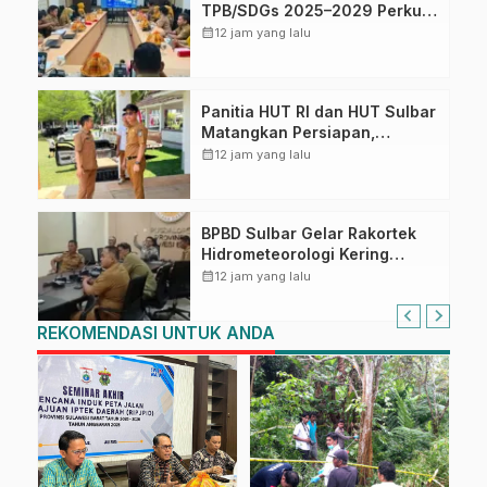
TPB/SDGs 2025–2029 Perkuat
Arah Pembangunan
calendar_month
12 jam yang lalu
Berkelanjutan Sulawesi Barat
Panitia HUT RI dan HUT Sulbar
Matangkan Persiapan,
Berbagai Lomba Akan
calendar_month
12 jam yang lalu
Dilaksanakan Pemprov Sulbar
BPBD Sulbar Gelar Rakortek
Hidrometeorologi Kering
2026, Perkuat Kesiapsiagaan
calendar_month
12 jam yang lalu
Daerah Hadapi Musim
Kemarau
REKOMENDASI UNTUK ANDA