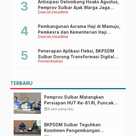
Antisipasi Gelombang Hoaks Agustus,
Pemprov Sulbar Ajak Warga Jaga
Daerah
Headline
Ruang Digital
Pembangunan Asrama Haji di Mamuju,
Pemkesra dan Kementerian Haji
Daerah
Headline
Sulbar Tinjau Lokasi
Penerapan Aplikasi Fleksi, BKPSDM
Sulbar Dorong Transformasi Digital
Pemerintahan
Sistem Kehadiran ASN
TERBARU
Pemprov Sulbar Matangkan
Persiapan HUT Ke-81 RI, Puncak
Upacara di Lapangan Ahmad
calendar_month
8 jam yang lalu
Kirang
BKPSDM Sulbar Teguhkan
Komitmen Pengembangan