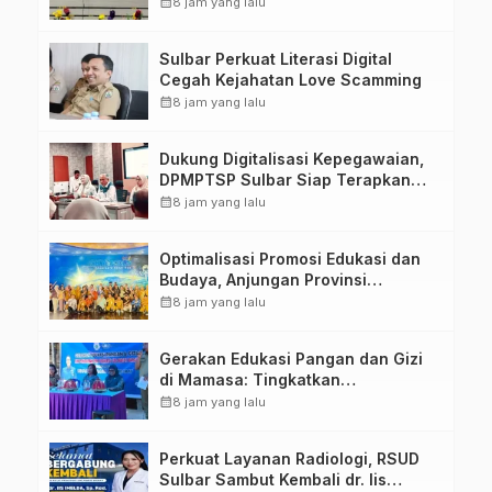
Kompetensi ASN melalui
calendar_month
8 jam yang lalu
Penandatanganan Perjanjian
Tugas Belajar 2026
Sulbar Perkuat Literasi Digital
Cegah Kejahatan Love Scamming
calendar_month
8 jam yang lalu
Dukung Digitalisasi Kepegawaian,
DPMPTSP Sulbar Siap Terapkan
Aplikasi FLEKSI ASN
calendar_month
8 jam yang lalu
Optimalisasi Promosi Edukasi dan
Budaya, Anjungan Provinsi
Sulawesi Barat Perkuat Kolaborasi
calendar_month
8 jam yang lalu
Strategis Bersama Sky World TMII
Gerakan Edukasi Pangan dan Gizi
di Mamasa: Tingkatkan
Pengetahuan dan Keterampilan
calendar_month
8 jam yang lalu
Keluarga dalam Pemenuhan Gizi
Perkuat Layanan Radiologi, RSUD
Sulbar Sambut Kembali dr. Iis