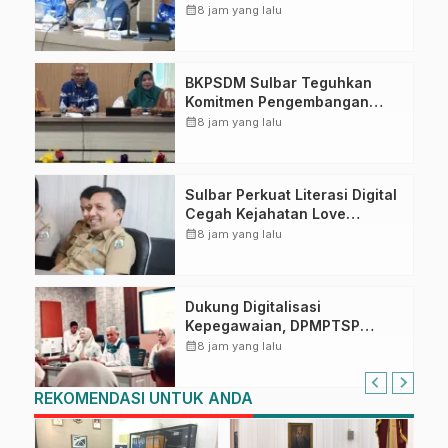
Puncak Upacara di Lapangan
calendar_month
8 jam yang lalu
Ahmad Kirang
BKPSDM Sulbar Teguhkan
Komitmen Pengembangan
Kompetensi ASN melalui
calendar_month
8 jam yang lalu
Penandatanganan Perjanjian
Tugas Belajar 2026
Sulbar Perkuat Literasi Digital
Cegah Kejahatan Love
Scamming
calendar_month
8 jam yang lalu
Dukung Digitalisasi
Kepegawaian, DPMPTSP
Sulbar Siap Terapkan Aplikasi
calendar_month
8 jam yang lalu
FLEKSI ASN
REKOMENDASI UNTUK ANDA