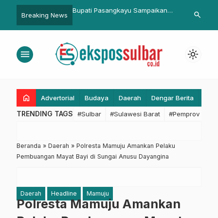
 Pasangkayu Sampaikan
BKDD Pasangkayu Sudah Terima
UPTD PSD
search
Breaking News
si Presiden ke OPD
383 Data Honorer
Irigasi Bu
Petani Me
menu
light_mode
home
Advertorial
Budaya
Daerah
Dengar Berita
Eko
TRENDING TAGS
#Sulbar
#Sulawesi Barat
#Pemprov Sulba
Beranda
»
Daerah
»
Polresta Mamuju Amankan Pelaku
Pembuangan Mayat Bayi di Sungai Anusu Dayangina
Daerah
Headline
Mamuju
Polresta Mamuju Amankan