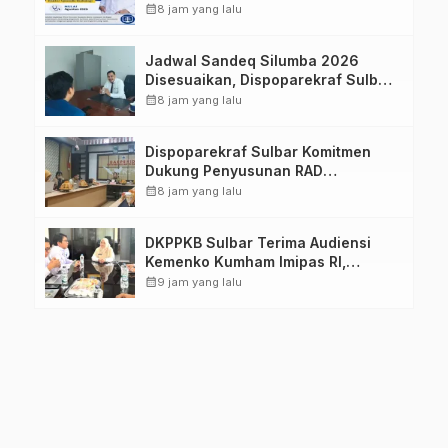
Imelda, Sp.Rad
calendar_month
8 jam yang lalu
Jadwal Sandeq Silumba 2026
Disesuaikan, Dispoparekraf Sulbar
Pastikan Persiapan Tetap
calendar_month
8 jam yang lalu
Dimatangkan
Dispoparekraf Sulbar Komitmen
Dukung Penyusunan RAD
TPB/SDGs Sulawesi Barat
calendar_month
8 jam yang lalu
DKPPKB Sulbar Terima Audiensi
Kemenko Kumham Imipas RI,
Perkuat Pelayanan Kesehatan bagi
calendar_month
9 jam yang lalu
Kelompok Rentan