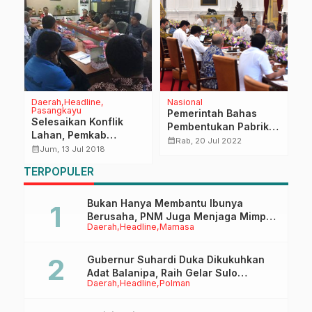
Daerah
Headline
Nasional
D
Pasangkayu
Pemerintah Bahas
P
Selesaikan Konflik
Pembentukan Pabrik
A
Lahan, Pemkab
CPO dan RPO Mini
B
calendar_month
calendar_month
Rab, 20 Jul 2022
Pasangkayu
calendar_month
Jum, 13 Jul 2018
Berbasis Koperasi
L
Kedepankan Persuasif
N
TERPOPULER
Bukan Hanya Membantu Ibunya
Berusaha, PNM Juga Menjaga Mimpi
Daerah
Headline
Mamasa
Anaknya Untuk Menggapai Cita-Cita
Gubernur Suhardi Duka Dikukuhkan
Adat Balanipa, Raih Gelar Sulo
Daerah
Headline
Polman
Tappidena