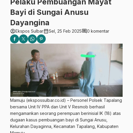
Pelaku Pembuangan Mayat
Bayi di Sungai Anusu
Dayangina
account_circle
calendar_month
comment
Ekspos Sulbar
Sel, 25 Feb 2025
0 komentar
Mamuju (ekspossulbar.co.id) – Personel Polsek Tapalang
bersama Unit IV PPA dan Unit V Resmob berhasil
mengamankan seorang perempuan berinisial IK (18) atas
dugaan kasus pembuangan bayi di Sungai Anusu,
Kelurahan Dayaginna, Kecamatan Tapalang, Kabupaten
Mamuju.