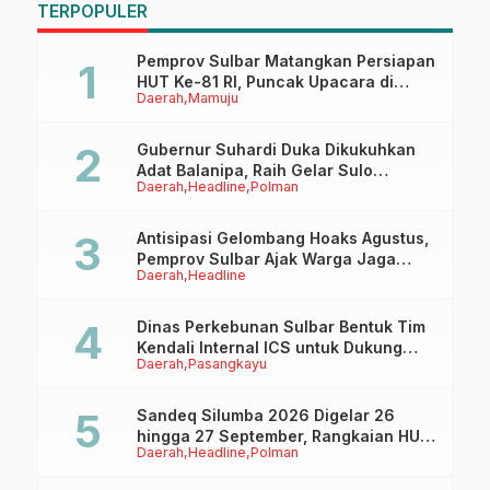
TERPOPULER
Gubernur Sulbar
D
P
Pemprov Sulbar Matangkan Persiapan
HUT Ke-81 RI, Puncak Upacara di
Daerah
Mamuju
Lapangan Ahmad Kirang
Gubernur Suhardi Duka Dikukuhkan
Adat Balanipa, Raih Gelar Sulo
Daerah
Headline
Polman
Tappidena
Antisipasi Gelombang Hoaks Agustus,
Pemprov Sulbar Ajak Warga Jaga
Daerah
Headline
Ruang Digital
Dinas Perkebunan Sulbar Bentuk Tim
Kendali Internal ICS untuk Dukung
Daerah
Pasangkayu
Sertifikasi ISPO Pekebun di
Pasangkayu
Sandeq Silumba 2026 Digelar 26
hingga 27 September, Rangkaian HUT
Daerah
Headline
Polman
Sulbar