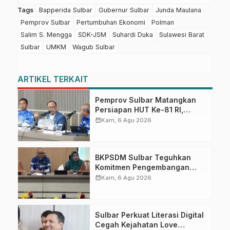
Tags
Bapperida Sulbar
Gubernur Sulbar
Junda Maulana
Pemprov Sulbar
Pertumbuhan Ekonomi
Polman
Salim S. Mengga
SDK-JSM
Suhardi Duka
Sulawesi Barat
Sulbar
UMKM
Wagub Sulbar
ARTIKEL TERKAIT
Pemprov Sulbar Matangkan
Persiapan HUT Ke-81 RI,
Puncak Upacara di Lapangan
calendar_month
Kam, 6 Agu 2026
Ahmad Kirang
BKPSDM Sulbar Teguhkan
Komitmen Pengembangan
Kompetensi ASN melalui
calendar_month
Kam, 6 Agu 2026
Penandatanganan Perjanjian
Tugas Belajar 2026
Sulbar Perkuat Literasi Digital
Cegah Kejahatan Love