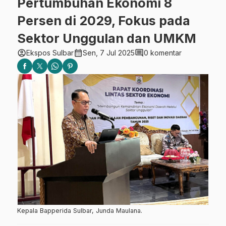
Pertumbuhan Ekonomi 8
Persen di 2029, Fokus pada
Sektor Unggulan dan UMKM
account_circle
calendar_month
comment
Ekspos Sulbar
Sen, 7 Jul 2025
0 komentar
Kepala Bapperida Sulbar, Junda Maulana.