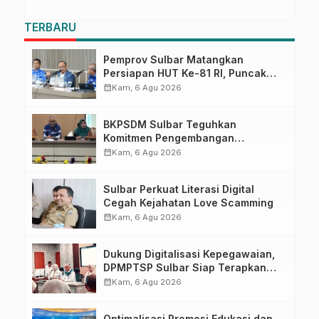
TERBARU
Pemprov Sulbar Matangkan
Persiapan HUT Ke-81 RI, Puncak
Upacara di Lapangan Ahmad
calendar_month
Kam, 6 Agu 2026
Kirang
BKPSDM Sulbar Teguhkan
Komitmen Pengembangan
Kompetensi ASN melalui
calendar_month
Kam, 6 Agu 2026
Penandatanganan Perjanjian
Tugas Belajar 2026
Sulbar Perkuat Literasi Digital
Cegah Kejahatan Love Scamming
calendar_month
Kam, 6 Agu 2026
Dukung Digitalisasi Kepegawaian,
DPMPTSP Sulbar Siap Terapkan
Aplikasi FLEKSI ASN
calendar_month
Kam, 6 Agu 2026
Optimalisasi Promosi Edukasi dan