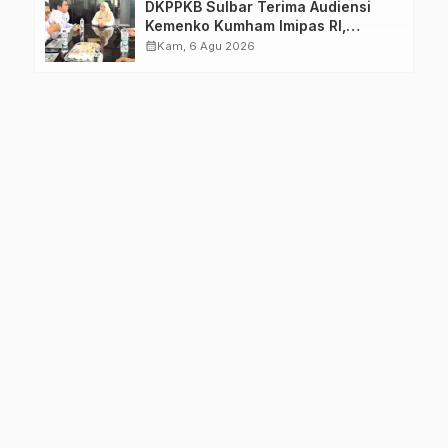
DKPPKB Sulbar Terima Audiensi
Kemenko Kumham Imipas RI,
Perkuat Pelayanan Kesehatan bagi
calendar_month
Kam, 6 Agu 2026
Kelompok Rentan