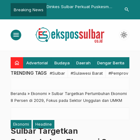
lbar Perkuat Puskesmas
Peringatan Maulid Nabi di Laliko,
Kabid Dokkes
search
Breaking News
cepatan Penanganan
Wagub Sulbar Tekankan
Paparkan Pro
i Tasokko Terus
Pentingnya Jaga Harmoni
Sekolah ke G
an
menu
light_mode
home
Advertorial
Budaya
Daerah
Dengar Berita
Eko
TRENDING TAGS
#Sulbar
#Sulawesi Barat
#Pemprov Sulba
Beranda
»
Ekonomi
»
Sulbar Targetkan Pertumbuhan Ekonomi
8 Persen di 2029, Fokus pada Sektor Unggulan dan UMKM
Ekonomi
Headline
Sulbar Targetkan