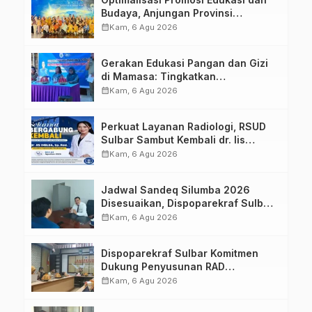
Budaya, Anjungan Provinsi
Sulawesi Barat Perkuat Kolaborasi
calendar_month
Kam, 6 Agu 2026
Strategis Bersama Sky World TMII
Gerakan Edukasi Pangan dan Gizi
di Mamasa: Tingkatkan
Pengetahuan dan Keterampilan
calendar_month
Kam, 6 Agu 2026
Keluarga dalam Pemenuhan Gizi
Perkuat Layanan Radiologi, RSUD
Sulbar Sambut Kembali dr. Iis
Imelda, Sp.Rad
calendar_month
Kam, 6 Agu 2026
Jadwal Sandeq Silumba 2026
Disesuaikan, Dispoparekraf Sulbar
Pastikan Persiapan Tetap
calendar_month
Kam, 6 Agu 2026
Dimatangkan
Dispoparekraf Sulbar Komitmen
Dukung Penyusunan RAD
TPB/SDGs Sulawesi Barat
calendar_month
Kam, 6 Agu 2026