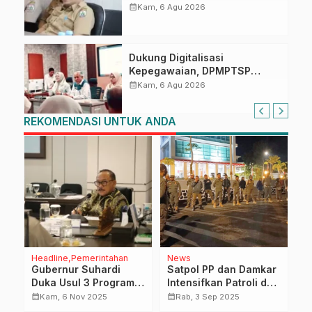
Scamming
calendar_month
Kam, 6 Agu 2026
Dukung Digitalisasi
Kepegawaian, DPMPTSP
Sulbar Siap Terapkan Aplikasi
calendar_month
Kam, 6 Agu 2026
FLEKSI ASN
REKOMENDASI UNTUK ANDA
Headline
Pemerintahan
News
H
i
Gubernur Suhardi
Satpol PP dan Damkar
P
Duka Usul 3 Program
Intensifkan Patroli dan
K
Strategis Perikanan di
Pengamanan di
R
calendar_month
calendar_month
calendar_month
Kam, 6 Nov 2025
Rab, 3 Sep 2025
Jakarta, Ini Rinciannya
Kawasan Perkantoran
M