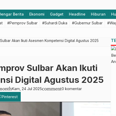
Dengar Berita
Ekonomi
Gadget
Headline
Hiburan
H
at
#Pemprov Sulbar
#Suhardi Duka
#Gubernur Sulbar
#Wag
T
Sulbar Akan Ikuti Asesmen Kompetensi Digital Agustus 2025
mprov Sulbar Akan Ikuti
si Digital Agustus 2025
month
comment
Kam, 24 Jul 2025
0 komentar
Pinterest