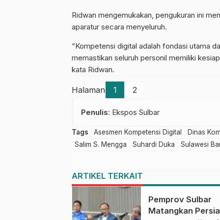
Ridwan mengemukakan, pengukuran ini menj
aparatur secara menyeluruh.
“Kompetensi digital adalah fondasi utama dal
memastikan seluruh personil memiliki kesia
kata Ridwan.
Halaman
1
2
Penulis
: Ekspos Sulbar
Tags
Asesmen Kompetensi Digital
Dinas Kom
Salim S. Mengga
Suhardi Duka
Sulawesi Ba
ARTIKEL TERKAIT
Pemprov Sulbar
Matangkan Persi