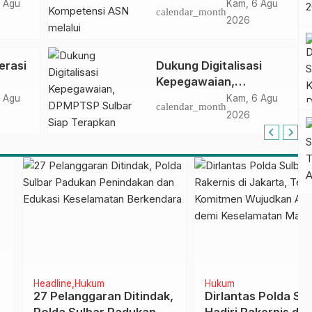
ncak
Pengembangan
 Agu
Kam, 6 Agu
calendar_month
gan
Kompetensi ASN
2026
melalui
Penandatanganan
erasi
Dukung Digitalisasi
Perjanjian Tugas
Kepegawaian,
Belajar 2026
DPMPTSP Sulbar Siap
 Agu
Kam, 6 Agu
calendar_month
Terapkan Aplikasi
2026
FLEKSI ASN
ine
Hukum
Hukum
elanggaran Ditindak,
Dirlantas Polda Sulbar