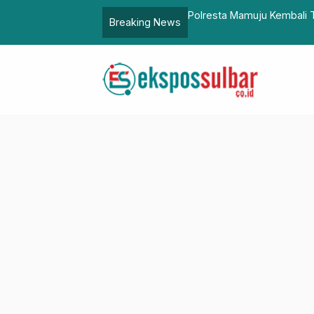
kap Seorang Pemasok dan Pengedar Narkoba
TMMD Rampungka
Breaking News