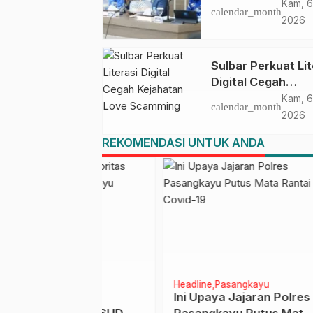
HUT Ke-81 RI, Pu
Kam, 6
calendar_month
Upacara di Lapan
2026
Ahmad Kirang
Sulbar Perkuat Lit
Digital Cegah
Kejahatan Love
Kam, 6
calendar_month
Scamming
2026
REKOMENDASI UNTUK ANDA
angkayu
Headline
Pasangkayu
Headl
 Prima,
Ini Upaya Jajaran Polres
27 P