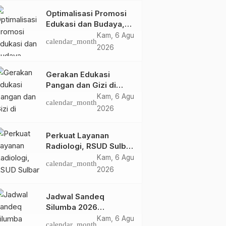
Optimalisasi Promosi
Edukasi dan Budaya,
Anjungan Provinsi
Kam, 6 Agu
calendar_month
Sulawesi Barat Perkuat
2026
Kolaborasi Strategis
Bersama Sky World
Gerakan Edukasi
TMII
Pangan dan Gizi di
Mamasa: Tingkatkan
Kam, 6 Agu
calendar_month
Pengetahuan dan
2026
Keterampilan Keluarga
dalam Pemenuhan Gizi
Perkuat Layanan
Radiologi, RSUD Sulbar
Sambut Kembali dr. Iis
Kam, 6 Agu
calendar_month
Imelda, Sp.Rad
2026
Jadwal Sandeq
Silumba 2026
Disesuaikan,
Kam, 6 Agu
calendar_month