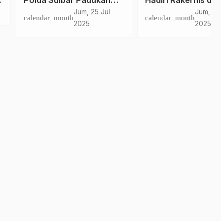
a Sulbar Padukan
Hadiri Rakernis di
ndakan dan Edukasi
Jakarta, Tegaskan
Jum, 25 Jul
Jum, 13 Jun
dar_month
calendar_month
lamatan Berkendara
Komitmen Wujudkan
2025
2025
Astacita demi
Keselamatan
Masyarakat