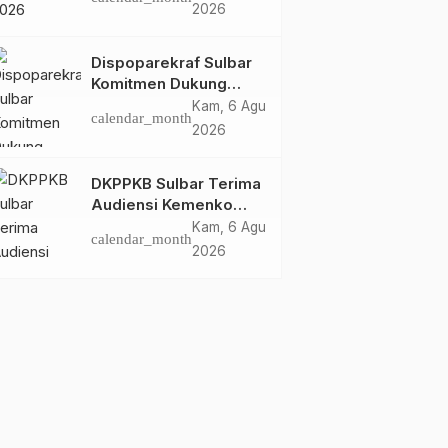
Dispoparekraf Sulbar
2026
Pastikan Persiapan
Tetap Dimatangkan
Dispoparekraf Sulbar
Komitmen Dukung
Penyusunan RAD
Kam, 6 Agu
calendar_month
TPB/SDGs Sulawesi
2026
Barat
DKPPKB Sulbar Terima
Audiensi Kemenko
Kumham Imipas RI,
Kam, 6 Agu
calendar_month
Perkuat Pelayanan
2026
Kesehatan bagi
Kelompok Rentan
Daerah
Headline
Headline
Optimalisasi Pelayanan
Kominfo Sulbar-