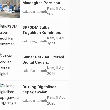
Matangkan Persiapan
HUT Ke-81 RI, Puncak
Kam, 6 Agu
calendar_month
Upacara di Lapangan
2026
Ahmad Kirang
BKPSDM Sulbar
Teguhkan Komitmen
Pengembangan
Kam, 6 Agu
calendar_month
Kompetensi ASN
2026
melalui
Penandatanganan
Sulbar Perkuat Literasi
Perjanjian Tugas
Digital Cegah
Belajar 2026
Kejahatan Love
Kam, 6 Agu
calendar_month
Scamming
2026
Dukung Digitalisasi
Kepegawaian,
DPMPTSP Sulbar Siap
Kam, 6 Agu
calendar_month
Terapkan Aplikasi
2026
FLEKSI ASN