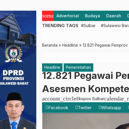
home
Advertorial
Budaya
Daerah
TRENDING TAGS
#Sulbar
#Sulawesi Bar
Beranda
»
Headline
»
12.821 Pegawai Pemprov 
Headline
Pemerintahan
12.821 Pegawai Pe
Asesmen Kompeten
account_circle
calendar_
Ekspos Sulbar
Facebook
Twitter
Whatsapp