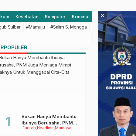
×
ukum
Kesehatan
Komputer
Kriminal
Lifestyle
Majen
ub Sulbar
#Mamuju
#Salim S. Mengga
#featured
#Polda S
ERPOPULER
Bukan Hanya Membantu
Ibunya Berusaha, PNM
Daerah
Headline
Mamasa
Juga Menjaga Mimpi
Anaknya Untuk