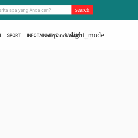
idwan Kamil: Progres IPAL Citarum Harum Hadirkan Manfaat Bagi Wi
search
andung Raya
light_mode
expand_more
I
SPORT
INFOTAINMENT
RAGAM