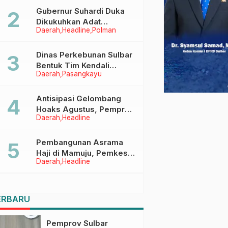
Menggapai Cita-Cita
Gubernur Suhardi Duka
Dikukuhkan Adat
Daerah
Headline
Polman
Balanipa, Raih Gelar Sulo
Tappidena
Dinas Perkebunan Sulbar
Bentuk Tim Kendali
Daerah
Pasangkayu
Internal ICS untuk Dukung
Sertifikasi ISPO Pekebun
di Pasangkayu
Antisipasi Gelombang
Hoaks Agustus, Pemprov
Daerah
Headline
Sulbar Ajak Warga Jaga
Ruang Digital
Pembangunan Asrama
Haji di Mamuju, Pemkesra
Daerah
Headline
dan Kementerian Haji
Sulbar Tinjau Lokasi
ERBARU
Pemprov Sulbar