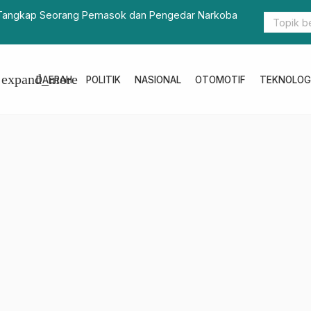
n Talud Perkuat Jalan
R
B
expand_more
DAERAH
POLITIK
NASIONAL
OTOMOTIF
TEKNOLOG