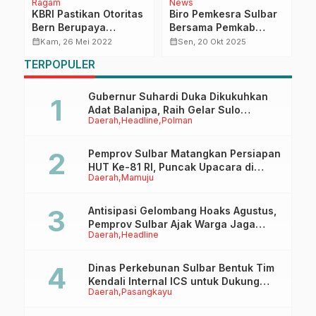
Ragam
News
D
an
KBRI Pastikan Otoritas
Biro Pemkesra Sulbar
D
Bern Berupaya
Bersama Pemkab
H
Maksimal
Mamuju Survei
K
calendar_month
calendar_month
calendar_month
Kam, 26 Mei 2022
Sen, 20 Okt 2025
Penamaan Rupabumi
TERPOPULER
Gubernur Suhardi Duka Dikukuhkan
Adat Balanipa, Raih Gelar Sulo
Daerah
Headline
Polman
Tappidena
Pemprov Sulbar Matangkan Persiapan
HUT Ke-81 RI, Puncak Upacara di
Daerah
Mamuju
Lapangan Ahmad Kirang
Antisipasi Gelombang Hoaks Agustus,
Pemprov Sulbar Ajak Warga Jaga
Daerah
Headline
Ruang Digital
Dinas Perkebunan Sulbar Bentuk Tim
Kendali Internal ICS untuk Dukung
Daerah
Pasangkayu
Sertifikasi ISPO Pekebun di
Pasangkayu