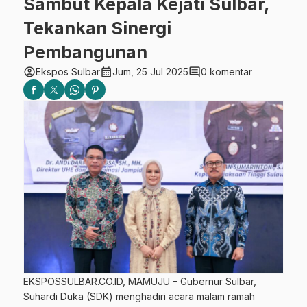
Sambut Kepala Kejati Sulbar,
Tekankan Sinergi
Pembangunan
account_circle
calendar_month
comment
Ekspos Sulbar
Jum, 25 Jul 2025
0 komentar
EKSPOSSULBAR.CO.ID, MAMUJU – Gubernur Sulbar,
Suhardi Duka (SDK) menghadiri acara malam ramah