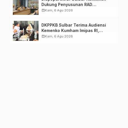
Dukung Penyusunan RAD
TPB/SDGs Sulawesi Barat
calendar_month
Kam, 6 Agu 2026
DKPPKB Sulbar Terima Audiensi
Kemenko Kumham Imipas RI,
Perkuat Pelayanan Kesehatan bagi
calendar_month
Kam, 6 Agu 2026
Kelompok Rentan