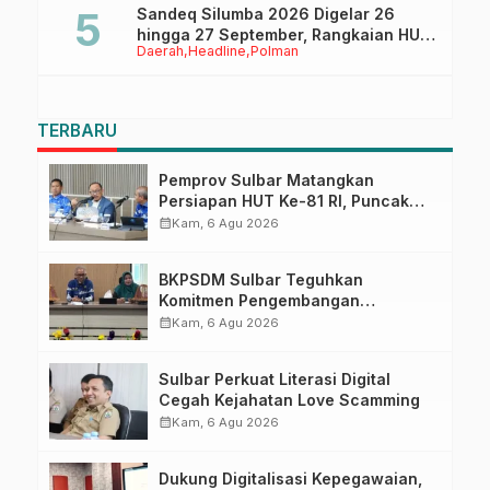
Sandeq Silumba 2026 Digelar 26
hingga 27 September, Rangkaian HUT
Daerah
Headline
Polman
Sulbar
TERBARU
Pemprov Sulbar Matangkan
Persiapan HUT Ke-81 RI, Puncak
Upacara di Lapangan Ahmad
calendar_month
Kam, 6 Agu 2026
Kirang
BKPSDM Sulbar Teguhkan
Komitmen Pengembangan
Kompetensi ASN melalui
calendar_month
Kam, 6 Agu 2026
Penandatanganan Perjanjian
Tugas Belajar 2026
Sulbar Perkuat Literasi Digital
Cegah Kejahatan Love Scamming
calendar_month
Kam, 6 Agu 2026
Dukung Digitalisasi Kepegawaian,