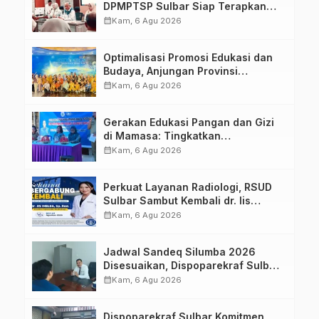
DPMPTSP Sulbar Siap Terapkan
Aplikasi FLEKSI ASN
calendar_month
Kam, 6 Agu 2026
Optimalisasi Promosi Edukasi dan
Budaya, Anjungan Provinsi
Sulawesi Barat Perkuat Kolaborasi
calendar_month
Kam, 6 Agu 2026
Strategis Bersama Sky World TMII
Gerakan Edukasi Pangan dan Gizi
di Mamasa: Tingkatkan
Pengetahuan dan Keterampilan
calendar_month
Kam, 6 Agu 2026
Keluarga dalam Pemenuhan Gizi
Perkuat Layanan Radiologi, RSUD
Sulbar Sambut Kembali dr. Iis
Imelda, Sp.Rad
calendar_month
Kam, 6 Agu 2026
Jadwal Sandeq Silumba 2026
Disesuaikan, Dispoparekraf Sulbar
Pastikan Persiapan Tetap
calendar_month
Kam, 6 Agu 2026
Dimatangkan
Dispoparekraf Sulbar Komitmen