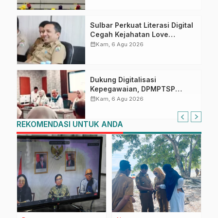
Tugas Belajar 2026
Sulbar Perkuat Literasi Digital
Cegah Kejahatan Love
Scamming
calendar_month
Kam, 6 Agu 2026
Dukung Digitalisasi
Kepegawaian, DPMPTSP
Sulbar Siap Terapkan Aplikasi
calendar_month
Kam, 6 Agu 2026
FLEKSI ASN
REKOMENDASI UNTUK ANDA