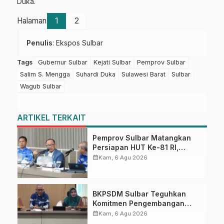
Duka.
Halaman
1
2
Penulis
: Ekspos Sulbar
Tags
Gubernur Sulbar
Kejati Sulbar
Pemprov Sulbar
Salim S. Mengga
Suhardi Duka
Sulawesi Barat
Sulbar
Wagub Sulbar
ARTIKEL TERKAIT
Pemprov Sulbar Matangkan
Persiapan HUT Ke-81 RI,
Puncak Upacara di Lapangan
calendar_month
Kam, 6 Agu 2026
Ahmad Kirang
BKPSDM Sulbar Teguhkan
Komitmen Pengembangan
Kompetensi ASN melalui
calendar_month
Kam, 6 Agu 2026
Penandatanganan Perjanjian