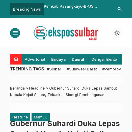
asangkayu-BPJS
Pengembangan Kawasan Rebana
RSUD Pasang
search
Breaking News
…
 Bahas Perpanjangan
Disertai Penguatan Sumber Daya
BLUD
Manusia
menu
light_mode
home
Advertorial
Budaya
Daerah
Dengar Berita
Eko
TRENDING TAGS
#Sulbar
#Sulawesi Barat
#Pemprov Sulba
Beranda
»
Headline
»
Gubernur Suhardi Duka Lepas Sambut
Kepala Kejati Sulbar, Tekankan Sinergi Pembangunan
Headline
Mamuju
Gubernur Suhardi Duka Lepas