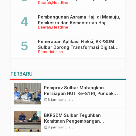
Daerah
Headline
Ruang Digital
Pembangunan Asrama Haji di Mamuju,
Pemkesra dan Kementerian Haji
Daerah
Headline
Sulbar Tinjau Lokasi
Penerapan Aplikasi Fleksi, BKPSDM
Sulbar Dorong Transformasi Digital
Pemerintahan
Sistem Kehadiran ASN
TERBARU
Pemprov Sulbar Matangkan
Persiapan HUT Ke-81 RI, Puncak
Upacara di Lapangan Ahmad
calendar_month
8 jam yang lalu
Kirang
BKPSDM Sulbar Teguhkan
Komitmen Pengembangan
Kompetensi ASN melalui
calendar_month
8 jam yang lalu
Penandatanganan Perjanjian