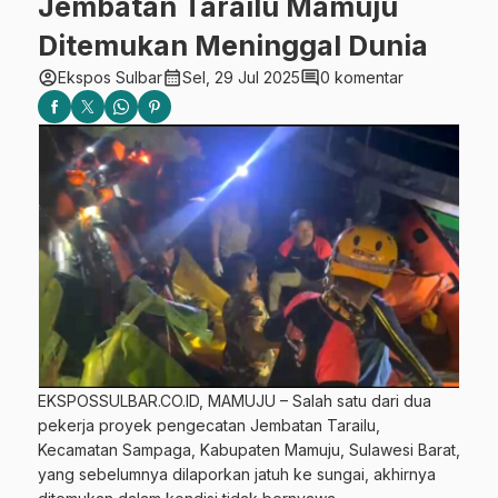
Jembatan Tarailu Mamuju
Ditemukan Meninggal Dunia
account_circle
calendar_month
comment
Ekspos Sulbar
Sel, 29 Jul 2025
0 komentar
EKSPOSSULBAR.CO.ID, MAMUJU – Salah satu dari dua
pekerja proyek pengecatan Jembatan Tarailu,
Kecamatan Sampaga, Kabupaten Mamuju, Sulawesi Barat,
yang sebelumnya dilaporkan jatuh ke sungai, akhirnya