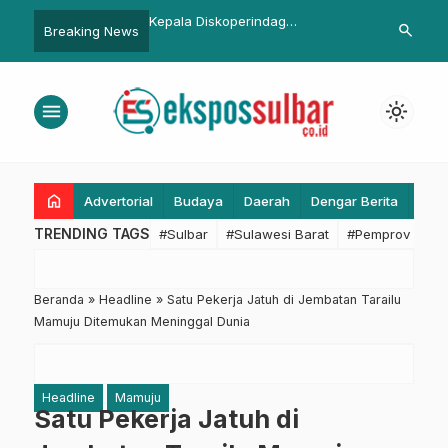
ulbar Terima
Kepala Diskoperindag
Geger, Buay
search
Breaking News
LSP Lemdiklat Polri,
Pasangkayu Berganti
Kepemukima
nergi untuk SDM Polri
l
menu
light_mode
home
Advertorial
Budaya
Daerah
Dengar Berita
Eko
TRENDING TAGS
#Sulbar
#Sulawesi Barat
#Pemprov Sulba
Beranda
»
Headline
»
Satu Pekerja Jatuh di Jembatan Tarailu
Mamuju Ditemukan Meninggal Dunia
Headline
Mamuju
Satu Pekerja Jatuh di