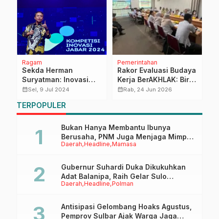
Ragam
Pemerintahan
R
a
Sekda Herman
Rakor Evaluasi Budaya
2
t
Suryatman: Inovasi
Kerja BerAKHLAK: Biro
d
Harus Berkontribusi
Organisasi Setda
B
calendar_month
calendar_month
calendar_month
Sel, 9 Jul 2024
Rab, 24 Jun 2026
m
pada Kemandirian
Sulbar Tetapkan Batas
U
TERPOPULER
Masyarakat
Pengumpulan Bukti
d
Kinerja hingga 7
Agustus 2026
Bukan Hanya Membantu Ibunya
Berusaha, PNM Juga Menjaga Mimpi
Daerah
Headline
Mamasa
Anaknya Untuk Menggapai Cita-Cita
Gubernur Suhardi Duka Dikukuhkan
Adat Balanipa, Raih Gelar Sulo
Daerah
Headline
Polman
Tappidena
Antisipasi Gelombang Hoaks Agustus,
Pemprov Sulbar Ajak Warga Jaga