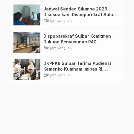
Jadwal Sandeq Silumba 2026
Disesuaikan, Dispoparekraf Sulbar
Pastikan Persiapan Tetap
calendar_month
8 jam yang lalu
Dimatangkan
Dispoparekraf Sulbar Komitmen
Dukung Penyusunan RAD
TPB/SDGs Sulawesi Barat
calendar_month
8 jam yang lalu
DKPPKB Sulbar Terima Audiensi
Kemenko Kumham Imipas RI,
Perkuat Pelayanan Kesehatan bagi
calendar_month
8 jam yang lalu
Kelompok Rentan