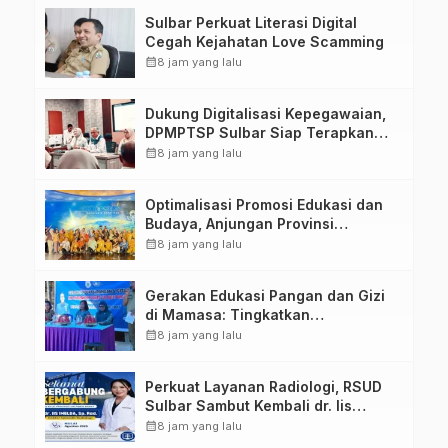
Tugas Belajar 2026
Sulbar Perkuat Literasi Digital
Cegah Kejahatan Love Scamming
calendar_month
8 jam yang lalu
Dukung Digitalisasi Kepegawaian,
DPMPTSP Sulbar Siap Terapkan
Aplikasi FLEKSI ASN
calendar_month
8 jam yang lalu
Optimalisasi Promosi Edukasi dan
Budaya, Anjungan Provinsi
Sulawesi Barat Perkuat Kolaborasi
calendar_month
8 jam yang lalu
Strategis Bersama Sky World TMII
Gerakan Edukasi Pangan dan Gizi
di Mamasa: Tingkatkan
Pengetahuan dan Keterampilan
calendar_month
8 jam yang lalu
Keluarga dalam Pemenuhan Gizi
Perkuat Layanan Radiologi, RSUD
Sulbar Sambut Kembali dr. Iis
Imelda, Sp.Rad
calendar_month
8 jam yang lalu