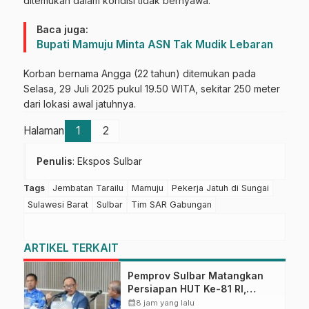
ditemukan dalam kondisi tidak bernyawa.
Baca juga:
Bupati Mamuju Minta ASN Tak Mudik Lebaran
Korban bernama Angga (22 tahun) ditemukan pada
Selasa, 29 Juli 2025 pukul 19.50 WITA, sekitar 250 meter
dari lokasi awal jatuhnya.
Halaman
1
2
Penulis
: Ekspos Sulbar
Tags
Jembatan Tarailu
Mamuju
Pekerja Jatuh di Sungai
Sulawesi Barat
Sulbar
Tim SAR Gabungan
ARTIKEL TERKAIT
Pemprov Sulbar Matangkan
Persiapan HUT Ke-81 RI,
Puncak Upacara di Lapangan
calendar_month
8 jam yang lalu