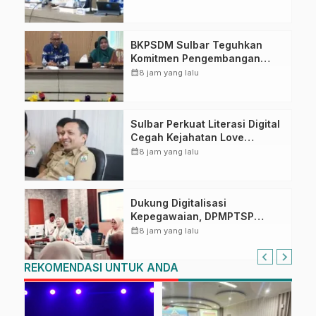
Ahmad Kirang
BKPSDM Sulbar Teguhkan
Komitmen Pengembangan
Kompetensi ASN melalui
calendar_month
8 jam yang lalu
Penandatanganan Perjanjian
Tugas Belajar 2026
Sulbar Perkuat Literasi Digital
Cegah Kejahatan Love
Scamming
calendar_month
8 jam yang lalu
Dukung Digitalisasi
Kepegawaian, DPMPTSP
Sulbar Siap Terapkan Aplikasi
calendar_month
8 jam yang lalu
FLEKSI ASN
REKOMENDASI UNTUK ANDA