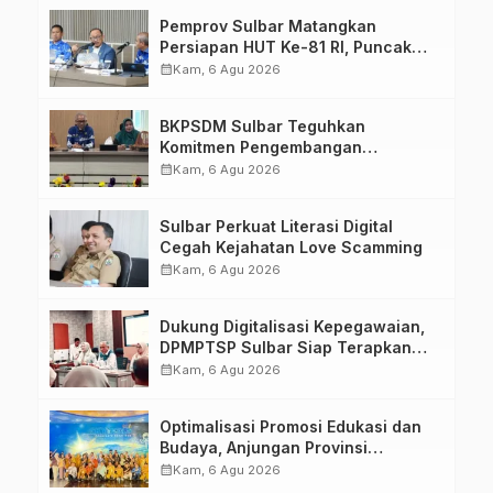
Pemprov Sulbar Matangkan
Persiapan HUT Ke-81 RI, Puncak
Upacara di Lapangan Ahmad
calendar_month
Kam, 6 Agu 2026
Kirang
BKPSDM Sulbar Teguhkan
Komitmen Pengembangan
Kompetensi ASN melalui
calendar_month
Kam, 6 Agu 2026
Penandatanganan Perjanjian
Tugas Belajar 2026
Sulbar Perkuat Literasi Digital
Cegah Kejahatan Love Scamming
calendar_month
Kam, 6 Agu 2026
Dukung Digitalisasi Kepegawaian,
DPMPTSP Sulbar Siap Terapkan
Aplikasi FLEKSI ASN
calendar_month
Kam, 6 Agu 2026
Optimalisasi Promosi Edukasi dan
Budaya, Anjungan Provinsi
Sulawesi Barat Perkuat Kolaborasi
calendar_month
Kam, 6 Agu 2026
Strategis Bersama Sky World TMII