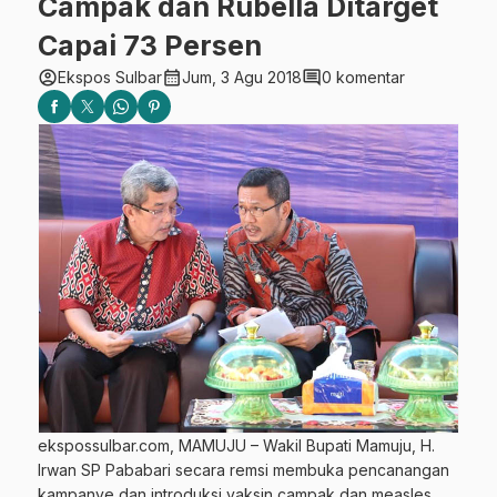
Campak dan Rubella Ditarget
Capai 73 Persen
account_circle
calendar_month
comment
Ekspos Sulbar
Jum, 3 Agu 2018
0 komentar
ekspossulbar.com, MAMUJU – Wakil Bupati Mamuju, H.
Irwan SP Pababari secara remsi membuka pencanangan
kampanye dan introduksi vaksin campak dan measles