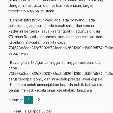
dengan infrastruktur dan fasilitas kesehatan, target
tersebut bukan hal mustahil.
“Dengan infrastruktur yang ada, ada posyandu, ada
puskesmas, ada pustu, ada rumah sakit, dan semua
kader ini bergerak, saya kira tanggal 17 agustus di usia
73 tahun Republik Indonesia, pencanangan campak dan
rubella ini insyaallah bisa kita capai
73{578d3cea812c7902878fdabe62691299cd899fd574cffa0c
sebut Irwan.
“Bayangkan, 17 Agustus tinggal 2 minggu kedepan, kita
capai
73{578d3cea812c7902878fdabe62691299cd899fd574cffa0c
harus tercapai dong, dan ini adalah prestasi awal kepala
dinas baru untuk menunjukkan kepada publik bahwa dia
pantas menjadi kepala dinas kesehatan.” lanjutnya.
Halaman
1
2
Penulis
: Ekspos Sulbar