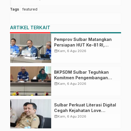
Tags
featured
ARTIKEL TERKAIT
Pemprov Sulbar Matangkan
Persiapan HUT Ke-81 RI,
Puncak Upacara di Lapangan
calendar_month
Kam, 6 Agu 2026
Ahmad Kirang
BKPSDM Sulbar Teguhkan
Komitmen Pengembangan
Kompetensi ASN melalui
calendar_month
Kam, 6 Agu 2026
Penandatanganan Perjanjian
Tugas Belajar 2026
Sulbar Perkuat Literasi Digital
Cegah Kejahatan Love
Scamming
calendar_month
Kam, 6 Agu 2026