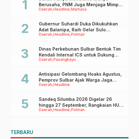
Berusaha, PNM Juga Menjaga Mimpi
Daerah
Headline
Mamasa
Anaknya Untuk Menggapai Cita-Cita
Gubernur Suhardi Duka Dikukuhkan
Adat Balanipa, Raih Gelar Sulo
Daerah
Headline
Polman
Tappidena
Dinas Perkebunan Sulbar Bentuk Tim
Kendali Internal ICS untuk Dukung
Daerah
Pasangkayu
Sertifikasi ISPO Pekebun di
Pasangkayu
Antisipasi Gelombang Hoaks Agustus,
Pemprov Sulbar Ajak Warga Jaga
Daerah
Headline
Ruang Digital
Sandeq Silumba 2026 Digelar 26
hingga 27 September, Rangkaian HUT
Daerah
Headline
Polman
Sulbar
TERBARU