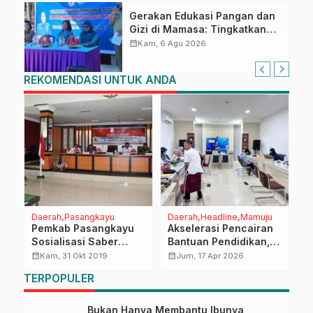
Gerakan Edukasi Pangan dan
Gizi di Mamasa: Tingkatkan
Pengetahuan dan
calendar_month
Kam, 6 Agu 2026
Keterampilan Keluarga dalam
Pemenuhan Gizi
REKOMENDASI UNTUK ANDA
Daerah
Pasangkayu
Daerah
Headline
Mamuju
D
an
Pemkab Pasangkayu
Akselerasi Pencairan
B
Sosialisasi Saber
Bantuan Pendidikan,
D
Pungli ke Pelajar
Biro Pemkesra Sulbar
P
calendar_month
calendar_month
calendar_month
Kam, 31 Okt 2019
Jum, 17 Apr 2026
Intensifkan Verifikasi
O
TERPOPULER
Berkas Beasiswa
Tahap I
Bukan Hanya Membantu Ibunya