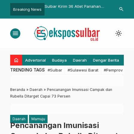
im 36 Atlet Panahan
Peringatan Hari Pendidikan, Karo
Ketua PKK Ha
search
Breaking News
tuk Berlaga di
Pemkesra: Kita Komitmen
Dharma Wani
 Y.A.C Archery
Sukseskan Program Beasiswa
Bersinergi B
t di Palu
Pemprov Sulbar
Semua Tingk
menu
light_mode
home
Advertorial
Budaya
Daerah
Dengar Berita
Eko
TRENDING TAGS
#Sulbar
#Sulawesi Barat
#Pemprov Sulba
Beranda
»
Daerah
»
Pencanangan Imunisasi Campak dan
Rubella Ditarget Capai 73 Persen
Daerah
Mamuju
Pencanangan Imunisasi