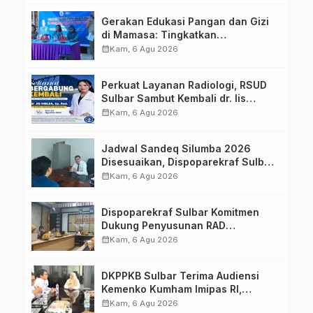
Gerakan Edukasi Pangan dan Gizi
di Mamasa: Tingkatkan
Pengetahuan dan Keterampilan
calendar_month
Kam, 6 Agu 2026
Keluarga dalam Pemenuhan Gizi
Perkuat Layanan Radiologi, RSUD
Sulbar Sambut Kembali dr. Iis
Imelda, Sp.Rad
calendar_month
Kam, 6 Agu 2026
Jadwal Sandeq Silumba 2026
Disesuaikan, Dispoparekraf Sulbar
Pastikan Persiapan Tetap
calendar_month
Kam, 6 Agu 2026
Dimatangkan
Dispoparekraf Sulbar Komitmen
Dukung Penyusunan RAD
TPB/SDGs Sulawesi Barat
calendar_month
Kam, 6 Agu 2026
DKPPKB Sulbar Terima Audiensi
Kemenko Kumham Imipas RI,
Perkuat Pelayanan Kesehatan bagi
calendar_month
Kam, 6 Agu 2026