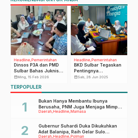
Headline
Pemerintahan
Headline
Pemerintahan
H
Dinsos P3A dan PMD
BKD Sulbar Tegaskan
S
Sulbar Bahas Juknis
Pentingnya
H
BKK Desa 2026
Pembentukan UPTD
calendar_month
calendar_month
calendar_month
Ming, 15 Feb 2026
Sab, 28 Jun 2025
Bersama BPKAD
Khusus
TERPOPULER
Pengembangan
Kompetensi ASN
Bukan Hanya Membantu Ibunya
Berusaha, PNM Juga Menjaga Mimpi
Daerah
Headline
Mamasa
Anaknya Untuk Menggapai Cita-Cita
Gubernur Suhardi Duka Dikukuhkan
Adat Balanipa, Raih Gelar Sulo
Daerah
Headline
Polman
Tappidena