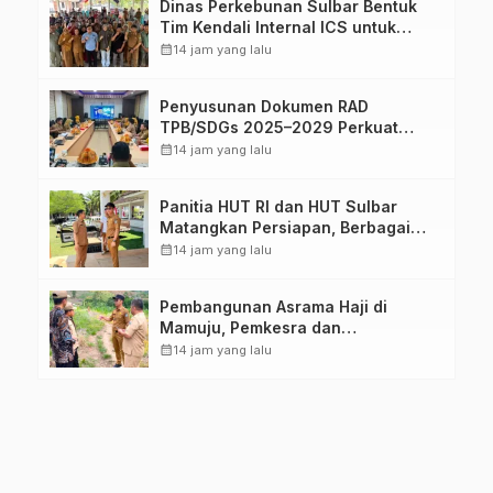
Dinas Perkebunan Sulbar Bentuk
Tim Kendali Internal ICS untuk
Dukung Sertifikasi ISPO Pekebun di
calendar_month
14 jam yang lalu
Pasangkayu
Penyusunan Dokumen RAD
TPB/SDGs 2025–2029 Perkuat
Arah Pembangunan Berkelanjutan
calendar_month
14 jam yang lalu
Sulawesi Barat
Panitia HUT RI dan HUT Sulbar
Matangkan Persiapan, Berbagai
Lomba Akan Dilaksanakan Pemprov
calendar_month
14 jam yang lalu
Sulbar
Pembangunan Asrama Haji di
Mamuju, Pemkesra dan
Kementerian Haji Sulbar Tinjau
calendar_month
14 jam yang lalu
Lokasi