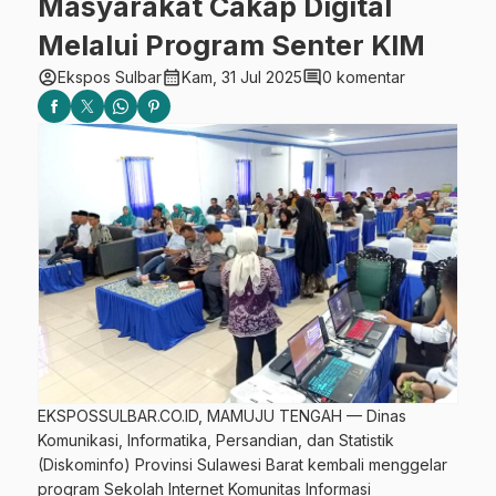
Masyarakat Cakap Digital
Melalui Program Senter KIM
account_circle
calendar_month
comment
Ekspos Sulbar
Kam, 31 Jul 2025
0 komentar
EKSPOSSULBAR.CO.ID, MAMUJU TENGAH — Dinas
Komunikasi, Informatika, Persandian, dan Statistik
(Diskominfo) Provinsi Sulawesi Barat kembali menggelar
program Sekolah Internet Komunitas Informasi