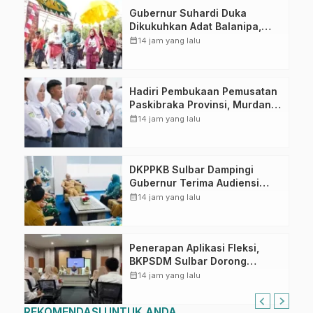
Gubernur Suhardi Duka
Dikukuhkan Adat Balanipa,
Raih Gelar Sulo Tappidena
calendar_month
14 jam yang lalu
Hadiri Pembukaan Pemusatan
Paskibraka Provinsi, Murdanil:
Ini Membentuk Karakter
calendar_month
14 jam yang lalu
Hingga Kedisiplinannya
DKPPKB Sulbar Dampingi
Gubernur Terima Audiensi
Kepala Rumah Sakit TK. III
calendar_month
14 jam yang lalu
Punggawa Malolo
Penerapan Aplikasi Fleksi,
BKPSDM Sulbar Dorong
Transformasi Digital Sistem
calendar_month
14 jam yang lalu
Kehadiran ASN
REKOMENDASI UNTUK ANDA