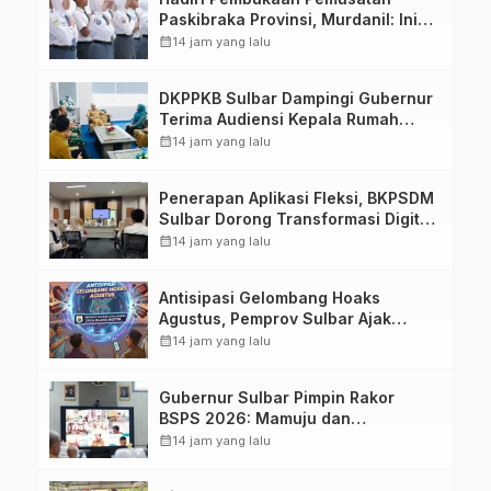
Paskibraka Provinsi, Murdanil: Ini
Membentuk Karakter Hingga
calendar_month
14 jam yang lalu
Kedisiplinannya
DKPPKB Sulbar Dampingi Gubernur
Terima Audiensi Kepala Rumah
Sakit TK. III Punggawa Malolo
calendar_month
14 jam yang lalu
Penerapan Aplikasi Fleksi, BKPSDM
Sulbar Dorong Transformasi Digital
Sistem Kehadiran ASN
calendar_month
14 jam yang lalu
Antisipasi Gelombang Hoaks
Agustus, Pemprov Sulbar Ajak
Warga Jaga Ruang Digital
calendar_month
14 jam yang lalu
Gubernur Sulbar Pimpin Rakor
BSPS 2026: Mamuju dan
Pasangkayu Masih Nol Realisasi
calendar_month
14 jam yang lalu
dari Kuota 5.250 Unit