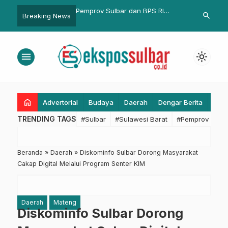
ulbar dan BPS RI
Sapawarga, SuperApps Solusi
Kesbangpol S
search
Breaking News
inergi, Pembangunan
Layanan Publik di Jabar
Peringatan H
 Berbasis Data
Gerindra di 
menu
light_mode
home
Advertorial
Budaya
Daerah
Dengar Berita
Eko
TRENDING TAGS
#Sulbar
#Sulawesi Barat
#Pemprov Sulba
Beranda
»
Daerah
»
Diskominfo Sulbar Dorong Masyarakat
Cakap Digital Melalui Program Senter KIM
Daerah
Mateng
Diskominfo Sulbar Dorong