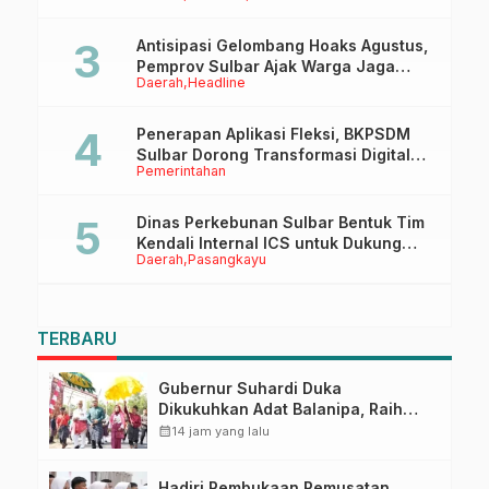
Antisipasi Gelombang Hoaks Agustus,
Pemprov Sulbar Ajak Warga Jaga
Daerah
Headline
Ruang Digital
Penerapan Aplikasi Fleksi, BKPSDM
Sulbar Dorong Transformasi Digital
Pemerintahan
Sistem Kehadiran ASN
Dinas Perkebunan Sulbar Bentuk Tim
Kendali Internal ICS untuk Dukung
Daerah
Pasangkayu
Sertifikasi ISPO Pekebun di
Pasangkayu
TERBARU
Gubernur Suhardi Duka
Dikukuhkan Adat Balanipa, Raih
Gelar Sulo Tappidena
calendar_month
14 jam yang lalu
Hadiri Pembukaan Pemusatan