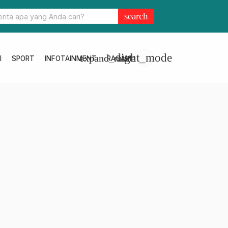
kopimda Dukung Pencanangan Zona WBK di Polres Pasangkayu
search
light_mode
expand_more
I
SPORT
INFOTAINMENT
RAGAM