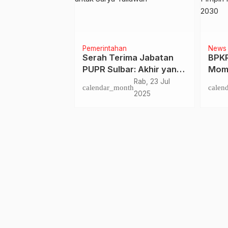
Pemerintahan
News
ntent Creator”
Serah Terima Jabatan
BPKP
osikan
PUPR Sulbar: Akhir yang
Mome
a Jawa Barat
Manis untuk Rachmad,
Gube
Sen, 22 Mei
Rab, 23 Jul
nth
calendar_month
calen
Awal yang Menjanjikan
Nakh
2023
2025
untuk Surya Yuliawan
Sura
Pram