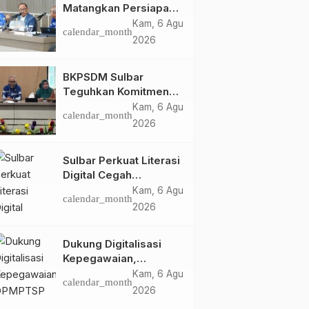
Matangkan Persiapan
HUT Ke-81 RI, Puncak
Kam, 6 Agu
calendar_month
Upacara di Lapangan
2026
Ahmad Kirang
BKPSDM Sulbar
Teguhkan Komitmen
Pengembangan
Kam, 6 Agu
calendar_month
Kompetensi ASN
2026
melalui
Penandatanganan
Sulbar Perkuat Literasi
Perjanjian Tugas
Digital Cegah
Belajar 2026
Kejahatan Love
Kam, 6 Agu
calendar_month
Scamming
2026
Dukung Digitalisasi
Kepegawaian,
DPMPTSP Sulbar Siap
Kam, 6 Agu
calendar_month
Terapkan Aplikasi
2026
FLEKSI ASN