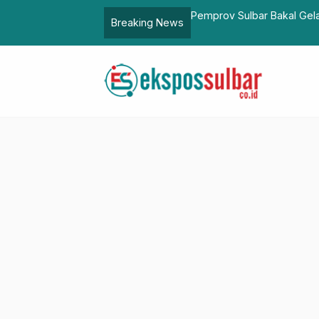
pakbola Piala Gubernur 2026
Bupati Pasangkayu Lepas 
Breaking News