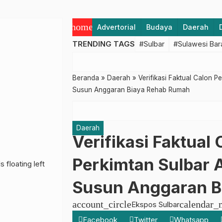
home
Advertorial
Budaya
Daerah
TRENDING TAGS
#Sulbar
#Sulawesi Bar
Beranda
»
Daerah
»
Verifikasi Faktual Calon P
Susun Anggaran Biaya Rehab Rumah
Daerah
Verifikasi Faktual
Perkimtan Sulbar A
Susun Anggaran B
account_circle
calendar_
Ekspos Sulbar
Facebook
Twitter
Whatsapp