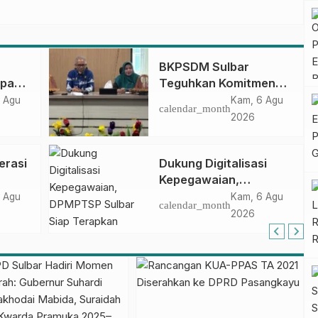
BKPSDM Sulbar
apan
Teguhkan Komitmen
ncak
Pengembangan
 Agu
Kam, 6 Agu
calendar_month
gan
Kompetensi ASN
2026
melalui
Penandatanganan
erasi
Dukung Digitalisasi
Perjanjian Tugas
Kepegawaian,
Belajar 2026
DPMPTSP Sulbar Siap
 Agu
Kam, 6 Agu
calendar_month
Terapkan Aplikasi
2026
FLEKSI ASN