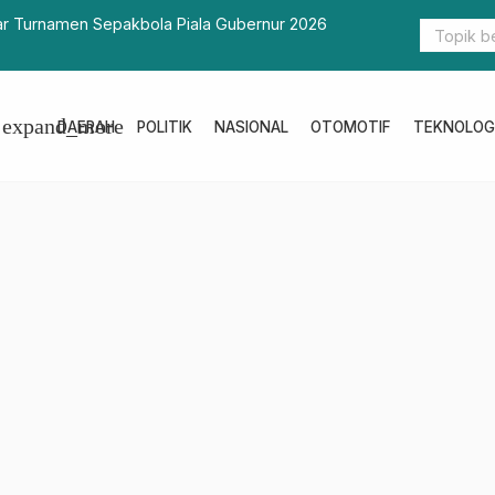
Jenazah Kades Kumasari Keperistirahatan Terakhir
Wabup-For
expand_more
DAERAH
POLITIK
NASIONAL
OTOMOTIF
TEKNOLOG