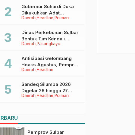
Menggapai Cita-Cita
Gubernur Suhardi Duka
Dikukuhkan Adat
Daerah
Headline
Polman
Balanipa, Raih Gelar Sulo
Tappidena
Dinas Perkebunan Sulbar
Bentuk Tim Kendali
Daerah
Pasangkayu
Internal ICS untuk Dukung
Sertifikasi ISPO Pekebun
di Pasangkayu
Antisipasi Gelombang
Hoaks Agustus, Pemprov
Daerah
Headline
Sulbar Ajak Warga Jaga
Ruang Digital
Sandeq Silumba 2026
Digelar 26 hingga 27
Daerah
Headline
Polman
September, Rangkaian
HUT Sulbar
ERBARU
Pemprov Sulbar