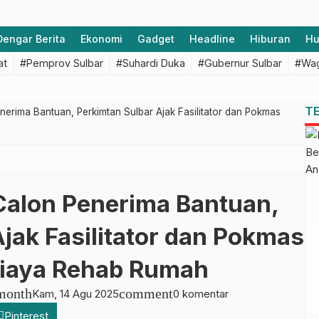
Dengar Berita
Ekonomi
Gadget
Headline
Hiburan
H
at
#Pemprov Sulbar
#Suhardi Duka
#Gubernur Sulbar
#Wag
T
enerima Bantuan, Perkimtan Sulbar Ajak Fasilitator dan Pokmas
 Calon Penerima Bantuan,
jak Fasilitator dan Pokmas
iaya Rehab Rumah
month
comment
Kam, 14 Agu 2025
0 komentar
Pinterest