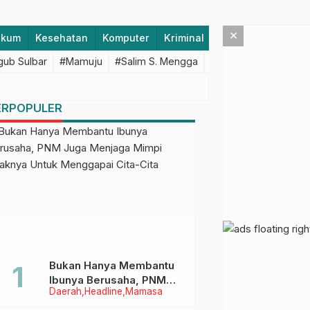
×
ukum
Kesehatan
Komputer
Kriminal
Lifestyle
Majen
ub Sulbar
#Mamuju
#Salim S. Mengga
#featured
#Polda S
ERPOPULER
Bukan Hanya Membantu
Ibunya Berusaha, PNM
Daerah
Headline
Mamasa
Juga Menjaga Mimpi
Anaknya Untuk