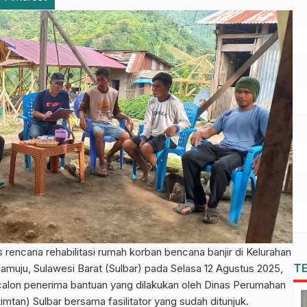
cana rehabilitasi rumah korban bencana banjir di Kelurahan
T
uju, Sulawesi Barat (Sulbar) pada Selasa 12 Agustus 2025,
 calon penerima bantuan yang dilakukan oleh Dinas Perumahan
an) Sulbar bersama fasilitator yang sudah ditunjuk.