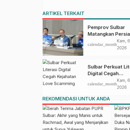
ARTIKEL TERKAIT
Pemprov Sulbar
Matangkan Persi
HUT Ke-81 RI, Pu
Kam, 6
calendar_month
Upacara di Lapan
2026
Ahmad Kirang
Sulbar Perkuat Lit
Digital Cegah
Kejahatan Love
Kam, 6
calendar_month
Scamming
2026
REKOMENDASI UNTUK ANDA