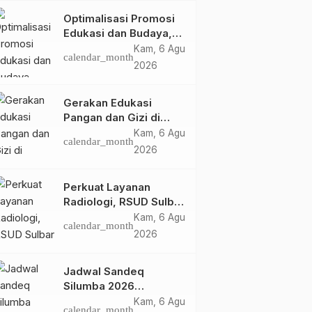
Optimalisasi Promosi
Edukasi dan Budaya,
Anjungan Provinsi
Kam, 6 Agu
calendar_month
Sulawesi Barat Perkuat
2026
Kolaborasi Strategis
Bersama Sky World
Gerakan Edukasi
TMII
Pangan dan Gizi di
Mamasa: Tingkatkan
Kam, 6 Agu
calendar_month
Pengetahuan dan
2026
Keterampilan Keluarga
dalam Pemenuhan Gizi
Perkuat Layanan
Radiologi, RSUD Sulbar
Sambut Kembali dr. Iis
Kam, 6 Agu
calendar_month
Imelda, Sp.Rad
2026
Jadwal Sandeq
Silumba 2026
Disesuaikan,
Kam, 6 Agu
calendar_month