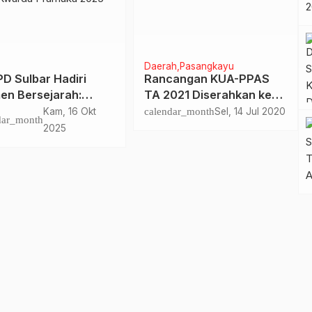
Daerah
Pasangkayu
D Sulbar Hadiri
Rancangan KUA-PPAS
n Bersejarah:
TA 2021 Diserahkan ke
rnur Suhardi Duka
DPRD Pasangkayu
Kam, 16 Okt
calendar_month
Sel, 14 Jul 2020
dar_month
odai Mabida,
2025
idah Pimpin Kwarda
uka 2025–2030