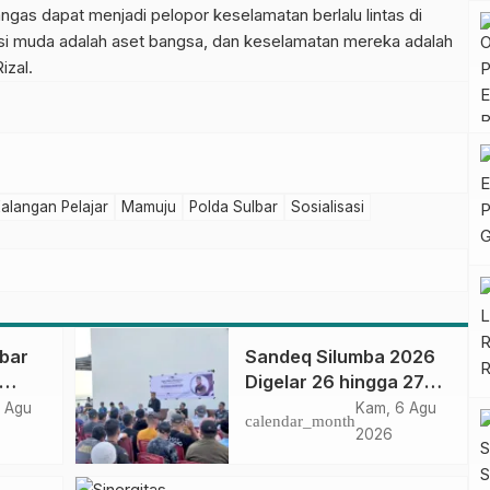
gas dapat menjadi pelopor keselamatan berlalu lintas di
si muda adalah aset bangsa, dan keselamatan mereka adalah
izal.
alangan Pelajar
Mamuju
Polda Sulbar
Sosialisasi
lbar
Sandeq Silumba 2026
Digelar 26 hingga 27
September, Rangkaian
 Agu
Kam, 6 Agu
calendar_month
si
HUT Sulbar
2026