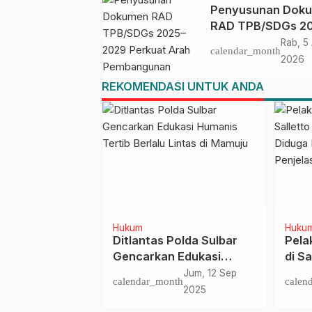
Penyusunan Dok
RAD TPB/SDGs 2
2029 Perkuat Ara
Rab, 5
calendar_month
Pembangunan
2026
Berkelanjutan Sul
REKOMENDASI UNTUK ANDA
Barat
Hukum
Huku
Jokowi Gelar
Ditlantas Polda Sulbar
Pela
as Optimalisasi
Gencarkan Edukasi
di S
 Perdagangan
Humanis Tertib Berlalu
Meni
Rab, 3 Mei
Jum, 12 Sep
nth
calendar_month
calen
Lintas di Mamuju
Kare
2023
2025
Penj