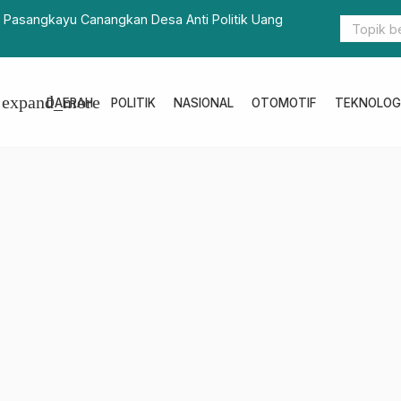
Rakor Nasional Sekolah Rakyat, Serahkan Dokumen
Pengelola
expand_more
DAERAH
POLITIK
NASIONAL
OTOMOTIF
TEKNOLOG