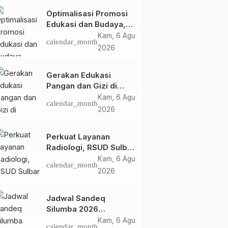
Optimalisasi Promosi
Edukasi dan Budaya,
Anjungan Provinsi
Kam, 6 Agu
calendar_month
Sulawesi Barat Perkuat
2026
Kolaborasi Strategis
Bersama Sky World
Gerakan Edukasi
TMII
Pangan dan Gizi di
Mamasa: Tingkatkan
Kam, 6 Agu
calendar_month
Pengetahuan dan
2026
Keterampilan Keluarga
dalam Pemenuhan Gizi
Perkuat Layanan
Radiologi, RSUD Sulbar
Sambut Kembali dr. Iis
Kam, 6 Agu
calendar_month
Imelda, Sp.Rad
2026
Jadwal Sandeq
Silumba 2026
Disesuaikan,
Kam, 6 Agu
calendar_month