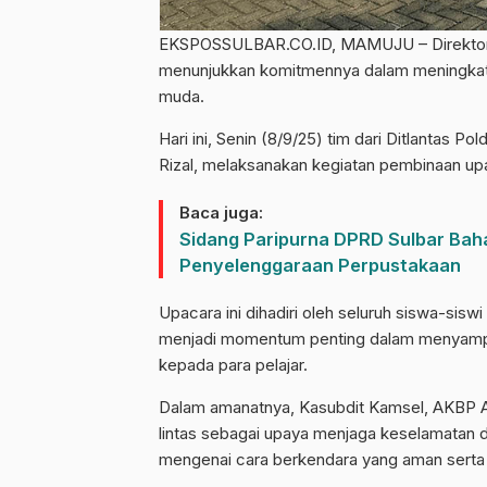
EKSPOSSULBAR.CO.ID, MAMUJU – Direktorat L
menunjukkan komitmennya dalam meningkatka
muda.
Hari ini, Senin (8/9/25) tim dari Ditlantas 
Rizal, melaksanakan kegiatan pembinaan u
Baca juga:
Sidang Paripurna DPRD Sulbar Ba
Penyelenggaraan Perpustakaan
Upacara ini dihadiri oleh seluruh siswa-sisw
menjadi momentum penting dalam menyampai
kepada para pelajar.
Dalam amanatnya, Kasubdit Kamsel, AKBP An
lintas sebagai upaya menjaga keselamatan dir
mengenai cara berkendara yang aman serta d