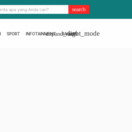
an Pemdes Baik, Pemkab Pasangkayu Contohi Banyuwangi
search
light_mode
expand_more
I
SPORT
INFOTAINMENT
RAGAM