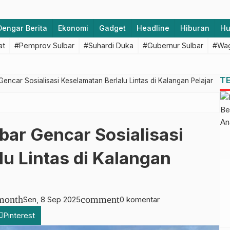
Dengar Berita
Ekonomi
Gadget
Headline
Hiburan
H
at
#Pemprov Sulbar
#Suhardi Duka
#Gubernur Sulbar
#Wag
T
Gencar Sosialisasi Keselamatan Berlalu Lintas di Kalangan Pelajar
lbar Gencar Sosialisasi
u Lintas di Kalangan
month
comment
Sen, 8 Sep 2025
0 komentar
Pinterest