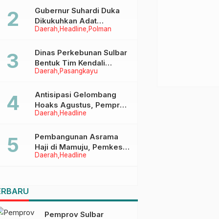
Menggapai Cita-Cita
Gubernur Suhardi Duka
Dikukuhkan Adat
Daerah
Headline
Polman
Balanipa, Raih Gelar Sulo
Tappidena
Dinas Perkebunan Sulbar
Bentuk Tim Kendali
Daerah
Pasangkayu
Internal ICS untuk Dukung
Sertifikasi ISPO Pekebun
di Pasangkayu
Antisipasi Gelombang
Hoaks Agustus, Pemprov
Daerah
Headline
Sulbar Ajak Warga Jaga
Ruang Digital
Pembangunan Asrama
Haji di Mamuju, Pemkesra
Daerah
Headline
dan Kementerian Haji
Sulbar Tinjau Lokasi
ERBARU
Pemprov Sulbar