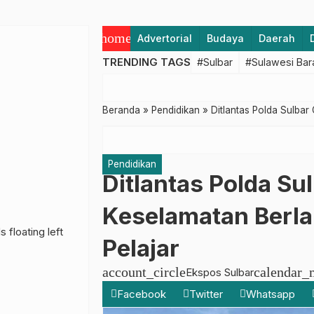
home
Advertorial
Budaya
Daerah
TRENDING TAGS
#Sulbar
#Sulawesi Bar
Beranda
»
Pendidikan
»
Ditlantas Polda Sulbar 
Pendidikan
Ditlantas Polda Su
Keselamatan Berlal
Pelajar
account_circle
calendar_
Ekspos Sulbar
Facebook
Twitter
Whatsapp