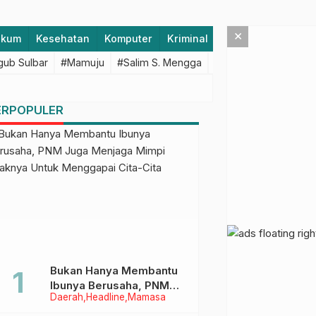
×
ukum
Kesehatan
Komputer
Kriminal
Lifestyle
Majen
ub Sulbar
#Mamuju
#Salim S. Mengga
#featured
#Polda S
ERPOPULER
Bukan Hanya Membantu
Ibunya Berusaha, PNM
Daerah
Headline
Mamasa
Juga Menjaga Mimpi
Anaknya Untuk