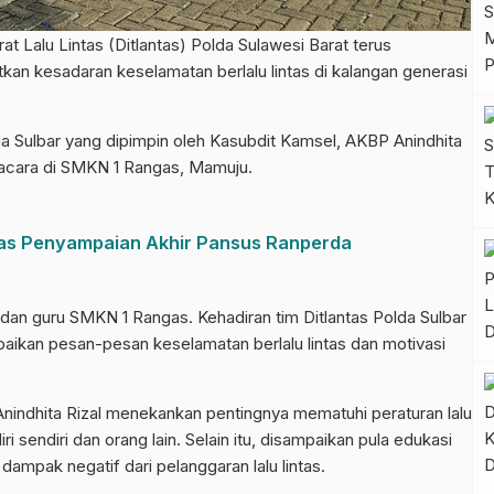
alu Lintas (Ditlantas) Polda Sulawesi Barat terus
n kesadaran keselamatan berlalu lintas di kalangan generasi
Polda Sulbar yang dipimpin oleh Kasubdit Kamsel, AKBP Anindhita
pacara di SMKN 1 Rangas, Mamuju.
has Penyampaian Akhir Pansus Ranperda
i dan guru SMKN 1 Rangas. Kehadiran tim Ditlantas Polda Sulbar
kan pesan-pesan keselamatan berlalu lintas dan motivasi
indhita Rizal menekankan pentingnya mematuhi peraturan lalu
i sendiri dan orang lain. Selain itu, disampaikan pula edukasi
ampak negatif dari pelanggaran lalu lintas.