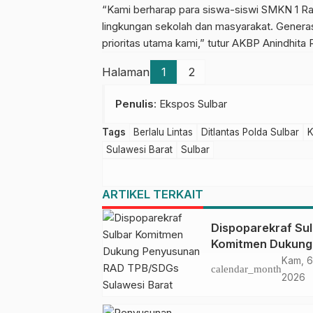
“Kami berharap para siswa-siswi SMKN 1 Ran
lingkungan sekolah dan masyarakat. Genera
prioritas utama kami,” tutur AKBP Anindhita R
Halaman
1
2
Penulis
: Ekspos Sulbar
Tags
Berlalu Lintas
Ditlantas Polda Sulbar
K
Sulawesi Barat
Sulbar
ARTIKEL TERKAIT
Dispoparekraf Su
Komitmen Dukung
Penyusunan RAD
Kam, 6
calendar_month
TPB/SDGs Sulawe
2026
Barat