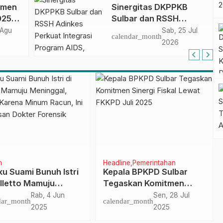
umen
Sinergitas DKPPKB
025–
Sulbar dan RSSH
h
Adinkes Perkuat
 Agu
Sab, 25 Jul
calendar_month
Integrasi Program
2026
awesi
AIDS, Tuberkulosis dan
Malaria di Sulawesi
Barat
m
Headline
Pemerintahan
ku Suami Bunuh Istri
Kepala BPKPD Sulbar
alletto Mamuju
Tegaskan Komitmen
nggal, Diduga
Sinergi Fiskal Lewat
Rab, 4 Jun
Sen, 28 Jul
dar_month
calendar_month
na Minum Racun, Ini
FKKPD Juli 2025
2025
2025
elasan Dokter