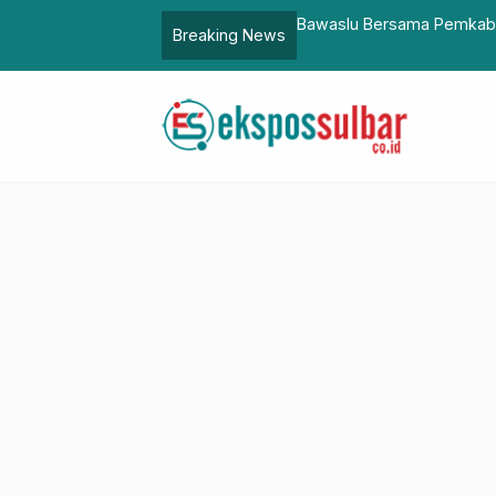
nangkan Desa Anti Politik Uang
Kadinsos Sulbar Hadiri 
Breaking News
Penting ke Kemendagri