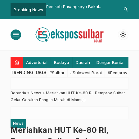
emkab Pasangkayu Bakal
Pemprov Sulbar Terima 8
Ditl
search
Breaking News
ertegas Sanksi Pelanggar
Sertifikat Aset dari ATR/BPN
Tips
rotokol Kesehatan
Perj
Bula
menu
light_mode
home
Advertorial
Budaya
Daerah
Dengar Berita
Eko
TRENDING TAGS
#Sulbar
#Sulawesi Barat
#Pemprov Sulba
Beranda
»
News
»
Meriahkan HUT Ke-80 RI, Pemprov Sulbar
Gelar Gerakan Pangan Murah di Mamuju
News
Meriahkan HUT Ke-80 RI,