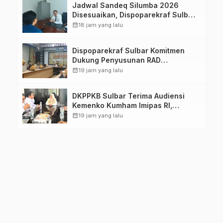
Jadwal Sandeq Silumba 2026
Disesuaikan, Dispoparekraf Sulbar
Pastikan Persiapan Tetap
calendar_month
18 jam yang lalu
Dimatangkan
Dispoparekraf Sulbar Komitmen
Dukung Penyusunan RAD
TPB/SDGs Sulawesi Barat
calendar_month
19 jam yang lalu
DKPPKB Sulbar Terima Audiensi
Kemenko Kumham Imipas RI,
Perkuat Pelayanan Kesehatan bagi
calendar_month
19 jam yang lalu
Kelompok Rentan