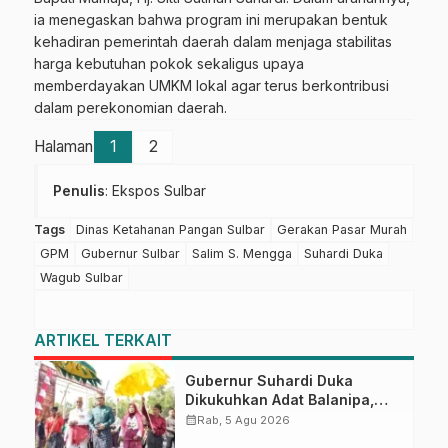
ia menegaskan bahwa program ini merupakan bentuk
kehadiran pemerintah daerah dalam menjaga stabilitas
harga kebutuhan pokok sekaligus upaya
memberdayakan UMKM lokal agar terus berkontribusi
dalam perekonomian daerah.
Halaman
1
2
Penulis
: Ekspos Sulbar
Tags
Dinas Ketahanan Pangan Sulbar
Gerakan Pasar Murah
GPM
Gubernur Sulbar
Salim S. Mengga
Suhardi Duka
Wagub Sulbar
ARTIKEL TERKAIT
Gubernur Suhardi Duka
Dikukuhkan Adat Balanipa,
Raih Gelar Sulo Tappidena
calendar_month
Rab, 5 Agu 2026