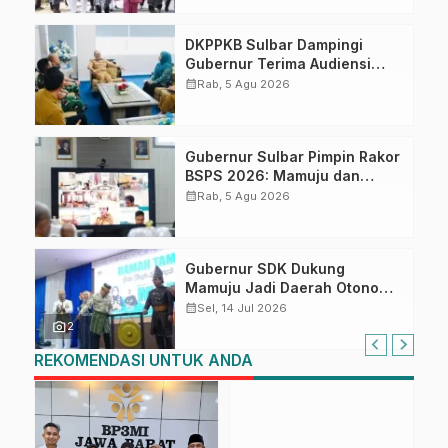
DKPPKB Sulbar Dampingi
Gubernur Terima Audiensi
Kepala Rumah Sakit TK. III
calendar_month
Rab, 5 Agu 2026
Punggawa Malolo
Gubernur Sulbar Pimpin Rakor
BSPS 2026: Mamuju dan
Pasangkayu Masih Nol
calendar_month
Rab, 5 Agu 2026
Realisasi dari Kuota 5.250
Unit
Gubernur SDK Dukung
Mamuju Jadi Daerah Otonomi
Baru: Komisi II DPR Setuju,
calendar_month
Sel, 14 Jul 2026
Tinggal Keputusan Jakarta
photo_camera
2
REKOMENDASI UNTUK ANDA