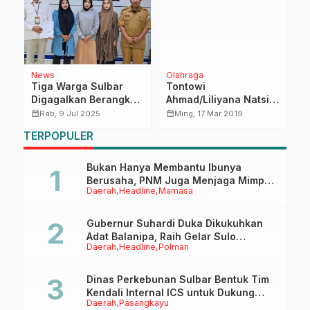
News
Olahraga
R
Tiga Warga Sulbar
Tontowi
R
Digagalkan Berangkat
Ahmad/Liliyana Natsir
G
ke Timur Tengah,
Sabet Gelar Juara
P
calendar_month
calendar_month
calendar_month
Rab, 9 Jul 2025
Ming, 17 Mar 2019
p
Diduga Jadi Korban
Dunia Kedua
S
TERPOPULER
Human Trafficking
Bukan Hanya Membantu Ibunya
Berusaha, PNM Juga Menjaga Mimpi
Daerah
Headline
Mamasa
Anaknya Untuk Menggapai Cita-Cita
Gubernur Suhardi Duka Dikukuhkan
Adat Balanipa, Raih Gelar Sulo
Daerah
Headline
Polman
Tappidena
Dinas Perkebunan Sulbar Bentuk Tim
Kendali Internal ICS untuk Dukung
Daerah
Pasangkayu
Sertifikasi ISPO Pekebun di