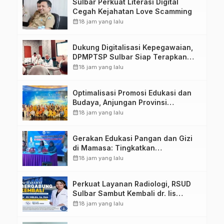
Sulbar Perkuat Literasi Digital
Cegah Kejahatan Love Scamming
calendar_month
18 jam yang lalu
Dukung Digitalisasi Kepegawaian,
DPMPTSP Sulbar Siap Terapkan
Aplikasi FLEKSI ASN
calendar_month
18 jam yang lalu
Optimalisasi Promosi Edukasi dan
Budaya, Anjungan Provinsi
Sulawesi Barat Perkuat Kolaborasi
calendar_month
18 jam yang lalu
Strategis Bersama Sky World TMII
Gerakan Edukasi Pangan dan Gizi
di Mamasa: Tingkatkan
Pengetahuan dan Keterampilan
calendar_month
18 jam yang lalu
Keluarga dalam Pemenuhan Gizi
Perkuat Layanan Radiologi, RSUD
Sulbar Sambut Kembali dr. Iis
Imelda, Sp.Rad
calendar_month
18 jam yang lalu