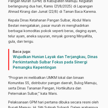
Pangan Murah (GPM) di Kabupaten Mamuju. Kegiatan
berlangsung dua hari, Kamis (21/8/2025) di Lapangan
Ahmad Kirang dan Jumat (22/8) di Taman Baca Karema.
Kepala Dinas Ketahanan Pangan Sulbar, Abdul Waris
Bestari mengatakan, pasar murah ini menghadirkan
berbagai komoditas pokok seperti beras, daging ayam,
telur ayam, aneka sayuran, minyak goreng MinyaKita,
gula, dan terigu.
Baca juga:
Wujudkan Hunian Layak dan Terjangkau, Dinas
Perkimtanhub Sulbar Fokus pada Sinergi
Pemangku Kepentingan
“Program ini melibatkan UMKM lokal dan binaan
Komunitas S5, distributor pangan daerah, Bulog Mamuju,
serta Dinas Tanaman Pangan, Hortikultura dan
Peternakan Sulbar,” kata Waris.
Pelaksanaan GPM hari pertama dibuka secara resmi oleh
Bupati Mamuju, Hj. Sitti Sutinah Suhardi. Dalam arahannya,