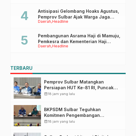
Pasangkayu
Antisipasi Gelombang Hoaks Agustus,
Pemprov Sulbar Ajak Warga Jaga
Daerah
Headline
Ruang Digital
Pembangunan Asrama Haji di Mamuju,
Pemkesra dan Kementerian Haji
Daerah
Headline
Sulbar Tinjau Lokasi
TERBARU
Pemprov Sulbar Matangkan
Persiapan HUT Ke-81 RI, Puncak
Upacara di Lapangan Ahmad
calendar_month
18 jam yang lalu
Kirang
BKPSDM Sulbar Teguhkan
Komitmen Pengembangan
Kompetensi ASN melalui
calendar_month
18 jam yang lalu
Penandatanganan Perjanjian
Tugas Belajar 2026