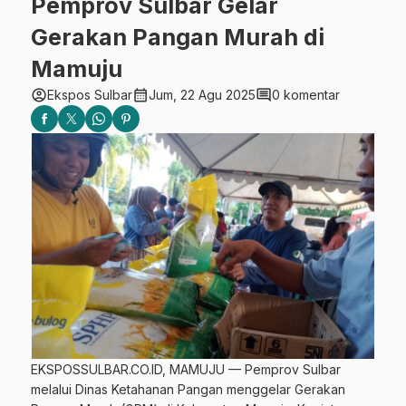
Pemprov Sulbar Gelar
Gerakan Pangan Murah di
Mamuju
account_circle
calendar_month
comment
Ekspos Sulbar
Jum, 22 Agu 2025
0 komentar
EKSPOSSULBAR.CO.ID, MAMUJU — Pemprov Sulbar
melalui Dinas Ketahanan Pangan menggelar Gerakan