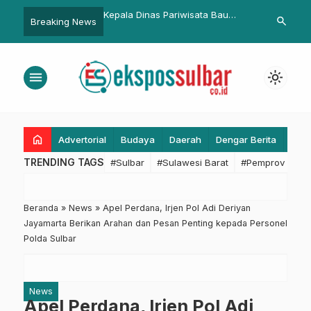
binet
Kepala Dinas Pariwisata Bau
Rekonstruksi Gedung DPRD
search
Breaking News
Akram Dai Terima Kunjungan
Sulbar Dimulai, Kontraktor 
Peserta Diklatpim Kejaksaan
Prioritaskan SDM Lokal
Tinggi Sulbar
menu
light_mode
home
Advertorial
Budaya
Daerah
Dengar Berita
Eko
TRENDING TAGS
#Sulbar
#Sulawesi Barat
#Pemprov Sulba
Beranda
»
News
»
Apel Perdana, Irjen Pol Adi Deriyan
Jayamarta Berikan Arahan dan Pesan Penting kepada Personel
Polda Sulbar
News
Apel Perdana, Irjen Pol Adi