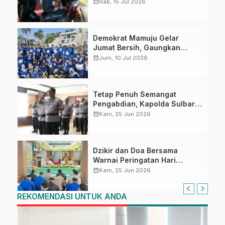
Wujudkan Rasa Aman dan
calendar_month
Rab, 15 Jul 2026
Tertib Berlalu Lintas
Demokrat Mamuju Gelar
Jumat Bersih, Gaungkan
Gerakan Langit Biru Indonesia
calendar_month
Jum, 10 Jul 2026
Asri
Tetap Penuh Semangat
Pengabdian, Kapolda Sulbar
dan PJU Ikuti Upacara
calendar_month
Kam, 25 Jun 2026
Pemuliaan Nilai‑Nilai Tribrata
Secara Daring
Dzikir dan Doa Bersama
Warnai Peringatan Hari
Bhayangkara ke-80 di Polda
calendar_month
Kam, 25 Jun 2026
Sulbar
REKOMENDASI UNTUK ANDA