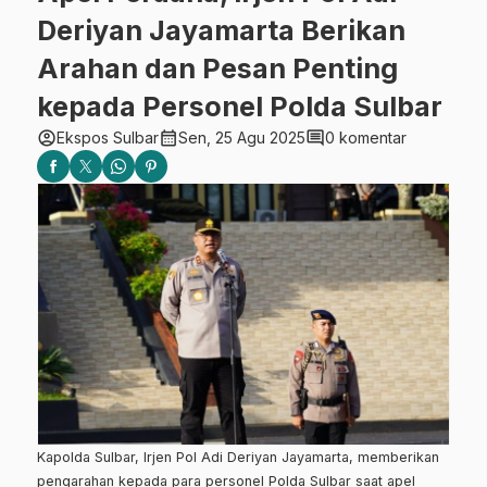
Deriyan Jayamarta Berikan
Arahan dan Pesan Penting
kepada Personel Polda Sulbar
account_circle
calendar_month
comment
Ekspos Sulbar
Sen, 25 Agu 2025
0 komentar
Kapolda Sulbar, Irjen Pol Adi Deriyan Jayamarta, memberikan
pengarahan kepada para personel Polda Sulbar saat apel