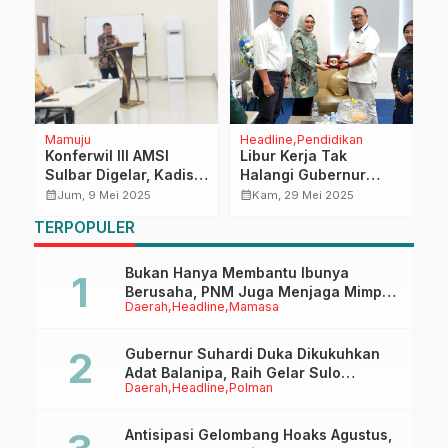
Mamuju
Headline
Pendidikan
R
Konferwil III AMSI
Libur Kerja Tak
C
Sulbar Digelar, Kadis
Halangi Gubernur
J
Kominfo: AMSI Mitra
Sulbar Dukung
s
calendar_month
calendar_month
calendar_month
Jum, 9 Mei 2025
Kam, 29 Mei 2025
Strategis Penyebaran
Pemuda Hebat ke
P
TERPOPULER
Informasi Publik
Pertukaran Pelajar
Australia, SDK: Mereka
adalah Aset Daerah
Bukan Hanya Membantu Ibunya
Berusaha, PNM Juga Menjaga Mimpi
Daerah
Headline
Mamasa
Anaknya Untuk Menggapai Cita-Cita
Gubernur Suhardi Duka Dikukuhkan
Adat Balanipa, Raih Gelar Sulo
Daerah
Headline
Polman
Tappidena
Antisipasi Gelombang Hoaks Agustus,