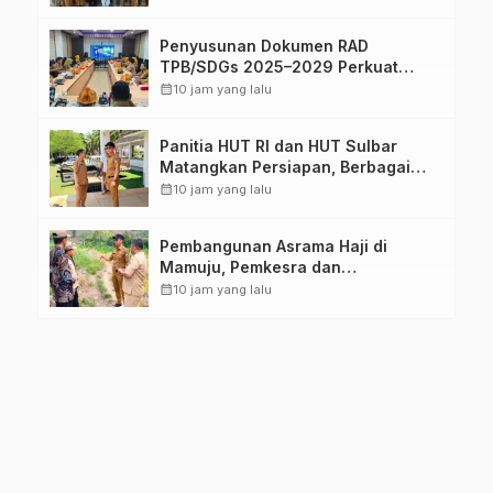
Pasangkayu
Penyusunan Dokumen RAD
TPB/SDGs 2025–2029 Perkuat
Arah Pembangunan Berkelanjutan
calendar_month
10 jam yang lalu
Sulawesi Barat
Panitia HUT RI dan HUT Sulbar
Matangkan Persiapan, Berbagai
Lomba Akan Dilaksanakan Pemprov
calendar_month
10 jam yang lalu
Sulbar
Pembangunan Asrama Haji di
Mamuju, Pemkesra dan
Kementerian Haji Sulbar Tinjau
calendar_month
10 jam yang lalu
Lokasi