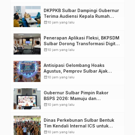
Kedisiplinannya
DKPPKB Sulbar Dampingi Gubernur
Terima Audiensi Kepala Rumah
Sakit TK. III Punggawa Malolo
calendar_month
10 jam yang lalu
Penerapan Aplikasi Fleksi, BKPSDM
Sulbar Dorong Transformasi Digital
Sistem Kehadiran ASN
calendar_month
10 jam yang lalu
Antisipasi Gelombang Hoaks
Agustus, Pemprov Sulbar Ajak
Warga Jaga Ruang Digital
calendar_month
10 jam yang lalu
Gubernur Sulbar Pimpin Rakor
BSPS 2026: Mamuju dan
Pasangkayu Masih Nol Realisasi
calendar_month
10 jam yang lalu
dari Kuota 5.250 Unit
Dinas Perkebunan Sulbar Bentuk
Tim Kendali Internal ICS untuk
Dukung Sertifikasi ISPO Pekebun di
calendar_month
10 jam yang lalu