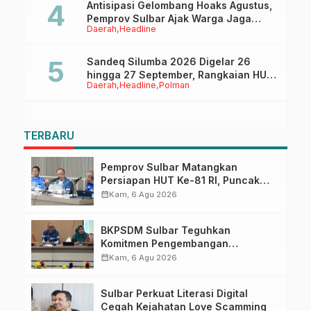
Antisipasi Gelombang Hoaks Agustus,
Pemprov Sulbar Ajak Warga Jaga
Daerah
Headline
Ruang Digital
Sandeq Silumba 2026 Digelar 26
hingga 27 September, Rangkaian HUT
Daerah
Headline
Polman
Sulbar
TERBARU
Pemprov Sulbar Matangkan
Persiapan HUT Ke-81 RI, Puncak
Upacara di Lapangan Ahmad
calendar_month
Kam, 6 Agu 2026
Kirang
BKPSDM Sulbar Teguhkan
Komitmen Pengembangan
Kompetensi ASN melalui
calendar_month
Kam, 6 Agu 2026
Penandatanganan Perjanjian
Tugas Belajar 2026
Sulbar Perkuat Literasi Digital
Cegah Kejahatan Love Scamming