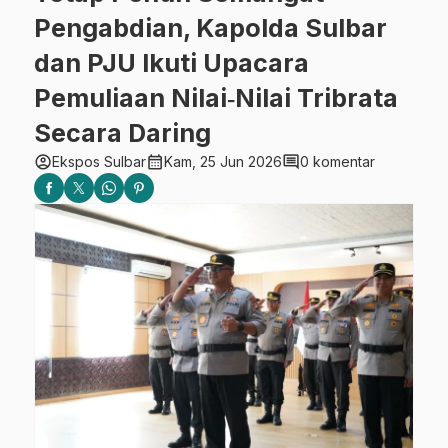
Pengabdian, Kapolda Sulbar
dan PJU Ikuti Upacara
Pemuliaan Nilai‑Nilai Tribrata
Secara Daring
account_circle
calendar_month
comment
Ekspos Sulbar
Kam, 25 Jun 2026
0 komentar