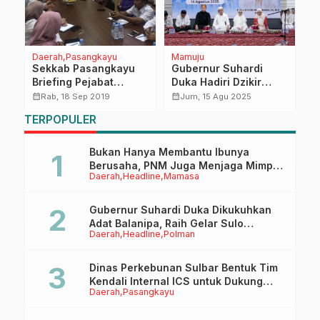
Daerah
Pasangkayu
Mamuju
D
Sekkab Pasangkayu
Gubernur Suhardi
3
Briefing Pejabat
Duka Hadiri Dzikir
S
g
Asisten Baru.
Bersama, Ajak Warga
A
calendar_month
calendar_month
calendar_month
Rab, 18 Sep 2019
Jum, 15 Agu 2025
Isi Kemerdekaan
TERPOPULER
dengan Pembangunan
Moral
Bukan Hanya Membantu Ibunya
Berusaha, PNM Juga Menjaga Mimpi
Daerah
Headline
Mamasa
Anaknya Untuk Menggapai Cita-Cita
Gubernur Suhardi Duka Dikukuhkan
Adat Balanipa, Raih Gelar Sulo
Daerah
Headline
Polman
Tappidena
Dinas Perkebunan Sulbar Bentuk Tim
Kendali Internal ICS untuk Dukung
Daerah
Pasangkayu
Sertifikasi ISPO Pekebun di
Pasangkayu