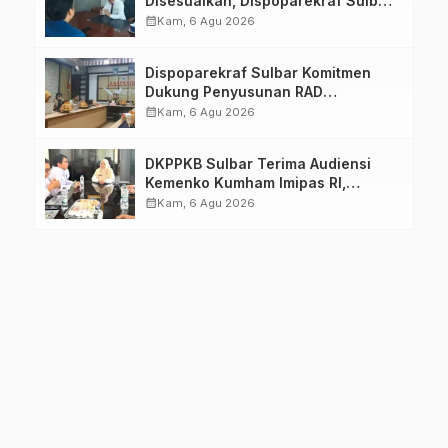
Disesuaikan, Dispoparekraf Sulbar
Pastikan Persiapan Tetap
calendar_month
Kam, 6 Agu 2026
Dimatangkan
Dispoparekraf Sulbar Komitmen
Dukung Penyusunan RAD
TPB/SDGs Sulawesi Barat
calendar_month
Kam, 6 Agu 2026
DKPPKB Sulbar Terima Audiensi
Kemenko Kumham Imipas RI,
Perkuat Pelayanan Kesehatan bagi
calendar_month
Kam, 6 Agu 2026
Kelompok Rentan