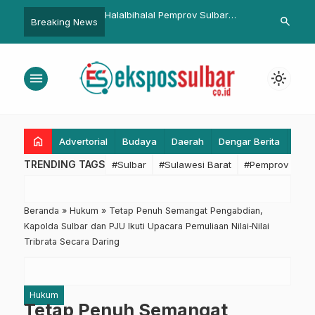
al Pemprov Sulbar
Bupati Pasangkayu Terima
Bupati Pasan
search
Breaking News
: Bangun Sinergi yang
Perwakilan Unicef
Kinerja OPD
rintah dan Masyarakat
menu
light_mode
home
Advertorial
Budaya
Daerah
Dengar Berita
Eko
TRENDING TAGS
#Sulbar
#Sulawesi Barat
#Pemprov Sulba
Beranda
»
Hukum
»
Tetap Penuh Semangat Pengabdian,
Kapolda Sulbar dan PJU Ikuti Upacara Pemuliaan Nilai‑Nilai
Tribrata Secara Daring
Hukum
Tetap Penuh Semangat