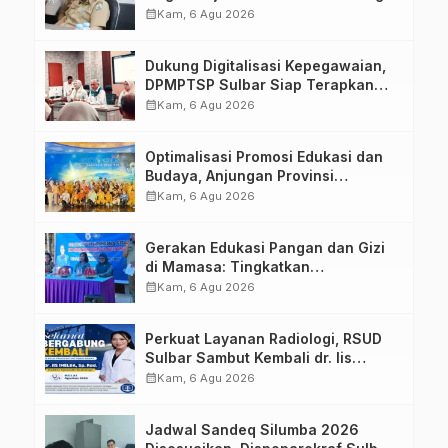
calendar_month
Kam, 6 Agu 2026
Dukung Digitalisasi Kepegawaian,
DPMPTSP Sulbar Siap Terapkan
Aplikasi FLEKSI ASN
calendar_month
Kam, 6 Agu 2026
Optimalisasi Promosi Edukasi dan
Budaya, Anjungan Provinsi
Sulawesi Barat Perkuat Kolaborasi
calendar_month
Kam, 6 Agu 2026
Strategis Bersama Sky World TMII
Gerakan Edukasi Pangan dan Gizi
di Mamasa: Tingkatkan
Pengetahuan dan Keterampilan
calendar_month
Kam, 6 Agu 2026
Keluarga dalam Pemenuhan Gizi
Perkuat Layanan Radiologi, RSUD
Sulbar Sambut Kembali dr. Iis
Imelda, Sp.Rad
calendar_month
Kam, 6 Agu 2026
Jadwal Sandeq Silumba 2026