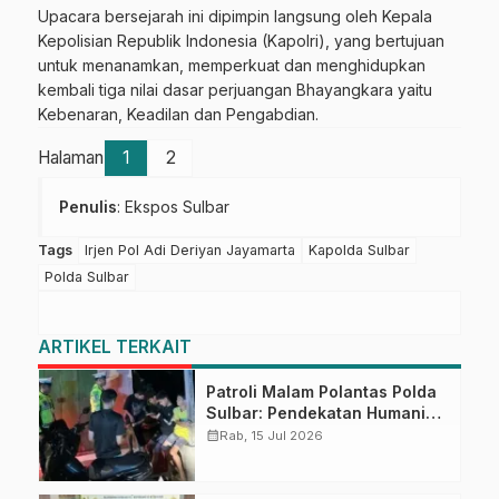
Upacara bersejarah ini dipimpin langsung oleh Kepala
Kepolisian Republik Indonesia (Kapolri), yang bertujuan
untuk menanamkan, memperkuat dan menghidupkan
kembali tiga nilai dasar perjuangan Bhayangkara yaitu
Kebenaran, Keadilan dan Pengabdian.
Halaman
1
2
Penulis
: Ekspos Sulbar
Tags
Irjen Pol Adi Deriyan Jayamarta
Kapolda Sulbar
Polda Sulbar
ARTIKEL TERKAIT
Patroli Malam Polantas Polda
Sulbar: Pendekatan Humanis
Wujudkan Rasa Aman dan
calendar_month
Rab, 15 Jul 2026
Tertib Berlalu Lintas