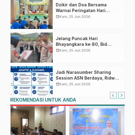
Dzikir dan Doa Bersama
Warnai Peringatan Hari
Bhayangkara ke-80 di Polda
calendar_month
Kam, 25 Jun 2026
Sulbar
Jelang Puncak Hari
Bhayangkara ke‑80, Bid
Propam Polda Sulbar Pastikan
calendar_month
Kam, 25 Jun 2026
Penampilan dan Kedisiplinan
Personel Tetap Prima
Jadi Narasumber Sharing
Session ASN Berdaya, Ridwan
Djafar Paparkan Kesiapan
calendar_month
Kam, 25 Jun 2026
SDM Pemerintahan Digital
REKOMENDASI UNTUK ANDA