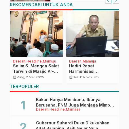
REKOMENDASI UNTUK ANDA
Daerah
Headline
Mamuju
Daerah
Mamuju
D
Salim S. Mengga Salat
Hadiri Rapat
B
n
Tarwih di Masjid Ar-
Harmonisasi
M
Rahman Karema
Ranperbup Mamasa
O
calendar_month
calendar_month
calendar_month
Ming, 2 Mar 2025
Sel, 11 Nov 2025
Mamuju, Ada Pesan
Tentang SOTK, Biro
S
TERPOPULER
al
Moral yang
Organisasi Setda
Disampaikan
Sulbar Sampaikan
Beberapa
Bukan Hanya Membantu Ibunya
Rekomendasi
Berusaha, PNM Juga Menjaga Mimpi
Daerah
Headline
Mamasa
Anaknya Untuk Menggapai Cita-Cita
Gubernur Suhardi Duka Dikukuhkan
Adat Balanipa, Raih Gelar Sulo