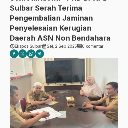
Sulbar Serah Terima
Pengembalian Jaminan
Penyelesaian Kerugian
Daerah ASN Non Bendahara
account_circle
calendar_month
comment
Ekspos Sulbar
Sel, 2 Sep 2025
0 komentar