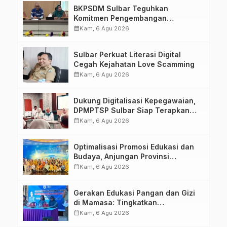
BKPSDM Sulbar Teguhkan
Komitmen Pengembangan
Kompetensi ASN melalui
calendar_month
Kam, 6 Agu 2026
Penandatanganan Perjanjian
Tugas Belajar 2026
Sulbar Perkuat Literasi Digital
Cegah Kejahatan Love Scamming
calendar_month
Kam, 6 Agu 2026
Dukung Digitalisasi Kepegawaian,
DPMPTSP Sulbar Siap Terapkan
Aplikasi FLEKSI ASN
calendar_month
Kam, 6 Agu 2026
Optimalisasi Promosi Edukasi dan
Budaya, Anjungan Provinsi
Sulawesi Barat Perkuat Kolaborasi
calendar_month
Kam, 6 Agu 2026
Strategis Bersama Sky World TMII
Gerakan Edukasi Pangan dan Gizi
di Mamasa: Tingkatkan
Pengetahuan dan Keterampilan
calendar_month
Kam, 6 Agu 2026
Keluarga dalam Pemenuhan Gizi