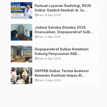
Perkuat Layanan Radiologi, RSUD
Sulbar Sambut Kembali dr. Iis
Imelda, Sp.Rad
calendar_month
Kam, 6 Agu 2026
Jadwal Sandeq Silumba 2026
Disesuaikan, Dispoparekraf Sulbar
Pastikan Persiapan Tetap
calendar_month
Kam, 6 Agu 2026
Dimatangkan
Dispoparekraf Sulbar Komitmen
Dukung Penyusunan RAD
TPB/SDGs Sulawesi Barat
calendar_month
Kam, 6 Agu 2026
DKPPKB Sulbar Terima Audiensi
Kemenko Kumham Imipas RI,
Perkuat Pelayanan Kesehatan bagi
calendar_month
Kam, 6 Agu 2026
Kelompok Rentan