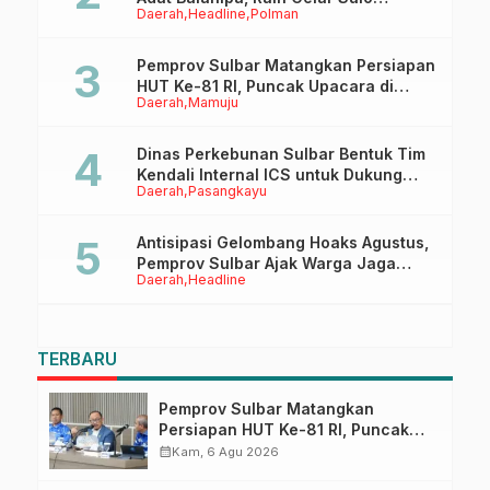
Daerah
Headline
Polman
Tappidena
Pemprov Sulbar Matangkan Persiapan
HUT Ke-81 RI, Puncak Upacara di
Daerah
Mamuju
Lapangan Ahmad Kirang
Dinas Perkebunan Sulbar Bentuk Tim
Kendali Internal ICS untuk Dukung
Daerah
Pasangkayu
Sertifikasi ISPO Pekebun di
Pasangkayu
Antisipasi Gelombang Hoaks Agustus,
Pemprov Sulbar Ajak Warga Jaga
Daerah
Headline
Ruang Digital
TERBARU
Pemprov Sulbar Matangkan
Persiapan HUT Ke-81 RI, Puncak
Upacara di Lapangan Ahmad
calendar_month
Kam, 6 Agu 2026
Kirang