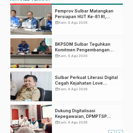
Pemprov Sulbar Matangkan
Persiapan HUT Ke-81 RI,
Puncak Upacara di Lapangan
calendar_month
Kam, 6 Agu 2026
Ahmad Kirang
BKPSDM Sulbar Teguhkan
Komitmen Pengembangan
Kompetensi ASN melalui
calendar_month
Kam, 6 Agu 2026
Penandatanganan Perjanjian
Tugas Belajar 2026
Sulbar Perkuat Literasi Digital
Cegah Kejahatan Love
Scamming
calendar_month
Kam, 6 Agu 2026
Dukung Digitalisasi
Kepegawaian, DPMPTSP
Sulbar Siap Terapkan Aplikasi
calendar_month
Kam, 6 Agu 2026
FLEKSI ASN