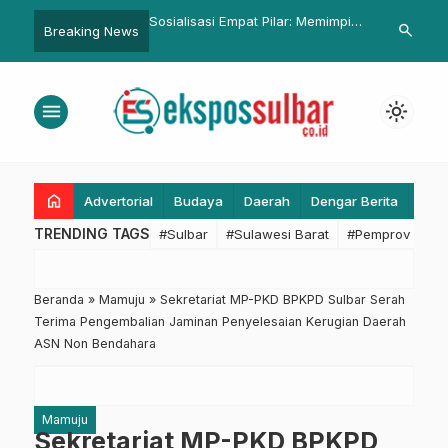
sasi Empat Pilar: Memimpin
Pemkab Pasangkayu Fasilitasi
Ridwan Ka
search
Breaking News
ran Pembangunan
Penyelesaian Konflik Masyarakat
Somad Kun
an di Komunitas Lokal
Dengan PT.Pasangkayu
SAW di Ma
menu
light_mode
home
Advertorial
Budaya
Daerah
Dengar Berita
Eko
TRENDING TAGS
#Sulbar
#Sulawesi Barat
#Pemprov Sulba
Beranda
»
Mamuju
»
Sekretariat MP-PKD BPKPD Sulbar Serah
Terima Pengembalian Jaminan Penyelesaian Kerugian Daerah
ASN Non Bendahara
Mamuju
Sekretariat MP-PKD BPKPD