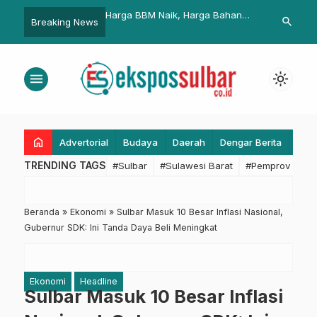
BM Naik, Harga Bahan
Dana Pusat Dipangkas Rp330
Kadis Kope
search
Breaking News
Ikut Melambung
Miliar, Pemprov Sulbar Bertahan
Persepsi B
dengan Efisiensi
Akselerasi 
ASN Panca
menu
light_mode
home
Advertorial
Budaya
Daerah
Dengar Berita
Eko
TRENDING TAGS
#Sulbar
#Sulawesi Barat
#Pemprov Sulba
Beranda
»
Ekonomi
»
Sulbar Masuk 10 Besar Inflasi Nasional,
Gubernur SDK: Ini Tanda Daya Beli Meningkat
Ekonomi
Headline
Sulbar Masuk 10 Besar Inflasi