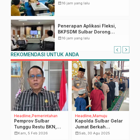
Kepala Rumah Sakit TK. III
calendar_month
16 jam yang lalu
Punggawa Malolo
Penerapan Aplikasi Fleksi,
BKPSDM Sulbar Dorong
Transformasi Digital Sistem
calendar_month
16 jam yang lalu
Kehadiran ASN
REKOMENDASI UNTUK ANDA
Headline
Pemerintahan
Headline
Mamuju
D
Pemprov Sulbar
Kapolda Sulbar Gelar
S
Tunggu Restu BKN,
Jumat Berkah
I
Pelantikan Pejabat
Bersama Anak Yatim
P
calendar_month
calendar_month
calendar_month
Kam, 5 Feb 2026
Sab, 30 Agu 2025
Segera Dilakukan
K