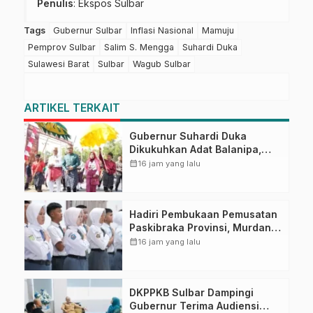
Penulis
: Ekspos Sulbar
Tags
Gubernur Sulbar
Inflasi Nasional
Mamuju
Pemprov Sulbar
Salim S. Mengga
Suhardi Duka
Sulawesi Barat
Sulbar
Wagub Sulbar
ARTIKEL TERKAIT
Gubernur Suhardi Duka
Dikukuhkan Adat Balanipa,
Raih Gelar Sulo Tappidena
calendar_month
16 jam yang lalu
Hadiri Pembukaan Pemusatan
Paskibraka Provinsi, Murdanil:
Ini Membentuk Karakter
calendar_month
16 jam yang lalu
Hingga Kedisiplinannya
DKPPKB Sulbar Dampingi
Gubernur Terima Audiensi