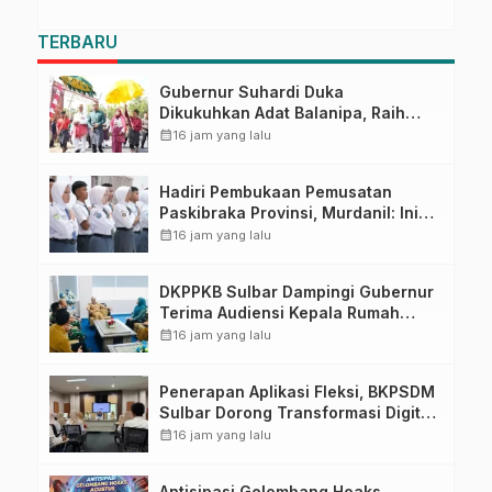
TERBARU
Gubernur Suhardi Duka
Dikukuhkan Adat Balanipa, Raih
Gelar Sulo Tappidena
calendar_month
16 jam yang lalu
Hadiri Pembukaan Pemusatan
Paskibraka Provinsi, Murdanil: Ini
Membentuk Karakter Hingga
calendar_month
16 jam yang lalu
Kedisiplinannya
DKPPKB Sulbar Dampingi Gubernur
Terima Audiensi Kepala Rumah
Sakit TK. III Punggawa Malolo
calendar_month
16 jam yang lalu
Penerapan Aplikasi Fleksi, BKPSDM
Sulbar Dorong Transformasi Digital
Sistem Kehadiran ASN
calendar_month
16 jam yang lalu
Antisipasi Gelombang Hoaks