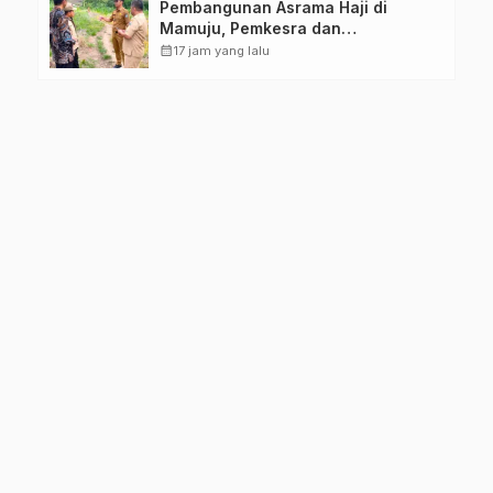
Pembangunan Asrama Haji di
Mamuju, Pemkesra dan
Kementerian Haji Sulbar Tinjau
calendar_month
17 jam yang lalu
Lokasi