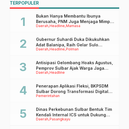
TERPOPULER
Bukan Hanya Membantu Ibunya
Berusaha, PNM Juga Menjaga Mimpi
Daerah
Headline
Mamasa
Anaknya Untuk Menggapai Cita-Cita
Gubernur Suhardi Duka Dikukuhkan
Adat Balanipa, Raih Gelar Sulo
Daerah
Headline
Polman
Tappidena
Antisipasi Gelombang Hoaks Agustus,
Pemprov Sulbar Ajak Warga Jaga
Daerah
Headline
Ruang Digital
Penerapan Aplikasi Fleksi, BKPSDM
Sulbar Dorong Transformasi Digital
Pemerintahan
Sistem Kehadiran ASN
Dinas Perkebunan Sulbar Bentuk Tim
Kendali Internal ICS untuk Dukung
Daerah
Pasangkayu
Sertifikasi ISPO Pekebun di
Pasangkayu