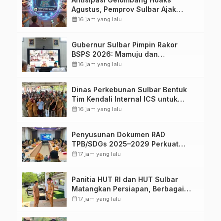
Agustus, Pemprov Sulbar Ajak
Warga Jaga Ruang Digital
calendar_month
16 jam yang lalu
Gubernur Sulbar Pimpin Rakor
BSPS 2026: Mamuju dan
Pasangkayu Masih Nol Realisasi
calendar_month
16 jam yang lalu
dari Kuota 5.250 Unit
Dinas Perkebunan Sulbar Bentuk
Tim Kendali Internal ICS untuk
Dukung Sertifikasi ISPO Pekebun di
calendar_month
16 jam yang lalu
Pasangkayu
Penyusunan Dokumen RAD
TPB/SDGs 2025–2029 Perkuat
Arah Pembangunan Berkelanjutan
calendar_month
17 jam yang lalu
Sulawesi Barat
Panitia HUT RI dan HUT Sulbar
Matangkan Persiapan, Berbagai
Lomba Akan Dilaksanakan Pemprov
calendar_month
17 jam yang lalu
Sulbar