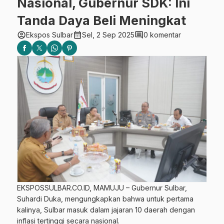
Nasional, Gubernur SDK: Ini
Tanda Daya Beli Meningkat
account_circle
calendar_month
comment
Ekspos Sulbar
Sel, 2 Sep 2025
0 komentar
EKSPOSSULBAR.CO.ID, MAMUJU – Gubernur Sulbar,
Suhardi Duka, mengungkapkan bahwa untuk pertama
kalinya, Sulbar masuk dalam jajaran 10 daerah dengan
inflasi tertinggi secara nasional.