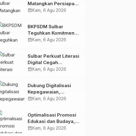
Matangkan Persiapan
HUT Ke-81 RI, Puncak
calendar_month
Kam, 6 Agu 2026
Upacara di Lapangan
Ahmad Kirang
BKPSDM Sulbar
Teguhkan Komitmen
Pengembangan
calendar_month
Kam, 6 Agu 2026
Kompetensi ASN
melalui
Sulbar Perkuat Literasi
Penandatanganan
Digital Cegah
Perjanjian Tugas
Kejahatan Love
calendar_month
Kam, 6 Agu 2026
Belajar 2026
Scamming
Dukung Digitalisasi
Kepegawaian,
DPMPTSP Sulbar Siap
calendar_month
Kam, 6 Agu 2026
Terapkan Aplikasi
FLEKSI ASN
Optimalisasi Promosi
Edukasi dan Budaya,
Anjungan Provinsi
calendar_month
Kam, 6 Agu 2026
Sulawesi Barat Perkuat