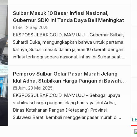
Republik Indonesia (Mendagri RI) yang dirangkaikan
dengan Rapat Koordinasi Pengendalian Inflasi Tahun
Sulbar Masuk 10 Besar Inflasi Nasional,
2025, Selasa (2/9/2025). Kegiatan ini dihadiri secara
Gubernur SDK: Ini Tanda Daya Beli Meningkat
virtual dari Ruang Oval Kantor Gubernur Sulbar. Rapat
calendar_month
Sel, 2 Sep 2025
tersebut dipusatkan di Kantor Kemendagri RI. […]
EKSPOSSULBAR.CO.ID, MAMUJU – Gubernur Sulbar,
Suhardi Duka, mengungkapkan bahwa untuk pertama
kalinya, Sulbar masuk dalam jajaran 10 daerah dengan
inflasi tertinggi secara nasional. Inflasi di Sulbar saat ini
tercatat di angka 3,5 persen, angka yang cukup
mengejutkan mengingat Sulbar selama ini dikenal
Pemprov Sulbar Gelar Pasar Murah Jelang
sebagai salah satu daerah dengan inflasi terendah.
Idul Adha, Stabilkan Harga Pangan di Bawah
“Baru kali ini Sulawesi Barat itu […]
Inflasi Nasional
calendar_month
Jum, 23 Mei 2025
EKSPOSSULBAR.CO.ID, MAMUJU – Sebagai upaya
stabilisasi harga pangan jelang hari raya idul Adha,
Dinas Ketahanan Pangan (Ketapang) Provinsi
Sulawesi Barat, kembali menggelar pasar murah di
T
yang terpusat di depan Kantor Gubernur Sulawesi
Barat. Kepala Dinas Tanaman Pangan Sulbar, Abdul