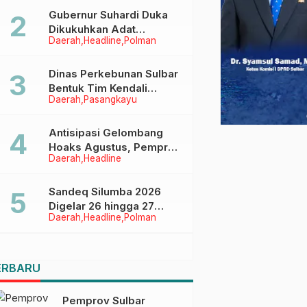
Menggapai Cita-Cita
Gubernur Suhardi Duka
Dikukuhkan Adat
Daerah
Headline
Polman
Balanipa, Raih Gelar Sulo
Tappidena
Dinas Perkebunan Sulbar
Bentuk Tim Kendali
Daerah
Pasangkayu
Internal ICS untuk Dukung
Sertifikasi ISPO Pekebun
di Pasangkayu
Antisipasi Gelombang
Hoaks Agustus, Pemprov
Daerah
Headline
Sulbar Ajak Warga Jaga
Ruang Digital
Sandeq Silumba 2026
Digelar 26 hingga 27
Daerah
Headline
Polman
September, Rangkaian
HUT Sulbar
ERBARU
Pemprov Sulbar