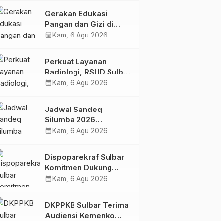
Kolaborasi Strategis
Gerakan Edukasi
Bersama Sky World
Pangan dan Gizi di
TMII
Mamasa: Tingkatkan
calendar_month
Kam, 6 Agu 2026
Pengetahuan dan
Keterampilan Keluarga
Perkuat Layanan
dalam Pemenuhan Gizi
Radiologi, RSUD Sulbar
Sambut Kembali dr. Iis
calendar_month
Kam, 6 Agu 2026
Imelda, Sp.Rad
Jadwal Sandeq
Silumba 2026
Disesuaikan,
calendar_month
Kam, 6 Agu 2026
Dispoparekraf Sulbar
Pastikan Persiapan
Dispoparekraf Sulbar
Tetap Dimatangkan
Komitmen Dukung
Penyusunan RAD
calendar_month
Kam, 6 Agu 2026
TPB/SDGs Sulawesi
Barat
DKPPKB Sulbar Terima
Audiensi Kemenko