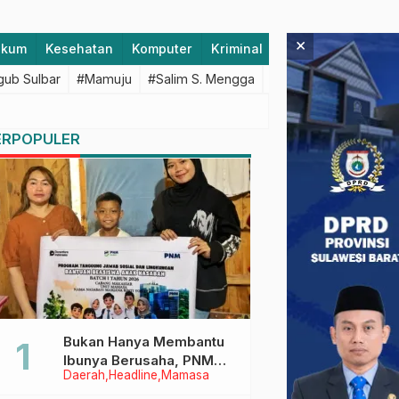
×
ukum
Kesehatan
Komputer
Kriminal
Lifestyle
Majen
ub Sulbar
#Mamuju
#Salim S. Mengga
#featured
#Polda S
ERPOPULER
Bukan Hanya Membantu
Ibunya Berusaha, PNM
Daerah
Headline
Mamasa
Juga Menjaga Mimpi
Anaknya Untuk