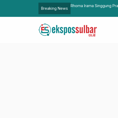
ot Gaya Hidup DPR
Produksi Gabah Kering Gil
Breaking News