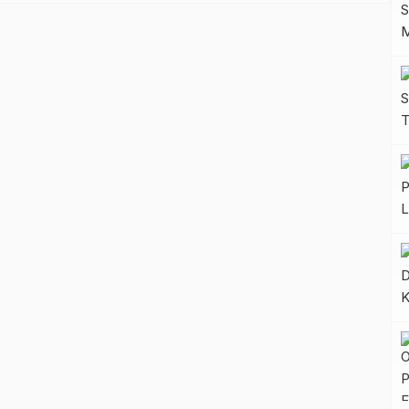
Waris menegaskan program gerakan pangan murah
Pemprov Sulbar ini bukan semata-mata menekan laju
inflasi, tapi untuk […]