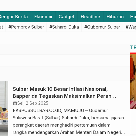
Dengar Berita
Ekonomi
Gadget
Headline
Hiburan
H
at
#Pemprov Sulbar
#Suhardi Duka
#Gubernur Sulbar
#Wag
T
Sulbar Masuk 10 Besar Inflasi Nasional,
Bapperida Tegaskan Maksimalkan Peran
Perencanaan Hadapi Tantangan Inflasi
calendar_month
Sel, 2 Sep 2025
EKSPOSSULBAR.CO.ID, MAMUJU – Gubernur
Sulawesi Barat (Sulbar) Suhardi Duka, bersama jajaran
perangkat daerah menghadiri pertemuan dalam
rangka mendengarkan Arahan Menteri Dalam Negeri