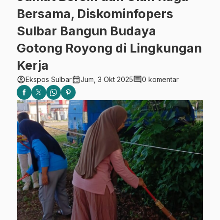
Bersama, Diskominfopers
Sulbar Bangun Budaya
Gotong Royong di Lingkungan
Kerja
account_circle
calendar_month
comment
Ekspos Sulbar
Jum, 3 Okt 2025
0 komentar