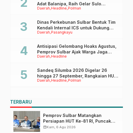
Adat Balanipa, Raih Gelar Sulo
Daerah
Headline
Polman
Tappidena
Dinas Perkebunan Sulbar Bentuk Tim
Kendali Internal ICS untuk Dukung
Daerah
Pasangkayu
Sertifikasi ISPO Pekebun di
Pasangkayu
Antisipasi Gelombang Hoaks Agustus,
Pemprov Sulbar Ajak Warga Jaga
Daerah
Headline
Ruang Digital
Sandeq Silumba 2026 Digelar 26
hingga 27 September, Rangkaian HUT
Daerah
Headline
Polman
Sulbar
TERBARU
Pemprov Sulbar Matangkan
Persiapan HUT Ke-81 RI, Puncak
Upacara di Lapangan Ahmad
calendar_month
Kam, 6 Agu 2026
Kirang