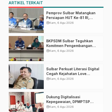
ARTIKEL TERKAIT
Pemprov Sulbar Matangkan
Persiapan HUT Ke-81 RI,
Puncak Upacara di Lapangan
calendar_month
Kam, 6 Agu 2026
Ahmad Kirang
BKPSDM Sulbar Teguhkan
Komitmen Pengembangan
Kompetensi ASN melalui
calendar_month
Kam, 6 Agu 2026
Penandatanganan Perjanjian
Tugas Belajar 2026
Sulbar Perkuat Literasi Digital
Cegah Kejahatan Love
Scamming
calendar_month
Kam, 6 Agu 2026
Dukung Digitalisasi
Kepegawaian, DPMPTSP
Sulbar Siap Terapkan Aplikasi
calendar_month
Kam, 6 Agu 2026
FLEKSI ASN