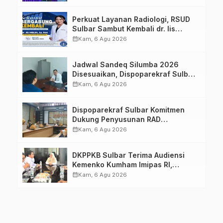
Keluarga dalam Pemenuhan Gizi
Perkuat Layanan Radiologi, RSUD
Sulbar Sambut Kembali dr. Iis
Imelda, Sp.Rad
calendar_month
Kam, 6 Agu 2026
Jadwal Sandeq Silumba 2026
Disesuaikan, Dispoparekraf Sulbar
Pastikan Persiapan Tetap
calendar_month
Kam, 6 Agu 2026
Dimatangkan
Dispoparekraf Sulbar Komitmen
Dukung Penyusunan RAD
TPB/SDGs Sulawesi Barat
calendar_month
Kam, 6 Agu 2026
DKPPKB Sulbar Terima Audiensi
Kemenko Kumham Imipas RI,
Perkuat Pelayanan Kesehatan bagi
calendar_month
Kam, 6 Agu 2026
Kelompok Rentan