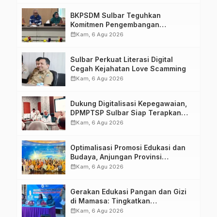
BKPSDM Sulbar Teguhkan
Komitmen Pengembangan
Kompetensi ASN melalui
calendar_month
Kam, 6 Agu 2026
Penandatanganan Perjanjian
Tugas Belajar 2026
Sulbar Perkuat Literasi Digital
Cegah Kejahatan Love Scamming
calendar_month
Kam, 6 Agu 2026
Dukung Digitalisasi Kepegawaian,
DPMPTSP Sulbar Siap Terapkan
Aplikasi FLEKSI ASN
calendar_month
Kam, 6 Agu 2026
Optimalisasi Promosi Edukasi dan
Budaya, Anjungan Provinsi
Sulawesi Barat Perkuat Kolaborasi
calendar_month
Kam, 6 Agu 2026
Strategis Bersama Sky World TMII
Gerakan Edukasi Pangan dan Gizi
di Mamasa: Tingkatkan
Pengetahuan dan Keterampilan
calendar_month
Kam, 6 Agu 2026