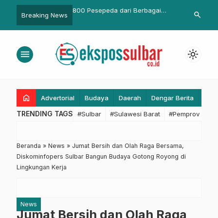
epeda dari Berbagai
Pemkab Mamuju Siapkan
Legislator 
search
Breaking News
Meriahkan Majene Cross
Layanan Vaksinasi Serentak
Lebih Disipl
 2022
menu
light_mode
home
Advertorial
Budaya
Daerah
Dengar Berita
Eko
TRENDING TAGS
#Sulbar
#Sulawesi Barat
#Pemprov Sulba
Beranda
»
News
»
Jumat Bersih dan Olah Raga Bersama,
Diskominfopers Sulbar Bangun Budaya Gotong Royong di
Lingkungan Kerja
News
Jumat Bersih dan Olah Raga