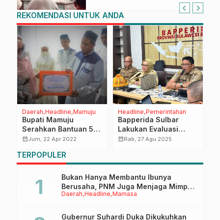
REKOMENDASI UNTUK ANDA
Daerah
Headline
Mamuju
Headline
Pemerintahan
P
,
Bupati Mamuju
Bapperida Sulbar
D
a
Serahkan Bantuan 50
Lakukan Evaluasi
B
Juta Pembangunan
Rancangan Akhir
K
calendar_month
calendar_month
calendar_month
Jum, 22 Apr 2022
Rab, 27 Agu 2025
Masjid Al-Quba
RPJMD Kabupaten
T
TERPOPULER
Kasiwa
Mamuju 2025–2029
Bukan Hanya Membantu Ibunya
Berusaha, PNM Juga Menjaga Mimpi
Daerah
Headline
Mamasa
Anaknya Untuk Menggapai Cita-Cita
Gubernur Suhardi Duka Dikukuhkan