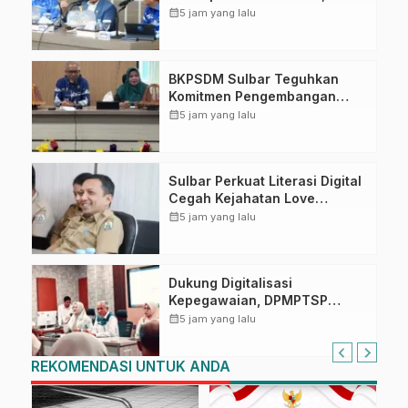
Puncak Upacara di Lapangan
calendar_month
5 jam yang lalu
Ahmad Kirang
BKPSDM Sulbar Teguhkan
Komitmen Pengembangan
Kompetensi ASN melalui
calendar_month
5 jam yang lalu
Penandatanganan Perjanjian
Tugas Belajar 2026
Sulbar Perkuat Literasi Digital
Cegah Kejahatan Love
Scamming
calendar_month
5 jam yang lalu
Dukung Digitalisasi
Kepegawaian, DPMPTSP
Sulbar Siap Terapkan Aplikasi
calendar_month
5 jam yang lalu
FLEKSI ASN
REKOMENDASI UNTUK ANDA