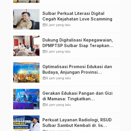
Penandatanganan Perjanjian
Tugas Belajar 2026
Sulbar Perkuat Literasi Digital
Cegah Kejahatan Love Scamming
calendar_month
5 jam yang lalu
Dukung Digitalisasi Kepegawaian,
DPMPTSP Sulbar Siap Terapkan
Aplikasi FLEKSI ASN
calendar_month
5 jam yang lalu
Optimalisasi Promosi Edukasi dan
Budaya, Anjungan Provinsi
Sulawesi Barat Perkuat Kolaborasi
calendar_month
6 jam yang lalu
Strategis Bersama Sky World TMII
Gerakan Edukasi Pangan dan Gizi
di Mamasa: Tingkatkan
Pengetahuan dan Keterampilan
calendar_month
6 jam yang lalu
Keluarga dalam Pemenuhan Gizi
Perkuat Layanan Radiologi, RSUD
Sulbar Sambut Kembali dr. Iis
Imelda, Sp.Rad