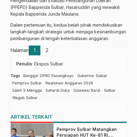
Pengendalian dan Evaluasi Pembangunan Daerah
(PPEPD) Bapperida Sulbar, Hasanuddin yang mewakili
Kepala Bapperida Junda Maulana.
Dalam pertemuan itu, kedua belah pihak mendiskusikan
langkah-langkah strategis untuk menjaga kesinambungan
pembangunan di tengah keterbatasan anggaran.
Halaman
1
2
Penulis
: Ekspos Sulbar
Tags
Banggar DPRD Pasangkayu
Gubernur Sulbar
Pemprov Sulbar
Realokasi Anggaran 2026
Salim S Mengga
Suhardi Duka
Sulawesi Barat
Sulbar
Wagub Sulbar
ARTIKEL TERKAIT
Pemprov Sulbar Matangkan
Persiapan HUT Ke-81 RI,