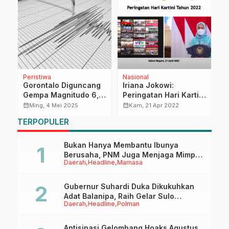
Peristiwa
Nasional
D
Gorontalo Diguncang
Iriana Jokowi:
G
Gempa Magnitudo 6,0
Peringatan Hari Kartini
P
pada 3 Mei 2025
Momentum Perempuan
P
calendar_month
calendar_month
calendar_month
Ming, 4 Mei 2025
Kam, 21 Apr 2022
Indonesia Bangkit dari
I
TERPOPULER
Pandemi
Bukan Hanya Membantu Ibunya
Berusaha, PNM Juga Menjaga Mimpi
Daerah
Headline
Mamasa
Anaknya Untuk Menggapai Cita-Cita
Gubernur Suhardi Duka Dikukuhkan
Adat Balanipa, Raih Gelar Sulo
Daerah
Headline
Polman
Tappidena
Antisipasi Gelombang Hoaks Agustus,