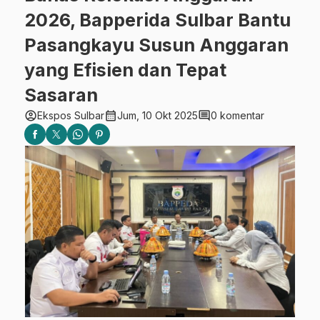
2026, Bapperida Sulbar Bantu
Pasangkayu Susun Anggaran
yang Efisien dan Tepat
Sasaran
account_circle
calendar_month
comment
Ekspos Sulbar
Jum, 10 Okt 2025
0 komentar