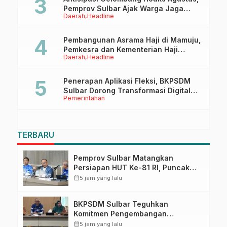
Pemprov Sulbar Ajak Warga Jaga
Daerah
Headline
Ruang Digital
Pembangunan Asrama Haji di Mamuju,
Pemkesra dan Kementerian Haji
Daerah
Headline
Sulbar Tinjau Lokasi
Penerapan Aplikasi Fleksi, BKPSDM
Sulbar Dorong Transformasi Digital
Pemerintahan
Sistem Kehadiran ASN
TERBARU
Pemprov Sulbar Matangkan
Persiapan HUT Ke-81 RI, Puncak
Upacara di Lapangan Ahmad
calendar_month
5 jam yang lalu
Kirang
BKPSDM Sulbar Teguhkan
Komitmen Pengembangan
Kompetensi ASN melalui
calendar_month
5 jam yang lalu