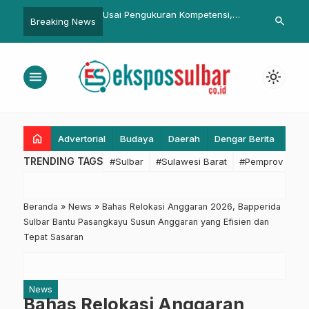
ukuran Kompetensi,
Pelayanan Prima, Prioritas Ponek
Pemda Mama
search
Breaking News
o Kerja Sama Komdigi
RSUD Pasangkayu
Jamaah Calo
elatihan Multimedia
onel Pemprov Sulbar
menu
light_mode
home
Advertorial
Budaya
Daerah
Dengar Berita
Eko
TRENDING TAGS
#Sulbar
#Sulawesi Barat
#Pemprov Sulba
Beranda
»
News
»
Bahas Relokasi Anggaran 2026, Bapperida
Sulbar Bantu Pasangkayu Susun Anggaran yang Efisien dan
Tepat Sasaran
News
Bahas Relokasi Anggaran