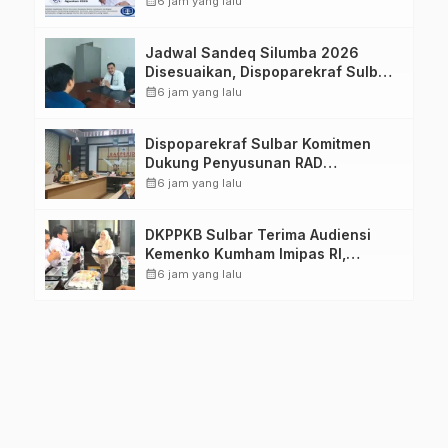
calendar_month
6 jam yang lalu
Jadwal Sandeq Silumba 2026
Disesuaikan, Dispoparekraf Sulbar
Pastikan Persiapan Tetap
calendar_month
6 jam yang lalu
Dimatangkan
Dispoparekraf Sulbar Komitmen
Dukung Penyusunan RAD
TPB/SDGs Sulawesi Barat
calendar_month
6 jam yang lalu
DKPPKB Sulbar Terima Audiensi
Kemenko Kumham Imipas RI,
Perkuat Pelayanan Kesehatan bagi
calendar_month
6 jam yang lalu
Kelompok Rentan