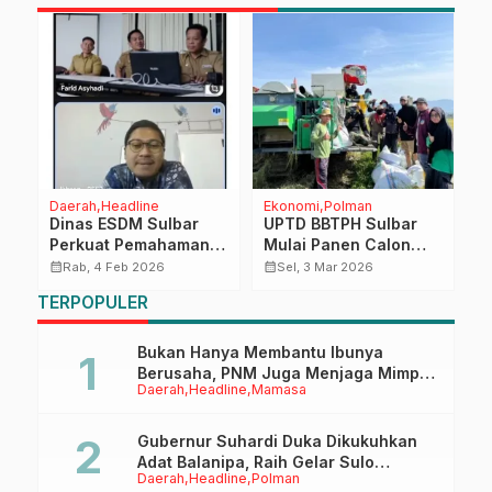
Daerah
Headline
Ekonomi
Polman
D
Dinas ESDM Sulbar
UPTD BBTPH Sulbar
F
Perkuat Pemahaman
Mulai Panen Calon
D
Keselamatan
Benih Padi Inbrida
P
calendar_month
calendar_month
calendar_month
Rab, 4 Feb 2026
Sel, 3 Mar 2026
Ketenagalistrikan
Sawah di BBI Lantora,
TERPOPULER
melalui Rapat Virtual
Targetkan 30 Ton
dengan PT Bank
Benih Berkualitas
Sulselbar
Bukan Hanya Membantu Ibunya
Berusaha, PNM Juga Menjaga Mimpi
Daerah
Headline
Mamasa
Anaknya Untuk Menggapai Cita-Cita
Gubernur Suhardi Duka Dikukuhkan
Adat Balanipa, Raih Gelar Sulo
Daerah
Headline
Polman
Tappidena