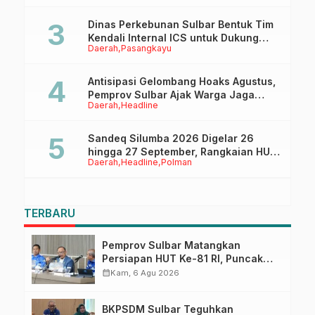
Dinas Perkebunan Sulbar Bentuk Tim
Kendali Internal ICS untuk Dukung
Daerah
Pasangkayu
Sertifikasi ISPO Pekebun di
Pasangkayu
Antisipasi Gelombang Hoaks Agustus,
Pemprov Sulbar Ajak Warga Jaga
Daerah
Headline
Ruang Digital
Sandeq Silumba 2026 Digelar 26
hingga 27 September, Rangkaian HUT
Daerah
Headline
Polman
Sulbar
TERBARU
Pemprov Sulbar Matangkan
Persiapan HUT Ke-81 RI, Puncak
Upacara di Lapangan Ahmad
calendar_month
Kam, 6 Agu 2026
Kirang
BKPSDM Sulbar Teguhkan