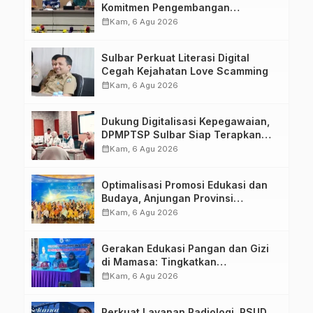
Komitmen Pengembangan
Kompetensi ASN melalui
calendar_month
Kam, 6 Agu 2026
Penandatanganan Perjanjian
Tugas Belajar 2026
Sulbar Perkuat Literasi Digital
Cegah Kejahatan Love Scamming
calendar_month
Kam, 6 Agu 2026
Dukung Digitalisasi Kepegawaian,
DPMPTSP Sulbar Siap Terapkan
Aplikasi FLEKSI ASN
calendar_month
Kam, 6 Agu 2026
Optimalisasi Promosi Edukasi dan
Budaya, Anjungan Provinsi
Sulawesi Barat Perkuat Kolaborasi
calendar_month
Kam, 6 Agu 2026
Strategis Bersama Sky World TMII
Gerakan Edukasi Pangan dan Gizi
di Mamasa: Tingkatkan
Pengetahuan dan Keterampilan
calendar_month
Kam, 6 Agu 2026
Keluarga dalam Pemenuhan Gizi
Perkuat Layanan Radiologi, RSUD