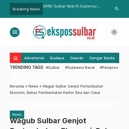
Sulbar Nilai Pj Gubernur
Penyumbang PDRB Terbesar,
Patroli
search
Breaking News
uangkan APBD Pro Rakyat
Gubernur Ridwan Kamil Puji
Pasangk
Kabupaten Bekasi di Hari Jadi ke
Motor
– 73
menu
light_mode
home
Advertorial
Budaya
Daerah
Dengar Berita
Eko
TRENDING TAGS
#Sulbar
#Sulawesi Barat
#Pemprov Sulba
Beranda
»
News
»
Wagub Sulbar Genjot Pertumbuhan
Ekonomi, Bahas Pembentukan Kantor Bea dan Cukai
News
Wagub Sulbar Genjot