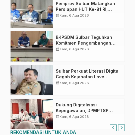
Pemprov Sulbar Matangkan
Persiapan HUT Ke-81 RI,
Puncak Upacara di Lapangan
calendar_month
Kam, 6 Agu 2026
Ahmad Kirang
BKPSDM Sulbar Teguhkan
Komitmen Pengembangan
Kompetensi ASN melalui
calendar_month
Kam, 6 Agu 2026
Penandatanganan Perjanjian
Tugas Belajar 2026
Sulbar Perkuat Literasi Digital
Cegah Kejahatan Love
Scamming
calendar_month
Kam, 6 Agu 2026
Dukung Digitalisasi
Kepegawaian, DPMPTSP
Sulbar Siap Terapkan Aplikasi
calendar_month
Kam, 6 Agu 2026
FLEKSI ASN
REKOMENDASI UNTUK ANDA