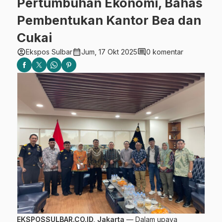
Pertumbuhan Ekonomi, Bahas
Pembentukan Kantor Bea dan
Cukai
account_circle
calendar_month
comment
Ekspos Sulbar
Jum, 17 Okt 2025
0 komentar
EKSPOSSULBAR.CO.ID, Jakarta
— Dalam upaya