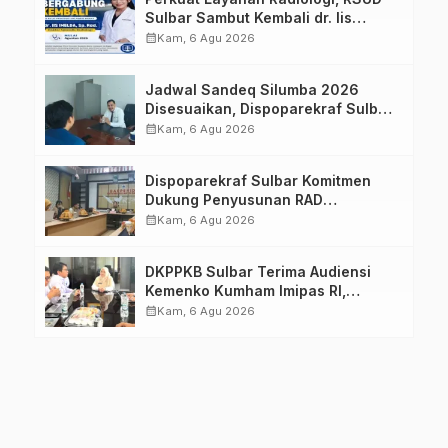
Sulbar Sambut Kembali dr. Iis
Imelda, Sp.Rad
calendar_month
Kam, 6 Agu 2026
Jadwal Sandeq Silumba 2026
Disesuaikan, Dispoparekraf Sulbar
Pastikan Persiapan Tetap
calendar_month
Kam, 6 Agu 2026
Dimatangkan
Dispoparekraf Sulbar Komitmen
Dukung Penyusunan RAD
TPB/SDGs Sulawesi Barat
calendar_month
Kam, 6 Agu 2026
DKPPKB Sulbar Terima Audiensi
Kemenko Kumham Imipas RI,
Perkuat Pelayanan Kesehatan bagi
calendar_month
Kam, 6 Agu 2026
Kelompok Rentan