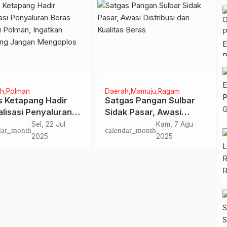
ine
Olahraga
Ekonomi
amen S Mengga Cup
Revitalisasi Tambak di
agub Sulbar Ingin
Sulbar Dapat Anggaran
k Talenta Lokal
Rp200 Miliar dari
Ming, 18 Mei
Rab, 25 Jun
dar_month
calendar_month
ualitas Nasional
Kementerian Kelautan
2025
2025
dan Perikanan