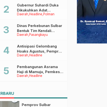
Menggapai Cita-Cita
Gubernur Suhardi Duka
Dikukuhkan Adat
Daerah
Headline
Polman
Balanipa, Raih Gelar Sulo
Tappidena
Dinas Perkebunan Sulbar
Bentuk Tim Kendali
Daerah
Pasangkayu
Internal ICS untuk Dukung
Sertifikasi ISPO Pekebun
di Pasangkayu
Antisipasi Gelombang
Hoaks Agustus, Pemprov
Daerah
Headline
Sulbar Ajak Warga Jaga
Ruang Digital
Pembangunan Asrama
Haji di Mamuju, Pemkesra
Daerah
Headline
dan Kementerian Haji
Sulbar Tinjau Lokasi
ERBARU
Pemprov Sulbar