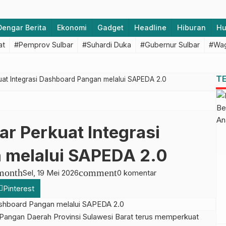
Dengar Berita
Ekonomi
Gadget
Headline
Hiburan
H
at
#Pemprov Sulbar
#Suhardi Duka
#Gubernur Sulbar
#Wag
T
uat Integrasi Dashboard Pangan melalui SAPEDA 2.0
r Perkuat Integrasi
 melalui SAPEDA 2.0
month
comment
Sel, 19 Mei 2026
0 komentar
Pinterest
gan Daerah Provinsi Sulawesi Barat terus memperkuat