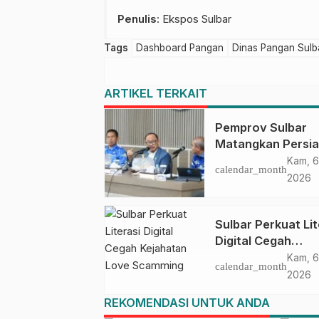
Penulis
: Ekspos Sulbar
Tags
Dashboard Pangan
Dinas Pangan Sulb
ARTIKEL TERKAIT
Pemprov Sulbar
Matangkan Persi
HUT Ke-81 RI, Pu
Kam, 6
calendar_month
Upacara di Lapan
2026
Ahmad Kirang
Sulbar Perkuat Lit
Digital Cegah
Kejahatan Love
Kam, 6
calendar_month
Scamming
2026
REKOMENDASI UNTUK ANDA