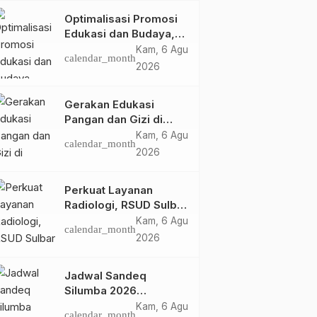
Optimalisasi Promosi
Edukasi dan Budaya,
Anjungan Provinsi
Kam, 6 Agu
calendar_month
Sulawesi Barat Perkuat
2026
Kolaborasi Strategis
Bersama Sky World
Gerakan Edukasi
TMII
Pangan dan Gizi di
Pemerintahan
Daerah
Polman
Mamasa: Tingkatkan
Kam, 6 Agu
BPKAD Sulbar Sosialisasi
Kadis Ketapang Hadir
calendar_month
Pengetahuan dan
2026
SIMGAJI Berbasis Web,
Sosialisasi Penyaluran
Keterampilan Keluarga
Integrasikan Data
Beras SPHP di Polman,
Rab, 13 Mei
Sel, 22 Jul
dalam Pemenuhan Gizi
calendar_month
calendar_month
Penggajian ASN
Ingatkan Pedagang
Perkuat Layanan
2026
2025
Radiologi, RSUD Sulbar
Jangan Mengoplos
Sambut Kembali dr. Iis
Kam, 6 Agu
calendar_month
Imelda, Sp.Rad
2026
Jadwal Sandeq
Silumba 2026
Disesuaikan,
Kam, 6 Agu
calendar_month