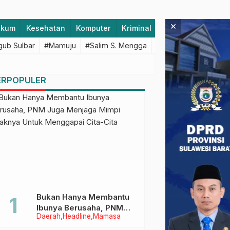
×
ukum
Kesehatan
Komputer
Kriminal
Lifestyle
Majen
ub Sulbar
#Mamuju
#Salim S. Mengga
#featured
#Polda S
ERPOPULER
Bukan Hanya Membantu
Ibunya Berusaha, PNM
Daerah
Headline
Mamasa
Juga Menjaga Mimpi
Anaknya Untuk