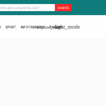
Daftar Koperasi ASN Panca Daya Sulbar, Ikuti 4 Langkah Berikut Ini
search
light_mode
expand_more
I
SPORT
INFOTAINMENT
RAGAM