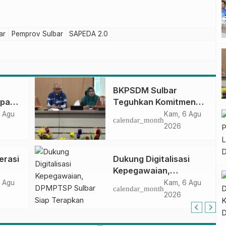
ar
Pemprov Sulbar
SAPEDA 2.0
BKPSDM Sulbar
apan
Teguhkan Komitmen
ncak
Pengembangan
 Agu
Kam, 6 Agu
calendar_month
gan
Kompetensi ASN
2026
melalui
Penandatanganan
erasi
Dukung Digitalisasi
Perjanjian Tugas
Kepegawaian,
Belajar 2026
DPMPTSP Sulbar Siap
 Agu
Kam, 6 Agu
calendar_month
Terapkan Aplikasi
2026
FLEKSI ASN