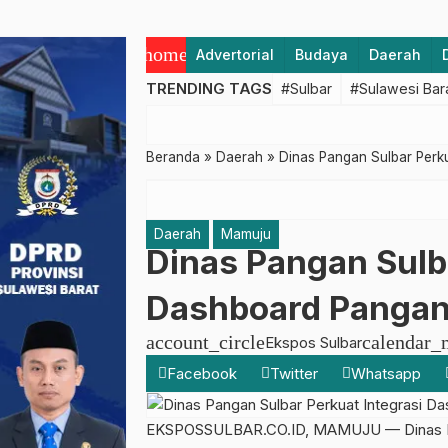
home
Advertorial
Budaya
Daerah
TRENDING TAGS
#Sulbar
#Sulawesi Bar
Beranda
»
Daerah
»
Dinas Pangan Sulbar Perk
Daerah
Mamuju
Dinas Pangan Sulba
Dashboard Pangan
account_circle
calendar_
Ekspos Sulbar
Facebook
Twitter
Whatsapp
EKSPOSSULBAR.CO.ID, MAMUJU — Dinas Pan