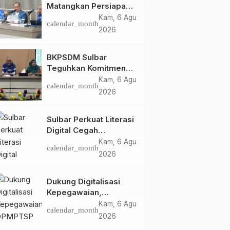
Matangkan Persiapan
HUT Ke-81 RI, Puncak
Kam, 6 Agu
calendar_month
Upacara di Lapangan
2026
Ahmad Kirang
BKPSDM Sulbar
Teguhkan Komitmen
Pengembangan
Kam, 6 Agu
calendar_month
Kompetensi ASN
2026
melalui
Penandatanganan
Sulbar Perkuat Literasi
Perjanjian Tugas
Digital Cegah
Belajar 2026
Kejahatan Love
Kam, 6 Agu
calendar_month
Scamming
2026
Dukung Digitalisasi
Kepegawaian,
DPMPTSP Sulbar Siap
Kam, 6 Agu
calendar_month
Terapkan Aplikasi
2026
FLEKSI ASN