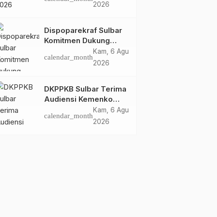
Dispoparekraf Sulbar
2026
Pastikan Persiapan
Tetap Dimatangkan
Dispoparekraf Sulbar
Komitmen Dukung
Penyusunan RAD
Kam, 6 Agu
calendar_month
TPB/SDGs Sulawesi
2026
Barat
DKPPKB Sulbar Terima
Audiensi Kemenko
Kumham Imipas RI,
Kam, 6 Agu
calendar_month
Perkuat Pelayanan
2026
Kesehatan bagi
Kelompok Rentan