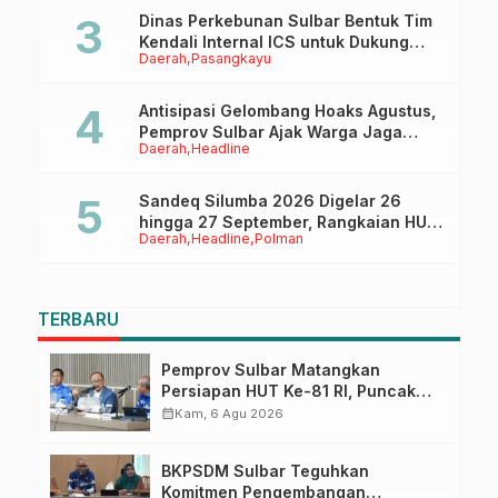
Dinas Perkebunan Sulbar Bentuk Tim
Kendali Internal ICS untuk Dukung
Daerah
Pasangkayu
Sertifikasi ISPO Pekebun di
Pasangkayu
Antisipasi Gelombang Hoaks Agustus,
Pemprov Sulbar Ajak Warga Jaga
Daerah
Headline
Ruang Digital
Sandeq Silumba 2026 Digelar 26
hingga 27 September, Rangkaian HUT
Daerah
Headline
Polman
Sulbar
TERBARU
Pemprov Sulbar Matangkan
Persiapan HUT Ke-81 RI, Puncak
Upacara di Lapangan Ahmad
calendar_month
Kam, 6 Agu 2026
Kirang
BKPSDM Sulbar Teguhkan
Komitmen Pengembangan