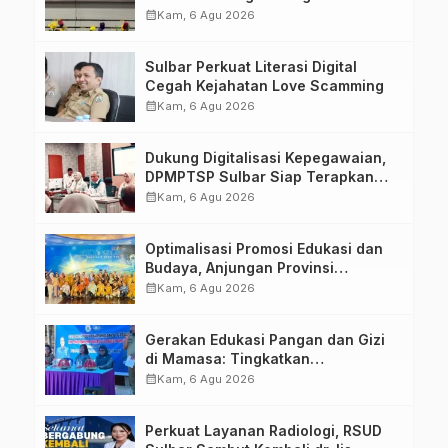
Kompetensi ASN melalui
calendar_month
Kam, 6 Agu 2026
Penandatanganan Perjanjian
Tugas Belajar 2026
Sulbar Perkuat Literasi Digital
Cegah Kejahatan Love Scamming
calendar_month
Kam, 6 Agu 2026
Dukung Digitalisasi Kepegawaian,
DPMPTSP Sulbar Siap Terapkan
Aplikasi FLEKSI ASN
calendar_month
Kam, 6 Agu 2026
Optimalisasi Promosi Edukasi dan
Budaya, Anjungan Provinsi
Sulawesi Barat Perkuat Kolaborasi
calendar_month
Kam, 6 Agu 2026
Strategis Bersama Sky World TMII
Gerakan Edukasi Pangan dan Gizi
di Mamasa: Tingkatkan
Pengetahuan dan Keterampilan
calendar_month
Kam, 6 Agu 2026
Keluarga dalam Pemenuhan Gizi
Perkuat Layanan Radiologi, RSUD