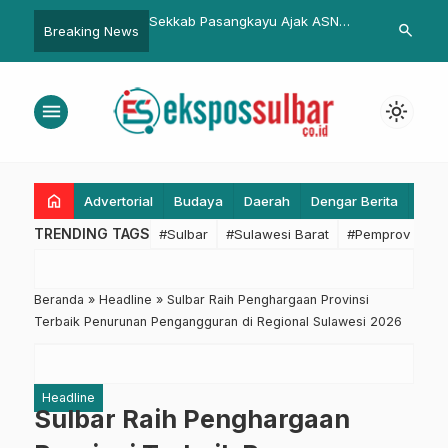
sangkayu Ajak ASN
Polri Aktif Dukung Swasembada,
Jelang Rama
search
Breaking News
…
gritas dan Kebersamaan
Produksi Jagung Nasional Naik
Pasangkayu 
Tajam di Triwulan Pertama 2025
Miskin
menu
light_mode
home
Advertorial
Budaya
Daerah
Dengar Berita
Eko
TRENDING TAGS
#Sulbar
#Sulawesi Barat
#Pemprov Sulba
Beranda
»
Headline
»
Sulbar Raih Penghargaan Provinsi
Terbaik Penurunan Pengangguran di Regional Sulawesi 2026
Headline
Sulbar Raih Penghargaan