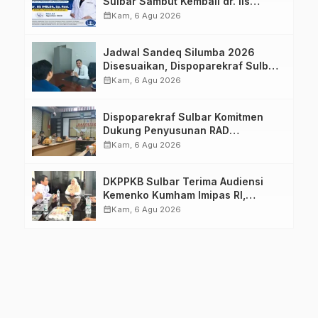
Sulbar Sambut Kembali dr. Iis
Imelda, Sp.Rad
calendar_month
Kam, 6 Agu 2026
Jadwal Sandeq Silumba 2026
Disesuaikan, Dispoparekraf Sulbar
Pastikan Persiapan Tetap
calendar_month
Kam, 6 Agu 2026
Dimatangkan
Dispoparekraf Sulbar Komitmen
Dukung Penyusunan RAD
TPB/SDGs Sulawesi Barat
calendar_month
Kam, 6 Agu 2026
DKPPKB Sulbar Terima Audiensi
Kemenko Kumham Imipas RI,
Perkuat Pelayanan Kesehatan bagi
calendar_month
Kam, 6 Agu 2026
Kelompok Rentan