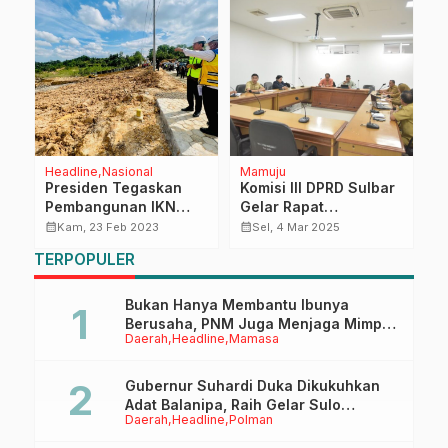
Headline
Nasional
Mamuju
D
Presiden Tegaskan
Komisi III DPRD Sulbar
H
Pembangunan IKN
Gelar Rapat
P
Harus Selalu
Monitoring dan
B
calendar_month
calendar_month
calendar_month
Kam, 23 Feb 2023
Sel, 4 Mar 2025
Perhatikan
Evaluasi Progres
B
TERPOPULER
Lingkungan
Ranperda RTRW
P
Bukan Hanya Membantu Ibunya
Berusaha, PNM Juga Menjaga Mimpi
Daerah
Headline
Mamasa
Anaknya Untuk Menggapai Cita-Cita
Gubernur Suhardi Duka Dikukuhkan
Adat Balanipa, Raih Gelar Sulo
Daerah
Headline
Polman
Tappidena