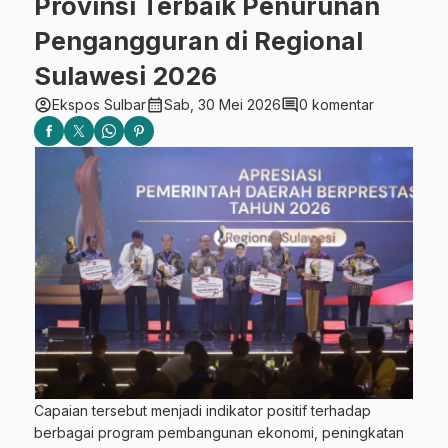
Provinsi Terbaik Penurunan
Pengangguran di Regional
Sulawesi 2026
account_circle
calendar_month
comment
Ekspos Sulbar
Sab, 30 Mei 2026
0 komentar
Capaian tersebut menjadi indikator positif terhadap
berbagai program pembangunan ekonomi, peningkatan