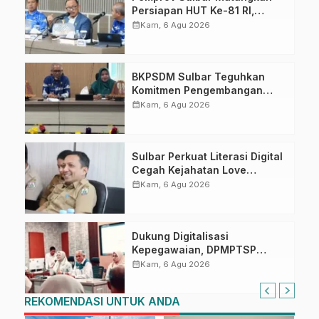
Persiapan HUT Ke-81 RI,
Puncak Upacara di Lapangan
calendar_month
Kam, 6 Agu 2026
Ahmad Kirang
BKPSDM Sulbar Teguhkan
Komitmen Pengembangan
Kompetensi ASN melalui
calendar_month
Kam, 6 Agu 2026
Penandatanganan Perjanjian
Tugas Belajar 2026
Sulbar Perkuat Literasi Digital
Cegah Kejahatan Love
Scamming
calendar_month
Kam, 6 Agu 2026
Dukung Digitalisasi
Kepegawaian, DPMPTSP
Sulbar Siap Terapkan Aplikasi
calendar_month
Kam, 6 Agu 2026
FLEKSI ASN
REKOMENDASI UNTUK ANDA