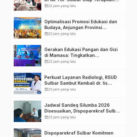
Aplikasi FLEKSI ASN
calendar_month
22 jam yang lalu
Optimalisasi Promosi Edukasi dan
Budaya, Anjungan Provinsi
Sulawesi Barat Perkuat Kolaborasi
calendar_month
22 jam yang lalu
Strategis Bersama Sky World TMII
Gerakan Edukasi Pangan dan Gizi
di Mamasa: Tingkatkan
Pengetahuan dan Keterampilan
calendar_month
22 jam yang lalu
Keluarga dalam Pemenuhan Gizi
Perkuat Layanan Radiologi, RSUD
Sulbar Sambut Kembali dr. Iis
Imelda, Sp.Rad
calendar_month
23 jam yang lalu
Jadwal Sandeq Silumba 2026
Disesuaikan, Dispoparekraf Sulbar
Pastikan Persiapan Tetap
calendar_month
23 jam yang lalu
Dimatangkan
Dispoparekraf Sulbar Komitmen