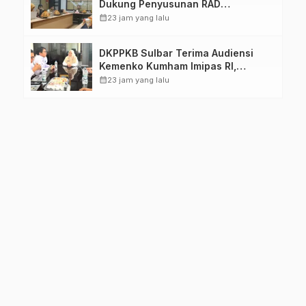
Dukung Penyusunan RAD
TPB/SDGs Sulawesi Barat
calendar_month
23 jam yang lalu
DKPPKB Sulbar Terima Audiensi
Kemenko Kumham Imipas RI,
Perkuat Pelayanan Kesehatan bagi
calendar_month
23 jam yang lalu
Kelompok Rentan