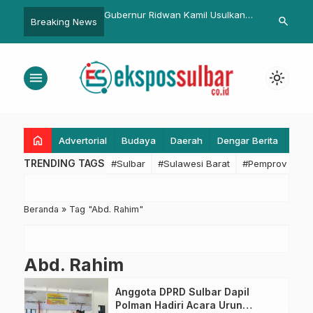
eraktif di RRI Mamuju,
Gubernur Ridwan Kamil Usulkan
Bupati Pasan
search
Breaking News
ar Imbau Masyarakat
Tiga Nama Penjabat Kepala
Upacara Har
isiko Bencana
Daerah
orologi
menu
light_mode
home
Advertorial
Budaya
Daerah
Dengar Berita
Eko
TRENDING TAGS
#Sulbar
#Sulawesi Barat
#Pemprov Sulba
Beranda
»
Tag "Abd. Rahim"
Abd. Rahim
Anggota DPRD Sulbar Dapil
Polman Hadiri Acara Urun