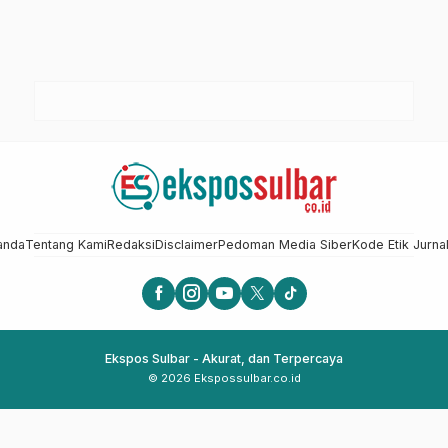
anda
Tentang Kami
Redaksi
Disclaimer
Pedoman Media Siber
Kode Etik Jurnal
Ekspos Sulbar - Akurat, dan Terpercaya
© 2026 Ekspossulbar.co.id