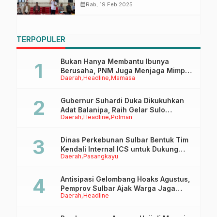
Rembuk Percepatan
calendar_month
Rab, 19 Feb 2025
Pembentukan Kabupaten
Balanipa
TERPOPULER
Bukan Hanya Membantu Ibunya
Berusaha, PNM Juga Menjaga Mimpi
Daerah
Headline
Mamasa
Anaknya Untuk Menggapai Cita-Cita
Gubernur Suhardi Duka Dikukuhkan
Adat Balanipa, Raih Gelar Sulo
Daerah
Headline
Polman
Tappidena
Dinas Perkebunan Sulbar Bentuk Tim
Kendali Internal ICS untuk Dukung
Daerah
Pasangkayu
Sertifikasi ISPO Pekebun di
Pasangkayu
Antisipasi Gelombang Hoaks Agustus,
Pemprov Sulbar Ajak Warga Jaga
Daerah
Headline
Ruang Digital