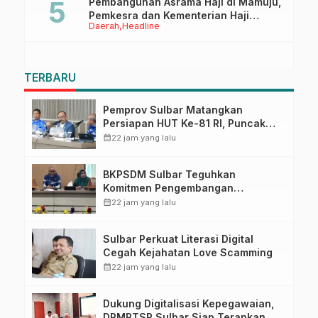
Pembangunan Asrama Haji di Mamuju,
Pemkesra dan Kementerian Haji
Daerah
Headline
Sulbar Tinjau Lokasi
TERBARU
Pemprov Sulbar Matangkan
Persiapan HUT Ke-81 RI, Puncak
Upacara di Lapangan Ahmad
calendar_month
22 jam yang lalu
Kirang
BKPSDM Sulbar Teguhkan
Komitmen Pengembangan
Kompetensi ASN melalui
calendar_month
22 jam yang lalu
Penandatanganan Perjanjian
Tugas Belajar 2026
Sulbar Perkuat Literasi Digital
Cegah Kejahatan Love Scamming
calendar_month
22 jam yang lalu
Dukung Digitalisasi Kepegawaian,
DPMPTSP Sulbar Siap Terapkan