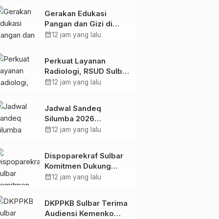
Kolaborasi Strategis
Gerakan Edukasi
Bersama Sky World
Pangan dan Gizi di
TMII
Mamasa: Tingkatkan
calendar_month
12 jam yang lalu
Pengetahuan dan
Keterampilan Keluarga
Perkuat Layanan
dalam Pemenuhan Gizi
Radiologi, RSUD Sulbar
Sambut Kembali dr. Iis
calendar_month
12 jam yang lalu
Imelda, Sp.Rad
Jadwal Sandeq
Silumba 2026
Disesuaikan,
calendar_month
12 jam yang lalu
Dispoparekraf Sulbar
Pastikan Persiapan
Dispoparekraf Sulbar
Tetap Dimatangkan
Komitmen Dukung
Penyusunan RAD
calendar_month
12 jam yang lalu
TPB/SDGs Sulawesi
Barat
DKPPKB Sulbar Terima
Audiensi Kemenko