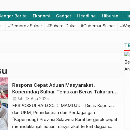
Dengar Berita
Ekonomi
Gadget
Headline
Hiburan
H
at
#Pemprov Sulbar
#Suhardi Duka
#Gubernur Sulbar
#Wag
T
su
Respons Cepat Aduan Masyarakat,
Koperindag Sulbar Temukan Beras Takaran
Palsu
calendar_month
Rab, 13 Agu 2025
EKSPOSSULBAR.CO.ID, MAMUJU – Dinas Koperasi
dan UKM, Perindustrian dan Perdagangan
(Koperindag) Provinsi Sulawesi Barat bergerak cepat
menindaklanjuti aduan masyarakat terkait dugaan