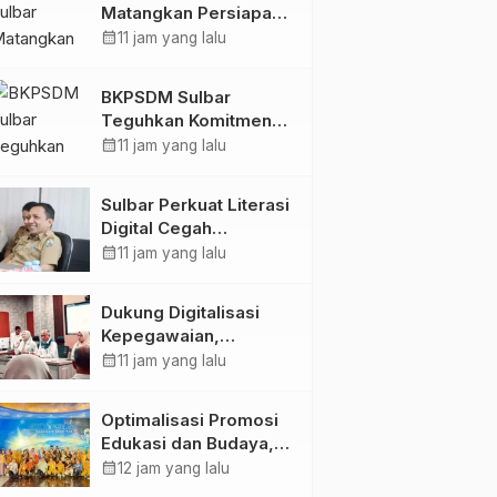
Matangkan Persiapan
HUT Ke-81 RI, Puncak
calendar_month
11 jam yang lalu
Upacara di Lapangan
Ahmad Kirang
BKPSDM Sulbar
Teguhkan Komitmen
Pengembangan
calendar_month
11 jam yang lalu
Kompetensi ASN
melalui
Sulbar Perkuat Literasi
Penandatanganan
Digital Cegah
Perjanjian Tugas
Kejahatan Love
calendar_month
11 jam yang lalu
Belajar 2026
Scamming
Dukung Digitalisasi
Kepegawaian,
DPMPTSP Sulbar Siap
calendar_month
11 jam yang lalu
Terapkan Aplikasi
FLEKSI ASN
Optimalisasi Promosi
Edukasi dan Budaya,
Anjungan Provinsi
calendar_month
12 jam yang lalu
Sulawesi Barat Perkuat