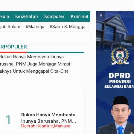
×
ukum
Kesehatan
Komputer
Kriminal
Lifestyle
Majen
ub Sulbar
#Mamuju
#Salim S. Mengga
#featured
#Polda S
ERPOPULER
Bukan Hanya Membantu
Ibunya Berusaha, PNM
Daerah
Headline
Mamasa
Juga Menjaga Mimpi
Anaknya Untuk