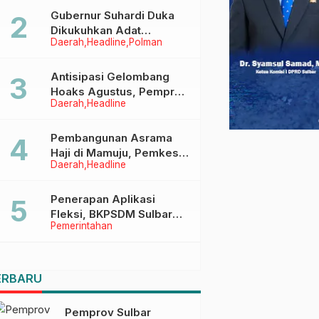
Menggapai Cita-Cita
Gubernur Suhardi Duka
Dikukuhkan Adat
Daerah
Headline
Polman
Balanipa, Raih Gelar Sulo
Tappidena
Antisipasi Gelombang
Hoaks Agustus, Pemprov
Daerah
Headline
Sulbar Ajak Warga Jaga
Ruang Digital
Pembangunan Asrama
Haji di Mamuju, Pemkesra
Daerah
Headline
dan Kementerian Haji
Sulbar Tinjau Lokasi
Penerapan Aplikasi
Fleksi, BKPSDM Sulbar
Pemerintahan
Dorong Transformasi
Digital Sistem Kehadiran
ASN
ERBARU
Pemprov Sulbar