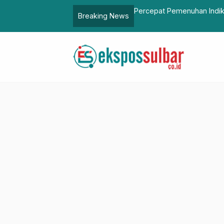
zal Thamrin Imbau Semua Jajaran
Toyota Avanza dan Veloz
Breaking News
…