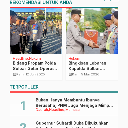
REKOMENDASI UNTUK ANDA
Headline
Hukum
Hukum
D
P
Bidang Propam Polda
Bingkisan Lebaran
B
Sulbar Gelar Operasi
Kapolda Sulbar:
S
Gaktiplin, Tegakkan
Apresiasi dan
calendar_month
calendar_month
Kam, 12 Jun 2025
Kam, 5 Mar 2026
d
calendar_month
Disiplin dan
Sentuhan
S
Profesionalisme
Kebahagiaan Bulan
TERPOPULER
Personel
Ramadan
Bukan Hanya Membantu Ibunya
Berusaha, PNM Juga Menjaga Mimpi
Daerah
Headline
Mamasa
Anaknya Untuk Menggapai Cita-Cita
Gubernur Suhardi Duka Dikukuhkan