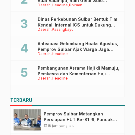
Adat Balanipa, Raih Gelar Sulo
Daerah
Headline
Polman
Tappidena
Dinas Perkebunan Sulbar Bentuk Tim
Kendali Internal ICS untuk Dukung
Daerah
Pasangkayu
Sertifikasi ISPO Pekebun di
Pasangkayu
Antisipasi Gelombang Hoaks Agustus,
Pemprov Sulbar Ajak Warga Jaga
Daerah
Headline
Ruang Digital
Pembangunan Asrama Haji di Mamuju,
Pemkesra dan Kementerian Haji
Daerah
Headline
Sulbar Tinjau Lokasi
TERBARU
Pemprov Sulbar Matangkan
Persiapan HUT Ke-81 RI, Puncak
Upacara di Lapangan Ahmad
calendar_month
18 jam yang lalu
Kirang