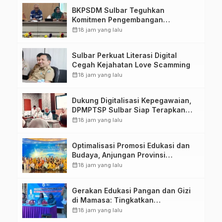
BKPSDM Sulbar Teguhkan
Komitmen Pengembangan
Kompetensi ASN melalui
calendar_month
18 jam yang lalu
Penandatanganan Perjanjian
Tugas Belajar 2026
Sulbar Perkuat Literasi Digital
Cegah Kejahatan Love Scamming
calendar_month
18 jam yang lalu
Dukung Digitalisasi Kepegawaian,
DPMPTSP Sulbar Siap Terapkan
Aplikasi FLEKSI ASN
calendar_month
18 jam yang lalu
Optimalisasi Promosi Edukasi dan
Budaya, Anjungan Provinsi
Sulawesi Barat Perkuat Kolaborasi
calendar_month
18 jam yang lalu
Strategis Bersama Sky World TMII
Gerakan Edukasi Pangan dan Gizi
di Mamasa: Tingkatkan
Pengetahuan dan Keterampilan
calendar_month
18 jam yang lalu
Keluarga dalam Pemenuhan Gizi