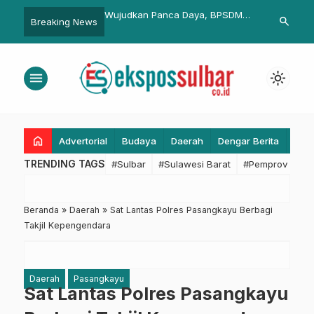
n Panca Daya, BPSDM
BPK Sulbar Sebut IPM
Satgas MBG
search
Breaking News
Komitmen Bangun SDM
Pasangkayu Terus Meningkat.
Dispangda 
 Unggul di Mamuju
Kesiapan P
SPPG
menu
light_mode
home
Advertorial
Budaya
Daerah
Dengar Berita
Eko
TRENDING TAGS
#Sulbar
#Sulawesi Barat
#Pemprov Sulba
Beranda
»
Daerah
»
Sat Lantas Polres Pasangkayu Berbagi
Takjil Kepengendara
Daerah
Pasangkayu
Sat Lantas Polres Pasangkayu