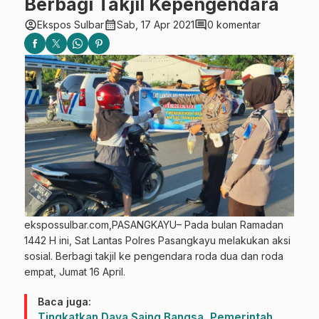
Berbagi Takjil Kepengendara
account_circle
calendar_month
comment
Ekspos Sulbar
Sab, 17 Apr 2021
0 komentar
ekspossulbar.com,PASANGKAYU– Pada bulan Ramadan
1442 H ini, Sat Lantas Polres Pasangkayu melakukan aksi
sosial. Berbagi takjil ke pengendara roda dua dan roda
empat, Jumat 16 April.
Baca juga:
Tingkatkan Daya Saing Bangsa, Pemerintah