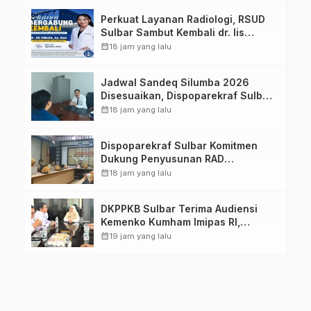
Perkuat Layanan Radiologi, RSUD
Sulbar Sambut Kembali dr. Iis
Imelda, Sp.Rad
calendar_month
18 jam yang lalu
Jadwal Sandeq Silumba 2026
Disesuaikan, Dispoparekraf Sulbar
Pastikan Persiapan Tetap
calendar_month
18 jam yang lalu
Dimatangkan
Dispoparekraf Sulbar Komitmen
Dukung Penyusunan RAD
TPB/SDGs Sulawesi Barat
calendar_month
18 jam yang lalu
DKPPKB Sulbar Terima Audiensi
Kemenko Kumham Imipas RI,
Perkuat Pelayanan Kesehatan bagi
calendar_month
19 jam yang lalu
Kelompok Rentan