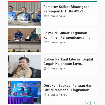
Pemprov Sulbar Matangkan
Persiapan HUT Ke-81 RI,
Puncak Upacara di Lapangan
calendar_month
18 jam yang lalu
Ahmad Kirang
BKPSDM Sulbar Teguhkan
Komitmen Pengembangan
Kompetensi ASN melalui
calendar_month
18 jam yang lalu
Penandatanganan Perjanjian
Tugas Belajar 2026
Sulbar Perkuat Literasi Digital
Cegah Kejahatan Love
Scamming
calendar_month
18 jam yang lalu
Gerakan Edukasi Pangan dan
Gizi di Mamasa: Tingkatkan
Pengetahuan dan
calendar_month
18 jam yang lalu
Keterampilan Keluarga dalam
Pemenuhan Gizi