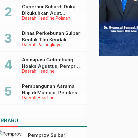
Menggapai Cita-Cita
Gubernur Suhardi Duka
Dikukuhkan Adat
Daerah
Headline
Polman
Balanipa, Raih Gelar Sulo
Tappidena
Dinas Perkebunan Sulbar
Bentuk Tim Kendali
Daerah
Pasangkayu
Internal ICS untuk Dukung
Sertifikasi ISPO Pekebun
di Pasangkayu
Antisipasi Gelombang
Hoaks Agustus, Pemprov
Daerah
Headline
Sulbar Ajak Warga Jaga
Ruang Digital
Pembangunan Asrama
Haji di Mamuju, Pemkesra
Daerah
Headline
dan Kementerian Haji
Sulbar Tinjau Lokasi
ERBARU
Pemprov Sulbar