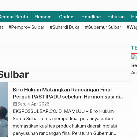
Dengar Berita
Ekonomi
Gadget
Headline
Hiburan
H
at
#Pemprov Sulbar
#Suhardi Duka
#Gubernur Sulbar
#Wag
T
Sulbar
Biro Hukum Matangkan Rancangan Final
Pergub PASTIPADU sebelum Harmonisasi di
Kanwil Kementerian Hukum
calendar_month
Sab, 4 Apr 2026
EKSPOSSULBAR.CO.ID, MAMUJU – Biro Hukum
Setda Sulbar terus memperkuat perannya dalam
memastikan kualitas produk hukum daerah melalui
penyusunan rancangan final Peraturan Gubernur