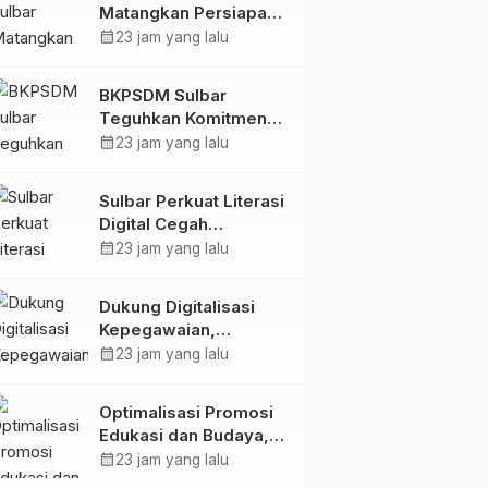
Matangkan Persiapan
HUT Ke-81 RI, Puncak
calendar_month
23 jam yang lalu
Upacara di Lapangan
Ahmad Kirang
BKPSDM Sulbar
Teguhkan Komitmen
Pengembangan
calendar_month
23 jam yang lalu
Kompetensi ASN
melalui
Sulbar Perkuat Literasi
Penandatanganan
Digital Cegah
Perjanjian Tugas
Kejahatan Love
calendar_month
23 jam yang lalu
Belajar 2026
Scamming
Dukung Digitalisasi
Kepegawaian,
DPMPTSP Sulbar Siap
calendar_month
23 jam yang lalu
Terapkan Aplikasi
FLEKSI ASN
Optimalisasi Promosi
Edukasi dan Budaya,
Anjungan Provinsi
calendar_month
23 jam yang lalu
Sulawesi Barat Perkuat