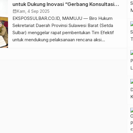
kontraktual, klaim aset, hingga masalah administrasi
untuk Dukung Inovasi “Gerbang Konsultasi
pemerintahan menjadi tantangan yang membutuhkan
Produk Hukum Daerah Kabupaten”
calendar_month
Kam, 4 Sep 2025
pemahaman hukum yang kuat dari seluruh aparatur.
EKSPOSSULBAR.CO.ID, MAMUJU — Biro Hukum
Menjawab hal tersebut, Biro […]
Sekretariat Daerah Provinsi Sulawesi Barat (Setda
Sulbar) menggelar rapat pembentukan Tim Efektif
untuk mendukung pelaksanaan rencana aksi
perubahan inovasi “Gerbang Konsultasi Produk
Hukum Daerah Kabupaten”, Selasa (2/9/2025).
Pembentukan tim ini merupakan langkah awal
implementasi inovasi tersebut, yang bertujuan
memperkuat dukungan terhadap pelaksanaan tugas
dan fungsi di bidang peraturan perundang-undangan
kabupaten/kota […]