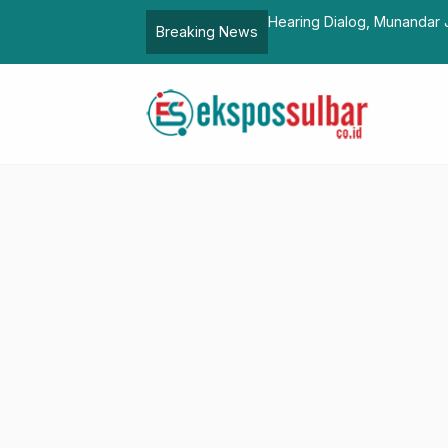
rasi Terkait Kisruh Tambang, Sengketa
Pengelola dan Pedagan
Breaking News
Pengelolaan Sampah