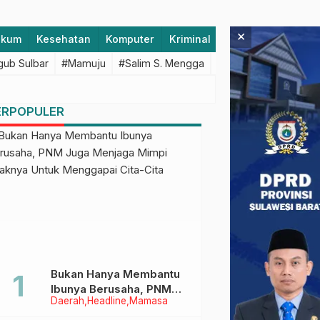
×
ukum
Kesehatan
Komputer
Kriminal
Lifestyle
Majen
ub Sulbar
#Mamuju
#Salim S. Mengga
#featured
#Polda S
ERPOPULER
Bukan Hanya Membantu
Ibunya Berusaha, PNM
Daerah
Headline
Mamasa
Juga Menjaga Mimpi
Anaknya Untuk