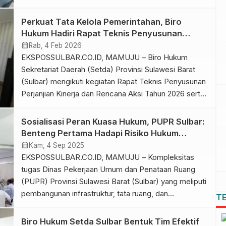
(Pergub) tentang Program Terpadu Penanganan
Stunting, Kemiskinan Ekstrem, Anak Tidak Sekolah,
Perkuat Tata Kelola Pemerintahan, Biro
dan Pencegahan Perkawinan Anak (PASTIPADU),
Hukum Hadiri Rapat Teknis Penyusunan
sebelum memasuki tahapan harmonisasi di Kantor
Perjanjian Kinerja dan Rencana Aksi Tahun
calendar_month
Rab, 4 Feb 2026
Wilayah (Kanwil) Kementerian Hukum Sulbar. Kegiatan
2026
EKSPOSSULBAR.CO.ID, MAMUJU – Biro Hukum
penyusunan tersebut dilaksanakan di Sekretariat […]
Sekretariat Daerah (Setda) Provinsi Sulawesi Barat
(Sulbar) mengikuti kegiatan Rapat Teknis Penyusunan
Perjanjian Kinerja dan Rencana Aksi Tahun 2026 serta
Sosialisasi Penilaian SAKIP Tahun 2026, bertempat di
Ruang Rapat Biro Organisasi Setda Sulbar, Selasa
Sosialisasi Peran Kuasa Hukum, PUPR Sulbar:
(3/2/2026). Kegiatan dilaksanakan oleh Biro Organisasi
Benteng Pertama Hadapi Risiko Hukum
Setda Sulbar ini dihadiri oleh Kepala Biro Organisasi,
Pembangunan
calendar_month
Kam, 4 Sep 2025
seluruh perangkat […]
EKSPOSSULBAR.CO.ID, MAMUJU – Kompleksitas
tugas Dinas Pekerjaan Umum dan Penataan Ruang
(PUPR) Provinsi Sulawesi Barat (Sulbar) yang meliputi
pembangunan infrastruktur, tata ruang, dan
T
pengelolaan aset daerah kerap bersinggungan
dengan potensi permasalahan hukum. Sengketa
Biro Hukum Setda Sulbar Bentuk Tim Efektif