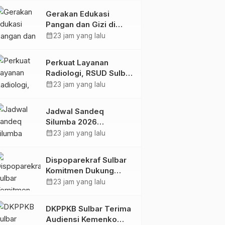
Kolaborasi Strategis
Gerakan Edukasi
Bersama Sky World
Pangan dan Gizi di
TMII
Mamasa: Tingkatkan
calendar_month
23 jam yang lalu
Pengetahuan dan
Keterampilan Keluarga
Perkuat Layanan
dalam Pemenuhan Gizi
Radiologi, RSUD Sulbar
Sambut Kembali dr. Iis
calendar_month
23 jam yang lalu
Imelda, Sp.Rad
Jadwal Sandeq
Silumba 2026
Disesuaikan,
calendar_month
23 jam yang lalu
Dispoparekraf Sulbar
Pastikan Persiapan
Dispoparekraf Sulbar
Tetap Dimatangkan
Komitmen Dukung
Penyusunan RAD
calendar_month
23 jam yang lalu
TPB/SDGs Sulawesi
Barat
DKPPKB Sulbar Terima
Audiensi Kemenko