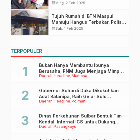
BTN Maspul Mamuju
calendar_month
Ming, 2 Feb 2025
Tujuh Rumah di BTN Maspul
Mamuju Hangus Terbakar, Polisi
Masih Selidiki Penyebabnya
calendar_month
Sab, 1 Feb 2025
TERPOPULER
Bukan Hanya Membantu Ibunya
Berusaha, PNM Juga Menjaga Mimpi
Daerah
Headline
Mamasa
Anaknya Untuk Menggapai Cita-Cita
Gubernur Suhardi Duka Dikukuhkan
Adat Balanipa, Raih Gelar Sulo
Daerah
Headline
Polman
Tappidena
Dinas Perkebunan Sulbar Bentuk Tim
Kendali Internal ICS untuk Dukung
Daerah
Pasangkayu
Sertifikasi ISPO Pekebun di
Pasangkayu