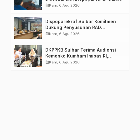
Pastikan Persiapan Tetap
calendar_month
Kam, 6 Agu 2026
Dimatangkan
Dispoparekraf Sulbar Komitmen
Dukung Penyusunan RAD
TPB/SDGs Sulawesi Barat
calendar_month
Kam, 6 Agu 2026
DKPPKB Sulbar Terima Audiensi
Kemenko Kumham Imipas RI,
Perkuat Pelayanan Kesehatan bagi
calendar_month
Kam, 6 Agu 2026
Kelompok Rentan