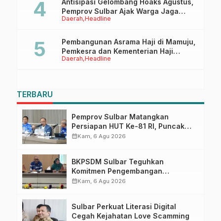
Antisipasi Gelombang Hoaks Agustus,
Pemprov Sulbar Ajak Warga Jaga
Daerah
Headline
Ruang Digital
Pembangunan Asrama Haji di Mamuju,
Pemkesra dan Kementerian Haji
Daerah
Headline
Sulbar Tinjau Lokasi
TERBARU
Pemprov Sulbar Matangkan
Persiapan HUT Ke-81 RI, Puncak
Upacara di Lapangan Ahmad
calendar_month
Kam, 6 Agu 2026
Kirang
BKPSDM Sulbar Teguhkan
Komitmen Pengembangan
Kompetensi ASN melalui
calendar_month
Kam, 6 Agu 2026
Penandatanganan Perjanjian
Tugas Belajar 2026
Sulbar Perkuat Literasi Digital
Cegah Kejahatan Love Scamming