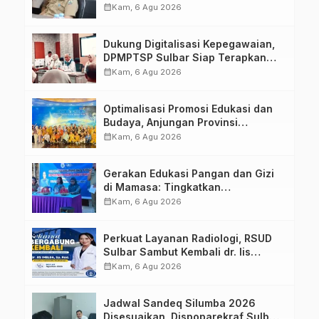
calendar_month
Kam, 6 Agu 2026
Dukung Digitalisasi Kepegawaian,
DPMPTSP Sulbar Siap Terapkan
Aplikasi FLEKSI ASN
calendar_month
Kam, 6 Agu 2026
Optimalisasi Promosi Edukasi dan
Budaya, Anjungan Provinsi
Sulawesi Barat Perkuat Kolaborasi
calendar_month
Kam, 6 Agu 2026
Strategis Bersama Sky World TMII
Gerakan Edukasi Pangan dan Gizi
di Mamasa: Tingkatkan
Pengetahuan dan Keterampilan
calendar_month
Kam, 6 Agu 2026
Keluarga dalam Pemenuhan Gizi
Perkuat Layanan Radiologi, RSUD
Sulbar Sambut Kembali dr. Iis
Imelda, Sp.Rad
calendar_month
Kam, 6 Agu 2026
Jadwal Sandeq Silumba 2026
Disesuaikan, Dispoparekraf Sulbar