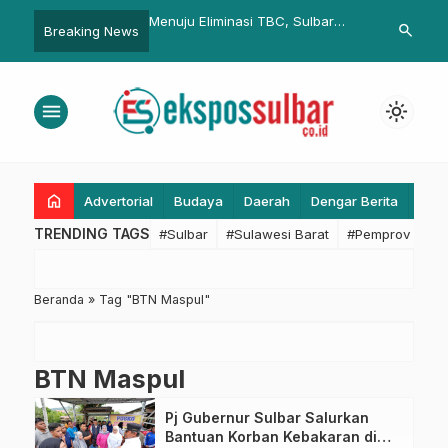
yanan Publik Terus
Menuju Eliminasi TBC, Sulbar
Pengamanan 
search
Breaking News
, Kepala BPKPD Sulbar
Perkuat Deteksi Dini dan Peran
KPU Mamuju D
an Samsat Malam
Komunitas
’ di Diklat PKA
menu
light_mode
home
Advertorial
Budaya
Daerah
Dengar Berita
Eko
TRENDING TAGS
#Sulbar
#Sulawesi Barat
#Pemprov Sulba
Beranda
»
Tag "BTN Maspul"
BTN Maspul
Pj Gubernur Sulbar Salurkan
Bantuan Korban Kebakaran di