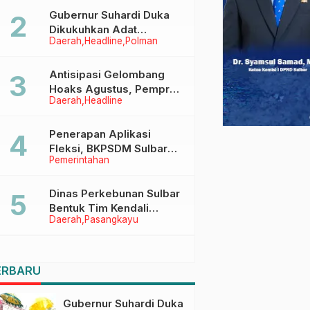
Menggapai Cita-Cita
Gubernur Suhardi Duka
Dikukuhkan Adat
Daerah
Headline
Polman
Balanipa, Raih Gelar Sulo
Tappidena
Antisipasi Gelombang
Hoaks Agustus, Pemprov
Daerah
Headline
Sulbar Ajak Warga Jaga
Ruang Digital
Penerapan Aplikasi
Fleksi, BKPSDM Sulbar
Pemerintahan
Dorong Transformasi
Digital Sistem Kehadiran
ASN
Dinas Perkebunan Sulbar
Bentuk Tim Kendali
Daerah
Pasangkayu
Internal ICS untuk Dukung
Sertifikasi ISPO Pekebun
di Pasangkayu
ERBARU
Gubernur Suhardi Duka