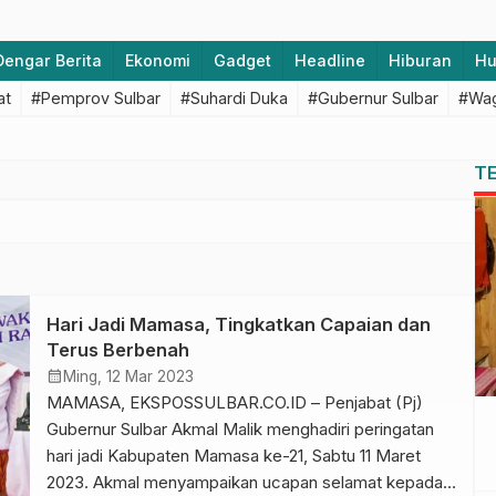
Dengar Berita
Ekonomi
Gadget
Headline
Hiburan
H
at
#Pemprov Sulbar
#Suhardi Duka
#Gubernur Sulbar
#Wag
T
Hari Jadi Mamasa, Tingkatkan Capaian dan
Terus Berbenah
calendar_month
Ming, 12 Mar 2023
MAMASA, EKSPOSSULBAR.CO.ID – Penjabat (Pj)
Gubernur Sulbar Akmal Malik menghadiri peringatan
hari jadi Kabupaten Mamasa ke-21, Sabtu 11 Maret
2023. Akmal menyampaikan ucapan selamat kepada