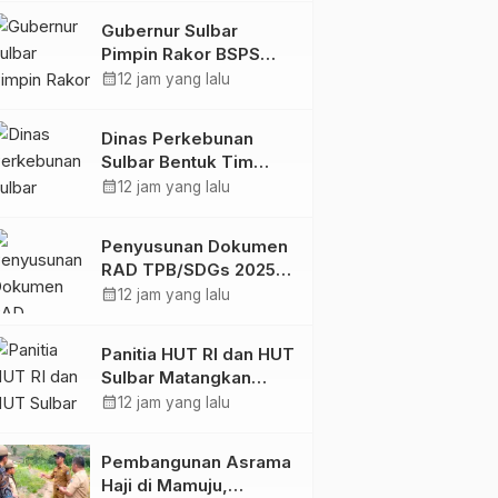
Digital
Gubernur Sulbar
Pimpin Rakor BSPS
2026: Mamuju dan
calendar_month
12 jam yang lalu
Pasangkayu Masih Nol
Realisasi dari Kuota
Dinas Perkebunan
5.250 Unit
Sulbar Bentuk Tim
Kendali Internal ICS
calendar_month
12 jam yang lalu
untuk Dukung
Sertifikasi ISPO
Penyusunan Dokumen
Pekebun di
RAD TPB/SDGs 2025–
Pasangkayu
2029 Perkuat Arah
calendar_month
12 jam yang lalu
Pembangunan
Berkelanjutan Sulawesi
Panitia HUT RI dan HUT
Barat
Sulbar Matangkan
Persiapan, Berbagai
calendar_month
12 jam yang lalu
Lomba Akan
Dilaksanakan Pemprov
Pembangunan Asrama
Sulbar
Haji di Mamuju,