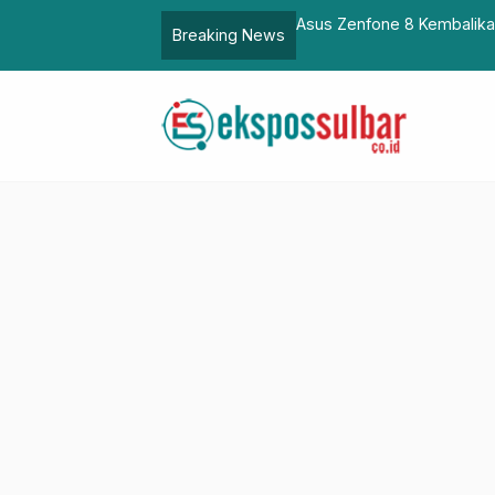
kal Meluncur di Tanggal ini!
DKP Pasangkayu, Family Ga
Breaking News