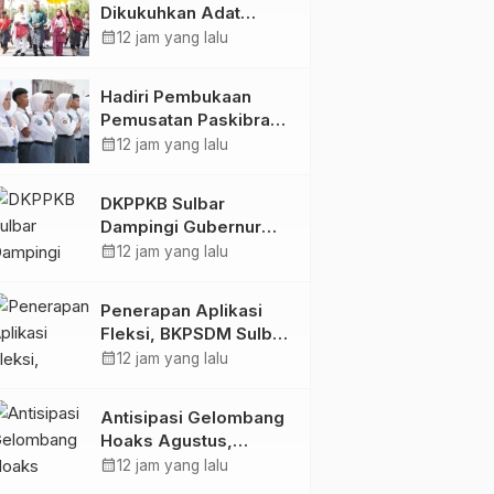
Dikukuhkan Adat
Balanipa, Raih Gelar
calendar_month
12 jam yang lalu
Sulo Tappidena
Hadiri Pembukaan
Pemusatan Paskibraka
Provinsi, Murdanil: Ini
calendar_month
12 jam yang lalu
Membentuk Karakter
Hingga Kedisiplinannya
DKPPKB Sulbar
Dampingi Gubernur
Terima Audiensi
calendar_month
12 jam yang lalu
Kepala Rumah Sakit
TK. III Punggawa
Penerapan Aplikasi
Malolo
Fleksi, BKPSDM Sulbar
Dorong Transformasi
calendar_month
12 jam yang lalu
Digital Sistem
Kehadiran ASN
Antisipasi Gelombang
Hoaks Agustus,
Pemprov Sulbar Ajak
calendar_month
12 jam yang lalu
Warga Jaga Ruang