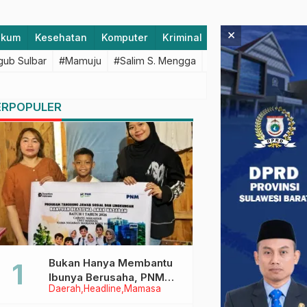
×
ukum
Kesehatan
Komputer
Kriminal
Lifestyle
Majen
ub Sulbar
#Mamuju
#Salim S. Mengga
#featured
#Polda S
ERPOPULER
Bukan Hanya Membantu
Ibunya Berusaha, PNM
Daerah
Headline
Mamasa
Juga Menjaga Mimpi
Anaknya Untuk