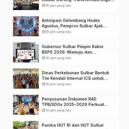
Sistem Kehadiran ASN
calendar_month
19 jam yang lalu
Antisipasi Gelombang Hoaks
Agustus, Pemprov Sulbar Ajak
Warga Jaga Ruang Digital
calendar_month
19 jam yang lalu
Gubernur Sulbar Pimpin Rakor
BSPS 2026: Mamuju dan
Pasangkayu Masih Nol Realisasi
calendar_month
19 jam yang lalu
dari Kuota 5.250 Unit
Dinas Perkebunan Sulbar Bentuk
Tim Kendali Internal ICS untuk
Dukung Sertifikasi ISPO Pekebun di
calendar_month
19 jam yang lalu
Pasangkayu
Penyusunan Dokumen RAD
TPB/SDGs 2025–2029 Perkuat
Arah Pembangunan Berkelanjutan
calendar_month
19 jam yang lalu
Sulawesi Barat
Panitia HUT RI dan HUT Sulbar