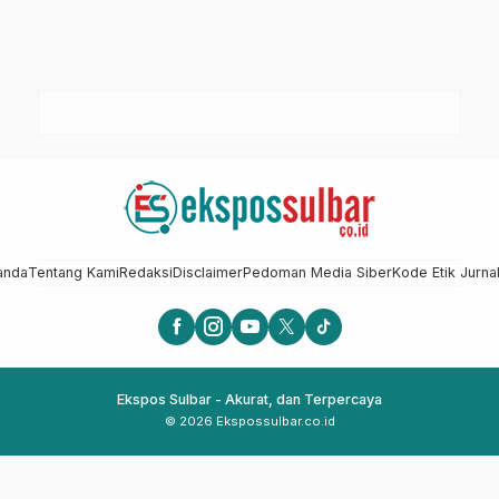
anda
Tentang Kami
Redaksi
Disclaimer
Pedoman Media Siber
Kode Etik Jurnal
Ekspos Sulbar - Akurat, dan Terpercaya
© 2026 Ekspossulbar.co.id