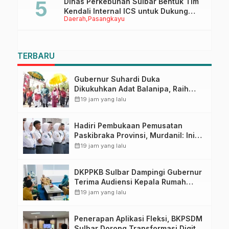
Dinas Perkebunan Sulbar Bentuk Tim
Kendali Internal ICS untuk Dukung
Daerah
Pasangkayu
Sertifikasi ISPO Pekebun di
Pasangkayu
TERBARU
Gubernur Suhardi Duka
Dikukuhkan Adat Balanipa, Raih
Gelar Sulo Tappidena
calendar_month
19 jam yang lalu
Hadiri Pembukaan Pemusatan
Paskibraka Provinsi, Murdanil: Ini
Membentuk Karakter Hingga
calendar_month
19 jam yang lalu
Kedisiplinannya
DKPPKB Sulbar Dampingi Gubernur
Terima Audiensi Kepala Rumah
Sakit TK. III Punggawa Malolo
calendar_month
19 jam yang lalu
Penerapan Aplikasi Fleksi, BKPSDM
Sulbar Dorong Transformasi Digital