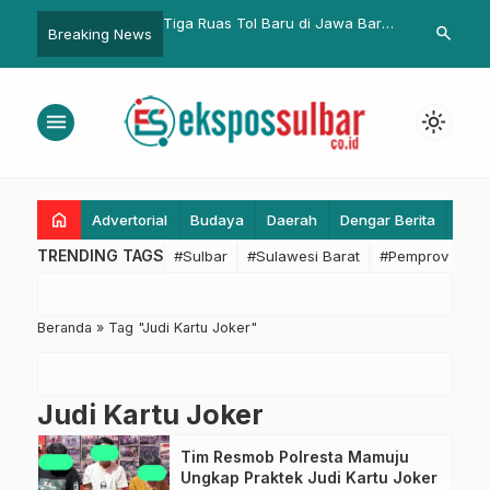
ar Libatkan Pemkab
Tiga Ruas Tol Baru di Jawa Barat
Libur Lebara
search
Breaking News
engah dalam
Siap Dilalui Pemudik, Disiagakan
Pantau Pant
n Ranperda Gizi
4.500 personel gabungan
t
menu
light_mode
home
Advertorial
Budaya
Daerah
Dengar Berita
Eko
TRENDING TAGS
#Sulbar
#Sulawesi Barat
#Pemprov Sulba
Beranda
»
Tag "Judi Kartu Joker"
Judi Kartu Joker
Tim Resmob Polresta Mamuju
Ungkap Praktek Judi Kartu Joker