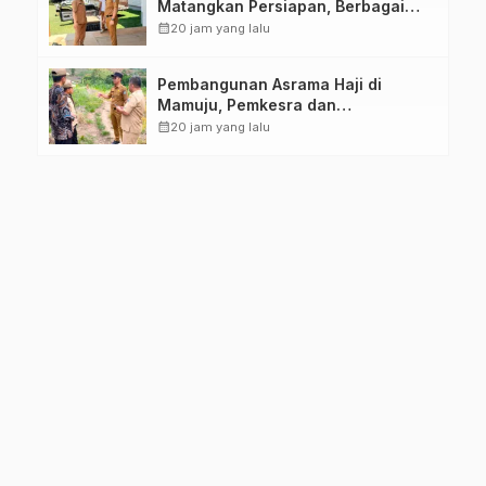
Matangkan Persiapan, Berbagai
Lomba Akan Dilaksanakan Pemprov
calendar_month
20 jam yang lalu
Sulbar
Pembangunan Asrama Haji di
Mamuju, Pemkesra dan
Kementerian Haji Sulbar Tinjau
calendar_month
20 jam yang lalu
Lokasi