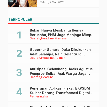
calendar_month
Jum, 7 Mar 2025
TERPOPULER
Bukan Hanya Membantu Ibunya
Berusaha, PNM Juga Menjaga Mimpi
Daerah
Headline
Mamasa
Anaknya Untuk Menggapai Cita-Cita
Gubernur Suhardi Duka Dikukuhkan
Adat Balanipa, Raih Gelar Sulo
Daerah
Headline
Polman
Tappidena
Antisipasi Gelombang Hoaks Agustus,
Pemprov Sulbar Ajak Warga Jaga
Daerah
Headline
Ruang Digital
Penerapan Aplikasi Fleksi, BKPSDM
Sulbar Dorong Transformasi Digital
Pemerintahan
Sistem Kehadiran ASN