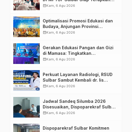
Aplikasi FLEKSI ASN
calendar_month
Kam, 6 Agu 2026
Optimalisasi Promosi Edukasi dan
Budaya, Anjungan Provinsi
Sulawesi Barat Perkuat Kolaborasi
calendar_month
Kam, 6 Agu 2026
Strategis Bersama Sky World TMII
Gerakan Edukasi Pangan dan Gizi
di Mamasa: Tingkatkan
Pengetahuan dan Keterampilan
calendar_month
Kam, 6 Agu 2026
Keluarga dalam Pemenuhan Gizi
Perkuat Layanan Radiologi, RSUD
Sulbar Sambut Kembali dr. Iis
Imelda, Sp.Rad
calendar_month
Kam, 6 Agu 2026
Jadwal Sandeq Silumba 2026
Disesuaikan, Dispoparekraf Sulbar
Pastikan Persiapan Tetap
calendar_month
Kam, 6 Agu 2026
Dimatangkan
Dispoparekraf Sulbar Komitmen