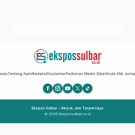
anda
Tentang Kami
Redaksi
Disclaimer
Pedoman Media Siber
Kode Etik Jurnal
Ekspos Sulbar - Akurat, dan Terpercaya
© 2026 Ekspossulbar.co.id