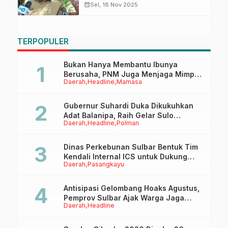
dalam Mengendalikan Inflasi
calendar_month
Sel, 18 Nov 2025
TERPOPULER
Bukan Hanya Membantu Ibunya
Berusaha, PNM Juga Menjaga Mimpi
Daerah
Headline
Mamasa
Anaknya Untuk Menggapai Cita-Cita
Gubernur Suhardi Duka Dikukuhkan
Adat Balanipa, Raih Gelar Sulo
Daerah
Headline
Polman
Tappidena
Dinas Perkebunan Sulbar Bentuk Tim
Kendali Internal ICS untuk Dukung
Daerah
Pasangkayu
Sertifikasi ISPO Pekebun di
Pasangkayu
Antisipasi Gelombang Hoaks Agustus,
Pemprov Sulbar Ajak Warga Jaga
Daerah
Headline
Ruang Digital