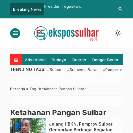
an Kebudayaan RI
Presiden Tegaskan
Hari Kedua 
search
Breaking News
kan Dua Penghargaan
Pembangunan IKN Harus Selalu
Sulbar di L
ungan Sulawesi Barat di
Perhatikan Lingkungan
Kirang Mamuj
Terjual Habis
menu
light_mode
home
Advertorial
Budaya
Daerah
Dengar Berita
Eko
TRENDING TAGS
#Sulbar
#Sulawesi Barat
#Pemprov Sulba
Beranda
»
Tag "Ketahanan Pangan Sulbar"
Ketahanan Pangan Sulbar
Jelang HBKN, Pemprov Sulbar
Gencarkan Berbagai Kegiatan