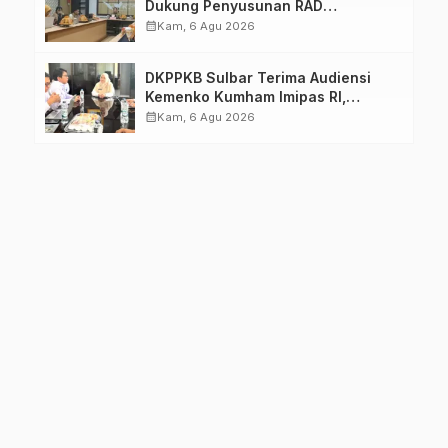
Dukung Penyusunan RAD
TPB/SDGs Sulawesi Barat
calendar_month
Kam, 6 Agu 2026
DKPPKB Sulbar Terima Audiensi
Kemenko Kumham Imipas RI,
Perkuat Pelayanan Kesehatan bagi
calendar_month
Kam, 6 Agu 2026
Kelompok Rentan