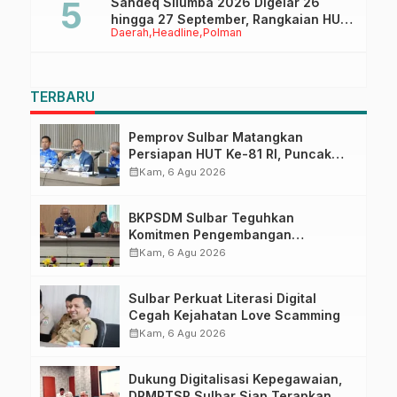
Sandeq Silumba 2026 Digelar 26
hingga 27 September, Rangkaian HUT
Daerah
Headline
Polman
Sulbar
TERBARU
Pemprov Sulbar Matangkan
Persiapan HUT Ke-81 RI, Puncak
Upacara di Lapangan Ahmad
calendar_month
Kam, 6 Agu 2026
Kirang
BKPSDM Sulbar Teguhkan
Komitmen Pengembangan
Kompetensi ASN melalui
calendar_month
Kam, 6 Agu 2026
Penandatanganan Perjanjian
Tugas Belajar 2026
Sulbar Perkuat Literasi Digital
Cegah Kejahatan Love Scamming
calendar_month
Kam, 6 Agu 2026
Dukung Digitalisasi Kepegawaian,
DPMPTSP Sulbar Siap Terapkan