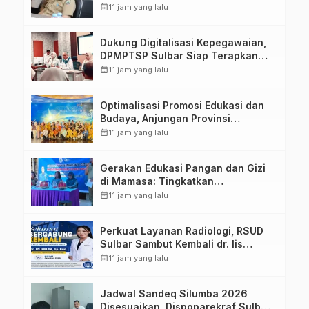
calendar_month
11 jam yang lalu
Dukung Digitalisasi Kepegawaian,
DPMPTSP Sulbar Siap Terapkan
Aplikasi FLEKSI ASN
calendar_month
11 jam yang lalu
Optimalisasi Promosi Edukasi dan
Budaya, Anjungan Provinsi
Sulawesi Barat Perkuat Kolaborasi
calendar_month
11 jam yang lalu
Strategis Bersama Sky World TMII
Gerakan Edukasi Pangan dan Gizi
di Mamasa: Tingkatkan
Pengetahuan dan Keterampilan
calendar_month
11 jam yang lalu
Keluarga dalam Pemenuhan Gizi
Perkuat Layanan Radiologi, RSUD
Sulbar Sambut Kembali dr. Iis
Imelda, Sp.Rad
calendar_month
11 jam yang lalu
Jadwal Sandeq Silumba 2026
Disesuaikan, Dispoparekraf Sulbar