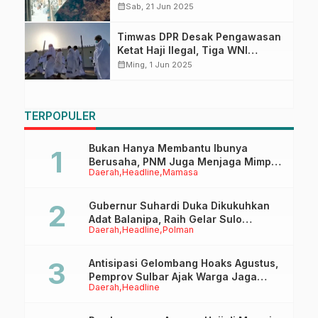
Bhayangkara ke-79
calendar_month
Sab, 21 Jun 2025
Timwas DPR Desak Pengawasan
Ketat Haji Ilegal, Tiga WNI
Terlantar di Gurun Makkah
calendar_month
Ming, 1 Jun 2025
TERPOPULER
Bukan Hanya Membantu Ibunya
Berusaha, PNM Juga Menjaga Mimpi
Daerah
Headline
Mamasa
Anaknya Untuk Menggapai Cita-Cita
Gubernur Suhardi Duka Dikukuhkan
Adat Balanipa, Raih Gelar Sulo
Daerah
Headline
Polman
Tappidena
Antisipasi Gelombang Hoaks Agustus,
Pemprov Sulbar Ajak Warga Jaga
Daerah
Headline
Ruang Digital