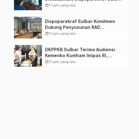
Pastikan Persiapan Tetap
calendar_month
11 jam yang lalu
Dimatangkan
Dispoparekraf Sulbar Komitmen
Dukung Penyusunan RAD
TPB/SDGs Sulawesi Barat
calendar_month
11 jam yang lalu
DKPPKB Sulbar Terima Audiensi
Kemenko Kumham Imipas RI,
Perkuat Pelayanan Kesehatan bagi
calendar_month
11 jam yang lalu
Kelompok Rentan