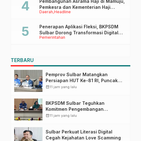
Pembangunan Asrama Haji di Mamuju,
Pemkesra dan Kementerian Haji
Daerah
Headline
Sulbar Tinjau Lokasi
Penerapan Aplikasi Fleksi, BKPSDM
Sulbar Dorong Transformasi Digital
Pemerintahan
Sistem Kehadiran ASN
TERBARU
Pemprov Sulbar Matangkan
Persiapan HUT Ke-81 RI, Puncak
Upacara di Lapangan Ahmad
calendar_month
11 jam yang lalu
Kirang
BKPSDM Sulbar Teguhkan
Komitmen Pengembangan
Kompetensi ASN melalui
calendar_month
11 jam yang lalu
Penandatanganan Perjanjian
Tugas Belajar 2026
Sulbar Perkuat Literasi Digital
Cegah Kejahatan Love Scamming