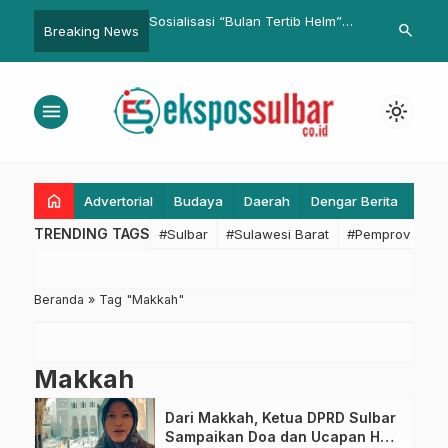
sangkayu Ajak ASN
Sosialisasi “Bulan Tertib Helm”
Pemprov Sul
search
Breaking News
gritas dan Kebersamaan
Ditlantas Polda Sulbar Bersama
“Halo RRI”: W
Jasa Raharja Sasar Pelajar di
Perkuat Kepe
SMAN 2 Kalukku
menu
light_mode
home
Advertorial
Budaya
Daerah
Dengar Berita
Eko
TRENDING TAGS
#Sulbar
#Sulawesi Barat
#Pemprov Sulba
Beranda
»
Tag "Makkah"
Makkah
Dari Makkah, Ketua DPRD Sulbar
Sampaikan Doa dan Ucapan HUT